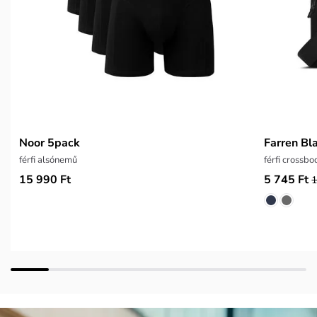
Noor 5pack
Farren Bl
férfi alsónemű
férfi crossb
15 990 Ft
5 745 Ft
1