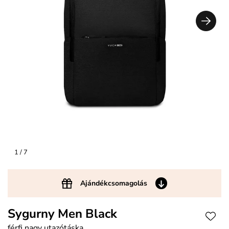
1
/ 7
Ajándékcsomagolás
Sygurny Men Black
férfi nagy utazótáska