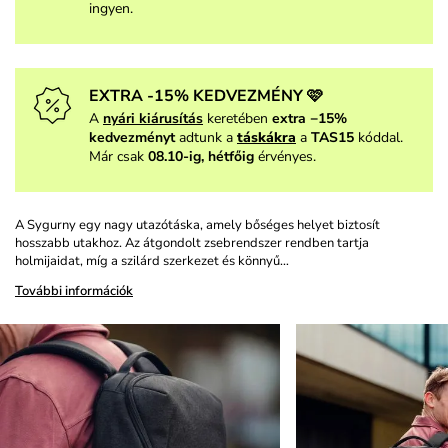
ingyen.
EXTRA -15% KEDVEZMÉNY 🩷
A
nyári kiárusítás
keretében
extra −15%
kedvezményt
adtunk a
táskákra
a
TAS15
kóddal.
Már csak
08.10-ig, hétfőig
érvényes.
A Sygurny egy nagy utazótáska, amely bőséges helyet biztosít
hosszabb utakhoz. Az átgondolt zsebrendszer rendben tartja
holmijaidat, míg a szilárd szerkezet és könnyű…
További információk