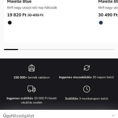
Maielle Blue
Maielle B
férfi nagy utazó roll-top hátizsák
férfi nagy ut
19 820 Ft
30 490 Ft
30 490 Ft
Ingyenes visszaküldés
30 napon belül
150 000+
termék raktáron
Ingyenes szállítás
20 000 Ft feletti
Szállítás
3 munkanapon belül
vásárlás esetén
Ügyfélszolgálat