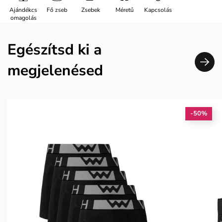
Ajándékcs
Fő zseb
Zsebek
Méretű
Kapcsolás
omagolás
Egészítsd ki a
megjelenésed
-50%