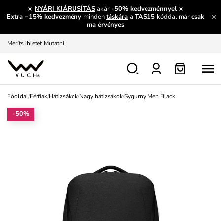
És mi az, amit máshol nem lehet megtudni?
Bővebben
☀️
NYÁRI KIÁRUSÍTÁS
akár
-50% kedvezménnyel
☀️
Extra −15% kedvezmény
minden
táskára
a
TAS15
kóddal már
csak
Fedezze fel velünk az újdonságokat.
Megtekintés
ma érvényes
Meríts ihletet
Mutatni
Ingyenes csere és visszaküldés
Megtekintés
Főoldal
/
Férfiak
/
Hátizsákok
/
Nagy hátizsákok
/
Sygurny Men Black
-50%