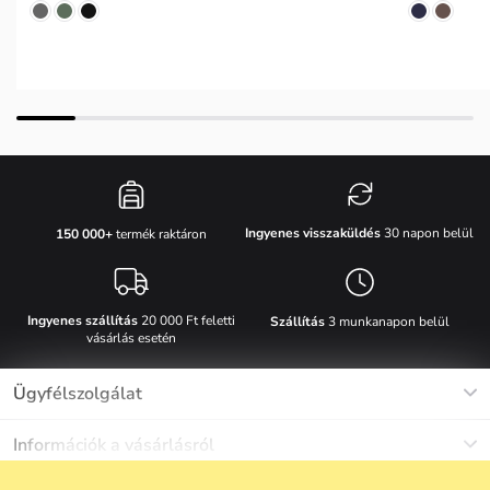
Ingyenes visszaküldés
30 napon belül
150 000+
termék raktáron
Ingyenes szállítás
20 000 Ft feletti
Szállítás
3 munkanapon belül
vásárlás esetén
Ügyfélszolgálat
Munkanapokon Hé-Pé: 8-17h óráig
Információk a vásárlásról
info@vuch.hu
Kapcsolat