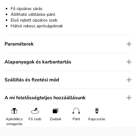
Fő cipzáras zárás
Állítható válltáska-pánt
Első rejtett cipzáros zseb
Hátsó rekesz apróságoknak
Paraméterek
Alapanyagok és karbantartás
Szállítás és fizetési mód
A mi felelősségteljes hozzáállásunk
Ajándékcs
Fő zseb
Zsebek
Pánt
Kapcsolás
omagolás