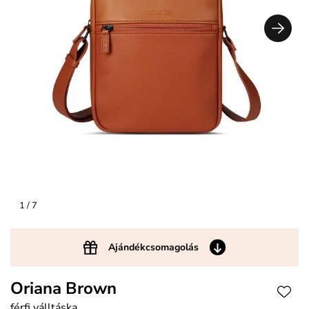
1
/ 7
Ajándékcsomagolás
Oriana Brown
férfi válltáska