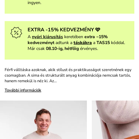
ingyen.
EXTRA -15% KEDVEZMÉNY 🩷
A
nyári kiárusítás
keretében
extra −15%
kedvezményt
adtunk a
táskákra
a
TAS15
kóddal.
Már csak
08.10-ig, hétfőig
érvényes.
Férfi válltáska azoknak, akik stílust és praktikusságot szeretnének egy
csomagban. A sima és strukturált anyag kombinációja nemcsak tartós,
hanem remekül is néz ki. Az…
További információk