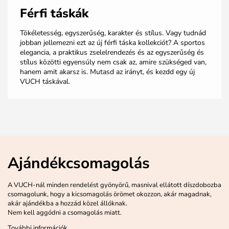
Férfi táskák
Tökéletesség, egyszerűség, karakter és stílus. Vagy tudnád
jobban jellemezni ezt az új férfi táska kollekciót? A sportos
elegancia, a praktikus zselelrendezés és az egyszerűség és
stílus közötti egyensúly nem csak az, amire szükséged van,
hanem amit akarsz is. Mutasd az irányt, és kezdd egy új
VUCH táskával.
Ajándékcsomagolás
A VUCH-nál minden rendelést gyönyörű, masnival ellátott díszdobozba
csomagolunk, hogy a kicsomagolás örömet okozzon, akár magadnak,
akár ajándékba a hozzád közel állóknak.
Nem kell aggódni a csomagolás miatt.
További információk