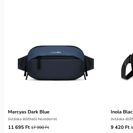
Marcyas Dark Blue
Inola Bla
övtáska állítható hevederrel
övtáska állí
11 695 Ft
9 420 Ft
17 990 Ft
1