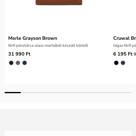
Merle Grayson Brown
Cruwal B
férfi pénztárca olasz marhából készült bőrből
tágas férfi p
31 990 Ft
6 195 Ft
9