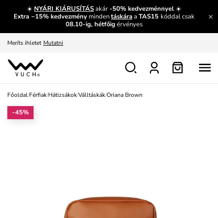
És mi az, amit máshol nem lehet megtudni?
Bővebben
☀️
NYÁRI KIÁRUSÍTÁS
akár
-50% kedvezménnyel
☀️
Extra −15% kedvezmény
minden
táskára
a
TAS15
kóddal csak
Fedezze fel velünk az újdonságokat.
Megtekintés
08.10-ig, hétfőig
érvényes
Meríts ihletet
Mutatni
Ingyenes csere és visszaküldés
Megtekintés
Főoldal
/
Férfiak
/
Hátizsákok
/
Válltáskák
/
Oriana Brown
-45%