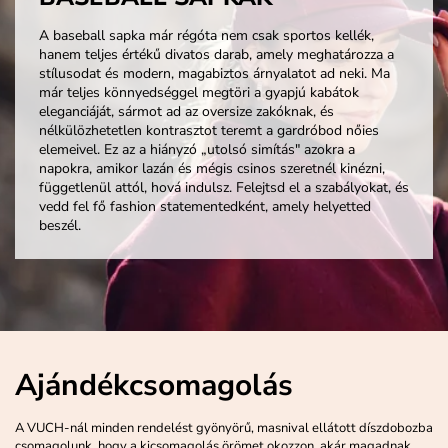
A baseball sapka már régóta nem csak sportos kellék,
hanem teljes értékű divatos darab, amely meghatározza a
stílusodat és modern, magabiztos árnyalatot ad neki. Ma
már teljes könnyedséggel megtöri a gyapjú kabátok
eleganciáját, sármot ad az oversize zakóknak, és
nélkülözhetetlen kontrasztot teremt a gardróbod nőies
elemeivel. Ez az a hiányzó „utolsó simítás" azokra a
napokra, amikor lazán és mégis csinos szeretnél kinézni,
függetlenül attól, hová indulsz. Felejtsd el a szabályokat, és
vedd fel fő fashion statementedként, amely helyetted
beszél.
Ajándékcsomagolás
A VUCH-nál minden rendelést gyönyörű, masnival ellátott díszdobozba
csomagolunk, hogy a kicsomagolás örömet okozzon, akár magadnak,