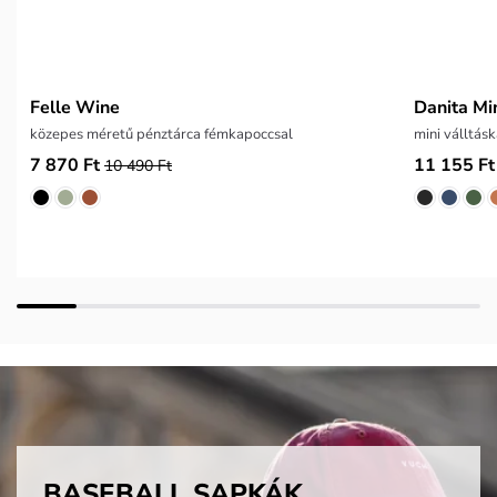
Felle Wine
Danita Mi
közepes méretű pénztárca fémkapoccsal
mini válltás
7 870 Ft
11 155 Ft
10 490 Ft
BASEBALL SAPKÁK