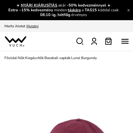
És mi az, amit máshol nem lehet megtudni?
Bővebben
☀️
NYÁRI KIÁRUSÍTÁS
akár
-50% kedvezménnyel
☀️
Extra −15% kedvezmény
minden
táskára
a
TAS15
kóddal csak
Fedezze fel velünk az újdonságokat.
Megtekintés
08.10-ig, hétfőig
érvényes
Meríts ihletet
Mutatni
Ingyenes csere és visszaküldés
Megtekintés
Főoldal
/
Nők
/
Kiegészítők
/
Baseball sapkák
/
Lunei Burgundy