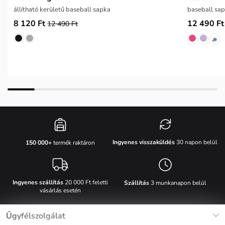
állítható kerületű baseball sapka
baseball sap
8 120 Ft
12 490 Ft
12 490 Ft
Ingyenes visszaküldés
30 napon belül
150 000+
termék raktáron
Ingyenes szállítás
20 000 Ft feletti
Szállítás
3 munkanapon belül
vásárlás esetén
Ügyfélszolgálat