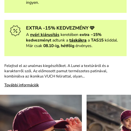
ingyen.
EXTRA -15% KEDVEZMÉNY 🩷
A
nyári kiárusítás
keretében
extra −15%
kedvezményt
adtunk a
táskákra
a
TAS15
kóddal.
Már csak
08.10-ig, hétfőig
érvényes.
Felejtsd el az unalmas kiegészítőket. A Lunei a textúráról és a
karakterről szól. Az előmosott pamut természetes patinával,
kombinálva az ikonikus VUCH felirattal, olyan…
További információk