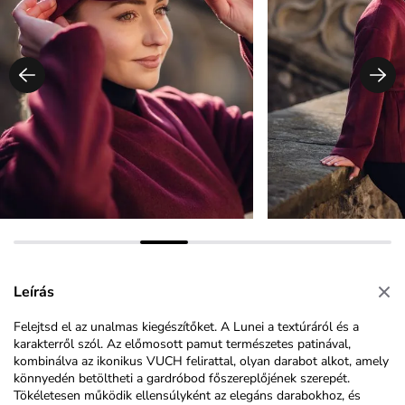
Leírás
Felejtsd el az unalmas kiegészítőket. A Lunei a textúráról és a
karakterről szól. Az előmosott pamut természetes patinával,
kombinálva az ikonikus VUCH felirattal, olyan darabot alkot, amely
könnyedén betöltheti a gardróbod főszereplőjének szerepét.
Tökéletesen működik ellensúlyként az elegáns darabokhoz, és