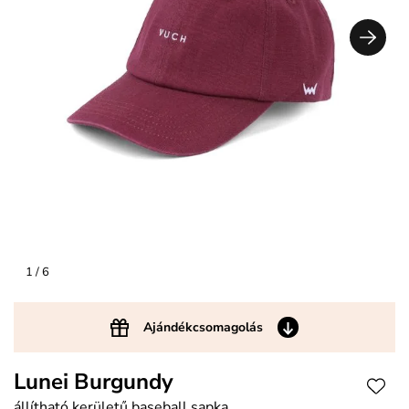
1
/ 6
Ajándékcsomagolás
Lunei Burgundy
állítható kerületű baseball sapka