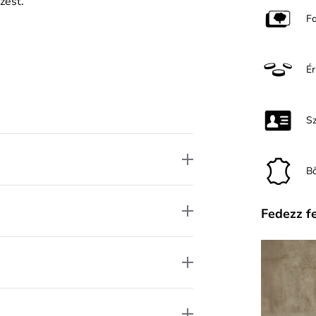
zést.
F
É
S
B
Fedezz f