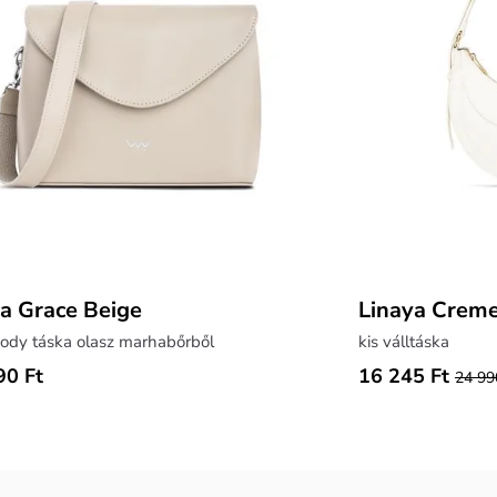
a Grace Beige
Linaya Crem
ody táska olasz marhabőrből
kis válltáska
90 Ft
16 245 Ft
24 99