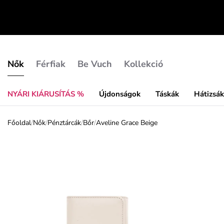
Nők
Férfiak
Be Vuch
Kollekció
NYÁRI KIÁRUSÍTÁS %
Újdonságok
Táskák
Hátizsá
Főoldal
/
Nők
/
Pénztárcák
/
Bőr
/
Aveline Grace Beige