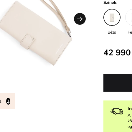
Színek:
Bézs
Fe
42 990
s
I
A 
kö
eg