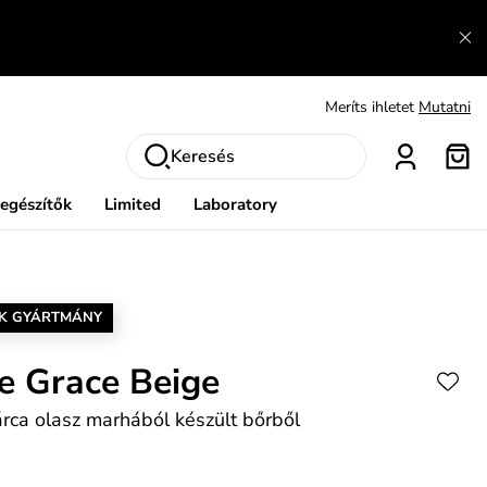
És mi az, amit máshol nem lehet megtudni?
Bővebben
Fedezze fel velünk az újdonságokat.
Megtekintés
Meríts ihletet
Mutatni
Ingyenes csere és visszaküldés
Megtekintés
Keresés
iegészítők
Limited
Laboratory
K GYÁRTMÁNY
e Grace Beige
rca olasz marhából készült bőrből