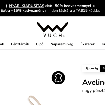
☀️
NYÁRI KIÁRUSÍTÁS
akár
-50% kedvezménnyel
☀️
Extra −15% kedvezmény
minden
táskára
a
TAS15
kóddal
kok
Pénztárcák
Cipő
Napszemüveg
Ékszerek
K
Újdonság
S
Avelin
nagy pénztá