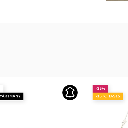
-35%
GYÁRTMÁNY
-15 %: TAS15