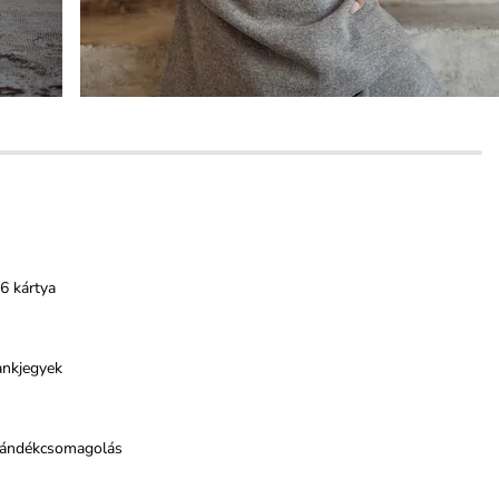
6 kártya
ankjegyek
jándékcsomagolás