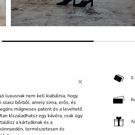
0-
azi luxusnak nem kell kiabálnia, hogy
B
 olasz bőrből, amely sima, erős, és
elegáns mágneses patent és a levehető
tan kiszaladhatsz egy kávéra, csak úgy
A
találsz a kártyáknak és a
 könnyedén, természetesen és