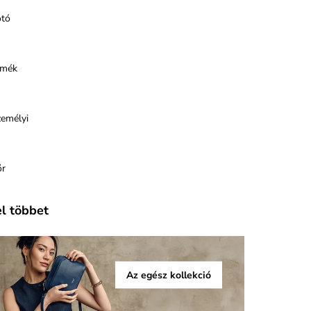
otó
rmék
zemélyi
őr
el többet
Az egész kollekció