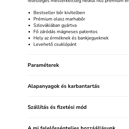
felesleges mesterkéltség nélkül hoz prémium ér
Bestseller bőr kivitelben
Prémium olasz marhabőr
Szlovákiában gyártva
Fő záródás mágneses patentos
Hely az érméknek és bankjegyeknek
Levehető csuklópánt
Paraméterek
Alapanyagok és karbantartás
Szállítás és fizetési mód
A mi felelősségteljes hozzáállásunk