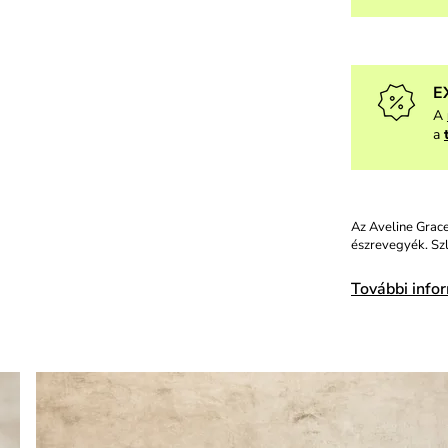
E
A
a
Az Aveline Grace
észrevegyék. Szl
További info