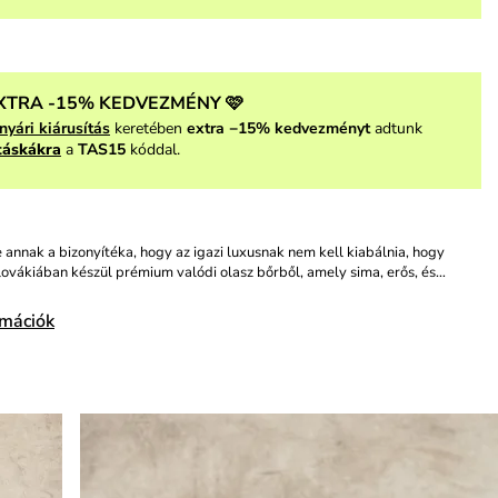
XTRA -15% KEDVEZMÉNY 🩷
nyári kiárusítás
keretében
extra −15% kedvezményt
adtunk
táskákra
a
TAS15
kóddal.
 annak a bizonyítéka, hogy az igazi luxusnak nem kell kiabálnia, hogy
ovákiában készül prémium valódi olasz bőrből, amely sima, erős, és…
rmációk