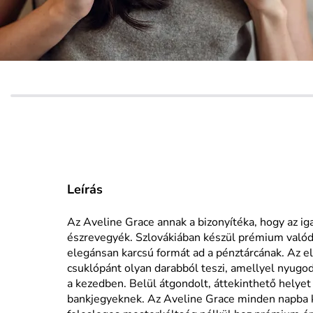
Leírás
Az Aveline Grace annak a bizonyítéka, hogy az ig
észrevegyék. Szlovákiában készül prémium valódi
elegánsan karcsú formát ad a pénztárcának. Az 
csuklópánt olyan darabból teszi, amellyel nyugod
a kezedben. Belül átgondolt, áttekinthető helyet 
bankjegyeknek. Az Aveline Grace minden napba