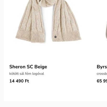
Sheron SC Beige
Byrs
kötött sál fém logóval
crossb
14 490 Ft
65 9