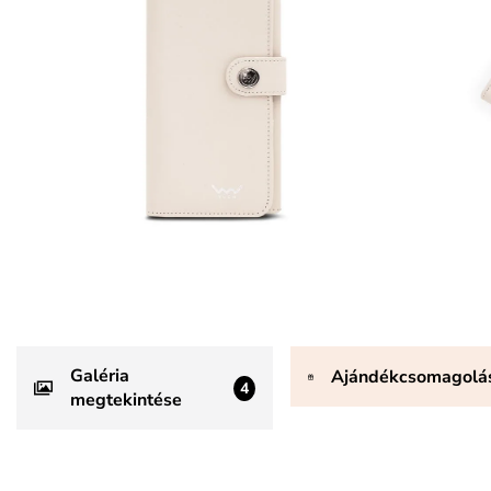
Galéria
Ajándékcsomagolá
4
megtekintése