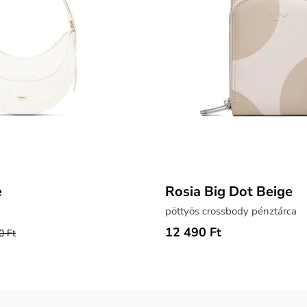
e
Rosia Big Dot Beige
pöttyös crossbody pénztárca
12 490 Ft
0 Ft