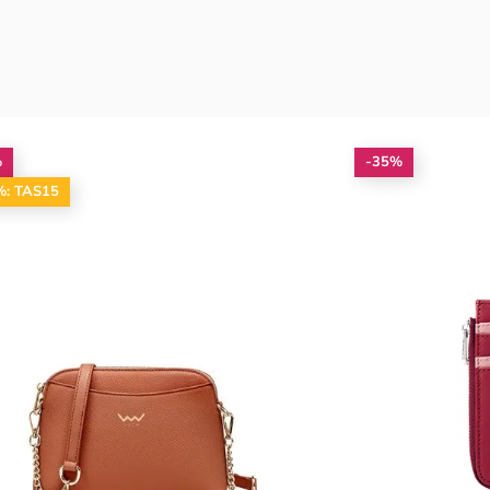
%
-35%
%: TAS15