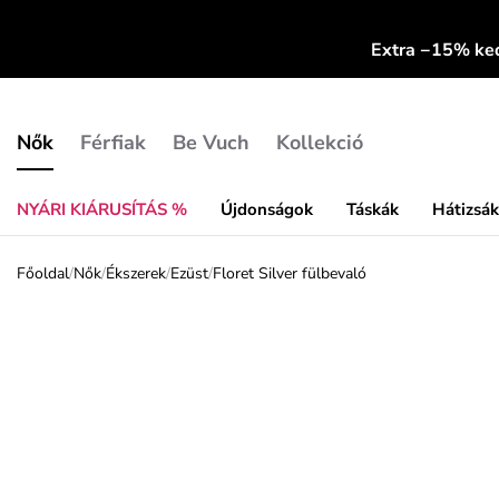
Extra −15% k
Nők
Férfiak
Be Vuch
Kollekció
NYÁRI KIÁRUSÍTÁS %
Újdonságok
Táskák
Hátizsá
Főoldal
/
Nők
/
Ékszerek
/
Ezüst
/
Floret Silver fülbevaló