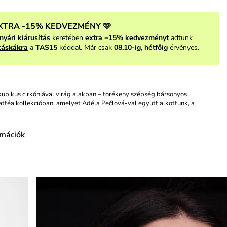
XTRA -15% KEDVEZMÉNY 🩷
nyári kiárusítás
keretében
extra −15% kedvezményt
adtunk
táskákra
a
TAS15
kóddal. Már csak
08.10-ig, hétfőig
érvényes.
kubikus cirkóniával virág alakban – törékeny szépség bársonyos
attéa kollekcióban, amelyet Adéla Pečlová-val együtt alkottunk, a
rmációk