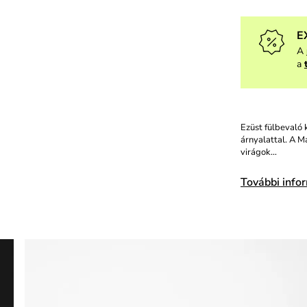
E
A
a
Ezüst fülbevaló 
árnyalattal. A M
virágok…
További info