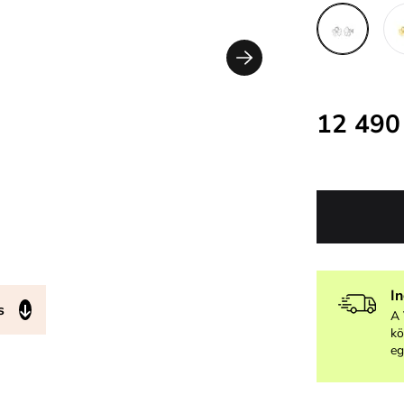
12 490
I
s
A 
kö
eg