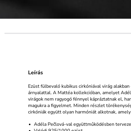
Leírás
Ezüst fülbevaló kubikus cirkóniával virág alakban
árnyalattal. A
Mattéa
kollekcióban, amelyet Adé
virágok nem ragyogó fénnyel kápráztatnak el, h
magukra a figyelmet.
Minden részlet törékenység
cirkóniák
együtt olyan harmóniát alkotnak, amel
Adéla Pečlová-val együttműködésben terveze
Valódi 925/1000 ezüst