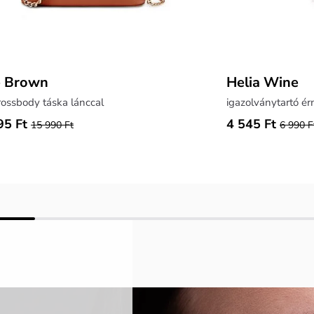
e Brown
Helia Wine
rossbody táska lánccal
igazolványtartó é
95 Ft
4 545 Ft
15 990 Ft
6 990 F