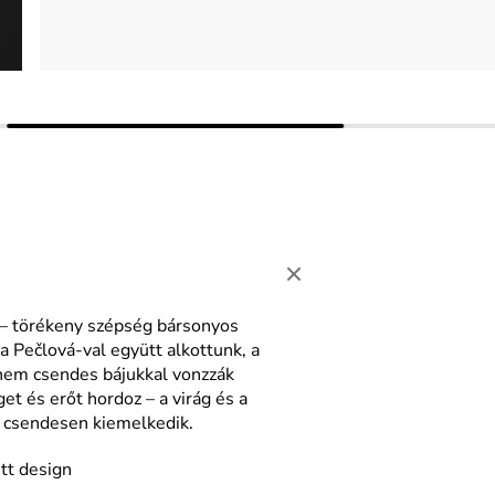
– törékeny szépség bársonyos
la
Pečlová
-val együtt alkottunk, a
anem csendes bájukkal vonzzák
et és erőt hordoz – a virág
és a
y csendesen kiemelkedik.
tt design