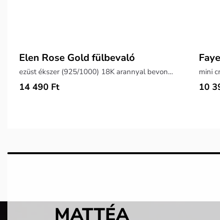
Elen Rose Gold fülbevaló
Fay
ezüst ékszer (925/1000) 18K arannyal bevonva, súly 1,9 g
mini c
14 490 Ft
10 3
MATTÉA