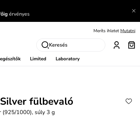
Fedezze fel velünk az újdonságokat.
Megtekintés
főig
érvényes
Meríts ihletet
Mutatni
Ingyenes csere és visszaküldés
Megtekintés
Keresés
iegészítők
Limited
Laboratory
 Silver fülbevaló
r (925/1000), súly 3 g