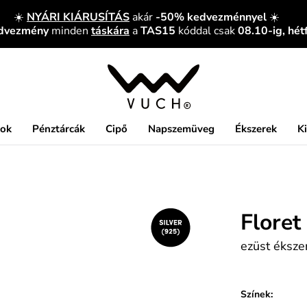
☀️
NYÁRI KIÁRUSÍTÁS
akár
-50% kedvezménnyel
☀️
edvezmény
minden
táskára
a
TAS15
kóddal csak
08.10-ig, hét
kok
Pénztárcák
Cipő
Napszemüveg
Ékszerek
K
Floret
ezüst éksze
Színek: