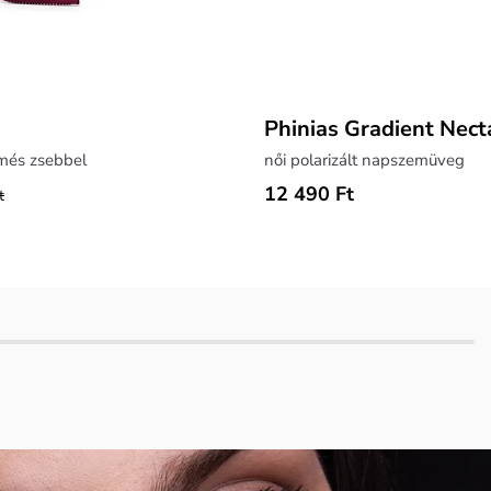
Phinias Gradient Nect
rmés zsebbel
női polarizált napszemüveg
12 490 Ft
t