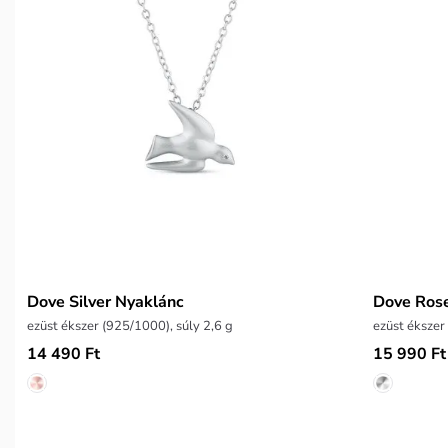
Dove Silver Nyaklánc
Dove Ros
ezüst ékszer (925/1000), súly 2,6 g
14 490 Ft
15 990 Ft