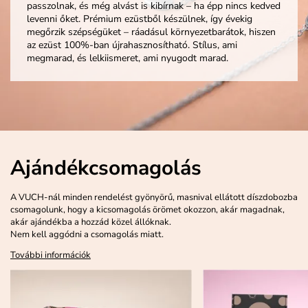
passzolnak, és még alvást is kibírnak – ha épp nincs kedved
levenni őket. Prémium ezüstből készülnek, így évekig
megőrzik szépségüket – ráadásul környezetbarátok, hiszen
az ezüst 100%-ban újrahasznosítható. Stílus, ami
megmarad, és lelkiismeret, ami nyugodt marad.
Ajándékcsomagolás
A VUCH-nál minden rendelést gyönyörű, masnival ellátott díszdobozba
csomagolunk, hogy a kicsomagolás örömet okozzon, akár magadnak,
akár ajándékba a hozzád közel állóknak.
Nem kell aggódni a csomagolás miatt.
További információk