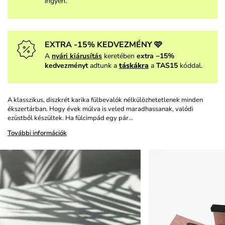
ingyen.
EXTRA -15% KEDVEZMÉNY 🩷
A
nyári kiárusítás
keretében
extra −15%
kedvezményt
adtunk a
táskákra
a
TAS15
kóddal.
A klasszikus, diszkrét karika fülbevalók nélkülözhetetlenek minden
ékszertárban. Hogy évek múlva is veled maradhassanak, valódi
ezüstből készültek. Ha fülcimpád egy pár…
További információk