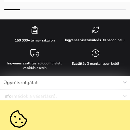
Ingyenes visszaküldés
30 napon belül
150 000+
termék raktáron
Ingyenes szállítás
20 000 Ft feletti
Szállítás
3 munkanapon belül
vásárlás esetén
Ügyfélszolgálat
Munkanapokon Hé-Pé: 8-17h óráig
Információk a vásárlásról
info@vuch.hu
Kapcsolat
Egyéb információk
+36 1 808 9989
Gyakori kérdések
Rólunk
Ne maradj le semmiről!
Anyagok és karbantartás
Karrier