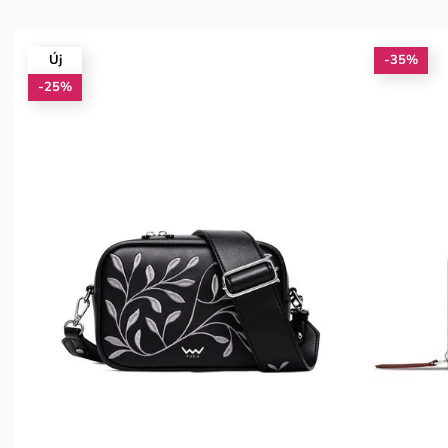
Új
-35%
-25%