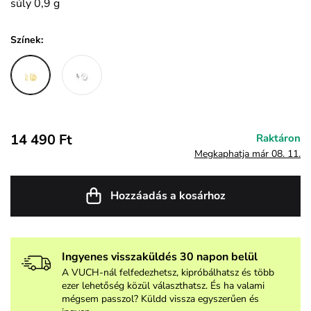
súly 0,9 g
Színek:
14 490 Ft
Raktáron
Megkaphatja már 08. 11.
Hozzáadás a kosárhoz
Ingyenes visszaküldés 30 napon belül
A VUCH-nál felfedezhetsz, kipróbálhatsz és több
ezer lehetőség közül választhatsz. És ha valami
mégsem passzol? Küldd vissza egyszerűen és