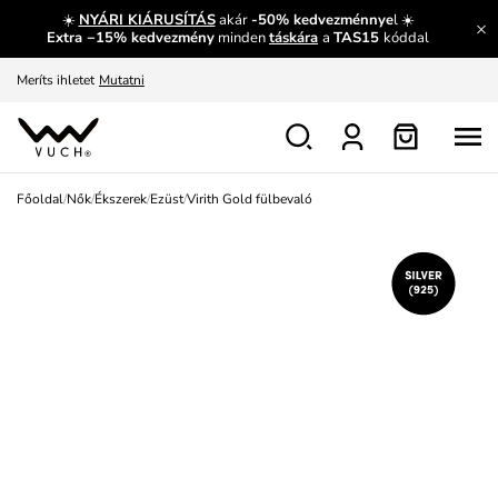
☀️
NYÁRI KIÁRUSÍTÁS
akár
-50% kedvezménnye
l ☀️
Fedezze fel velünk az újdonságokat.
Megtekintés
Extra −15% kedvezmény
minden
táskára
a
TAS15
kóddal
Meríts ihletet
Mutatni
Ingyenes csere és visszaküldés
Megtekintés
Főoldal
/
Nők
/
Ékszerek
/
Ezüst
/
Virith Gold fülbevaló