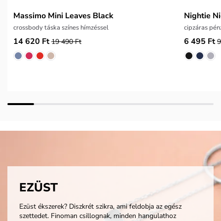
Massimo Mini Leaves Black
Nightie N
crossbody táska színes hímzéssel
cipzáras pén
14 620 Ft
6 495 Ft
19 490 Ft
9
EZÜST
Ezüst ékszerek? Diszkrét szikra, ami feldobja az egész
szettedet. Finoman csillognak, minden hangulathoz