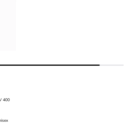
V 400
nisex