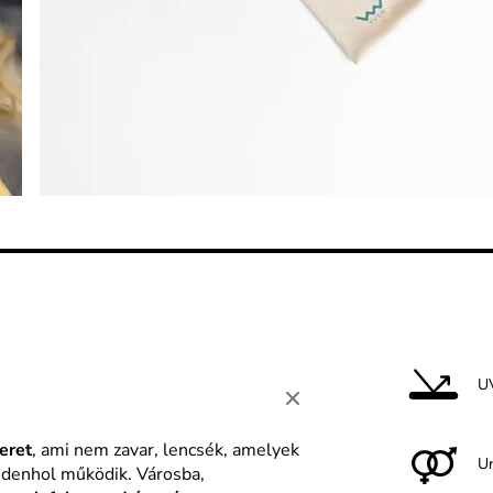
U
eret
, ami nem zavar, lencsék, amelyek
U
ndenhol működik. Városba,