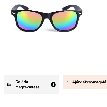
Galéria
Ajándékcsomagolá
3
megtekintése