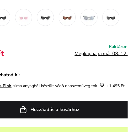
Raktáron
Ft
Megkaphatja már 08. 12.
hatod ki:
s Pink
, sima anyagból készült védő napszemüveg tok
+1 495 Ft
Hozzáadás a kosárhoz