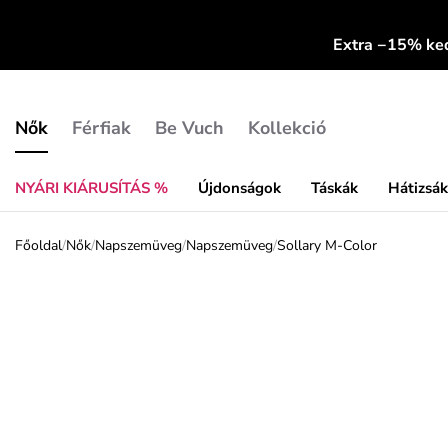
Extra −15% k
Nők
Férfiak
Be Vuch
Kollekció
NYÁRI KIÁRUSÍTÁS %
Újdonságok
Táskák
Hátizsá
Főoldal
/
Nők
/
Napszemüveg
/
Napszemüveg
/
Sollary M-Color