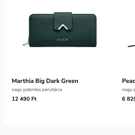
Marthia Big Dark Green
Pea
nagy patentos pénztárca
nagy p
12 490 Ft
6 82