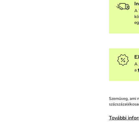
I
A 
kö
eg
E
A
a
Szemüveg, ami n
százszázalékosan
További info