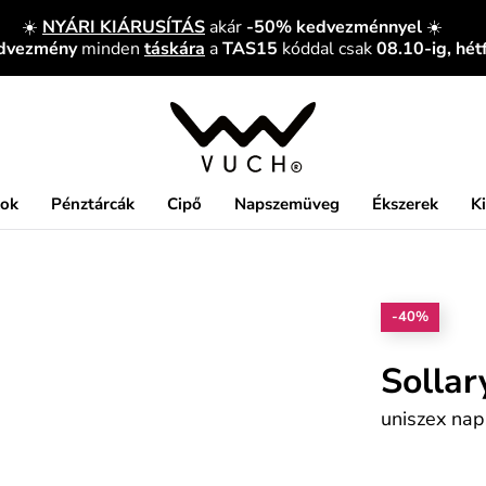
☀️
NYÁRI KIÁRUSÍTÁS
akár
-50% kedvezménnyel
☀️
edvezmény
minden
táskára
a
TAS15
kóddal csak
08.10-ig, hét
kok
Pénztárcák
Cipő
Napszemüveg
Ékszerek
K
-40%
Sollar
uniszex nap