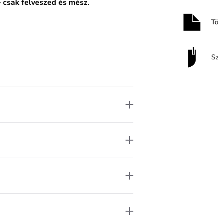
–
csak felveszed és mész
.
T
S