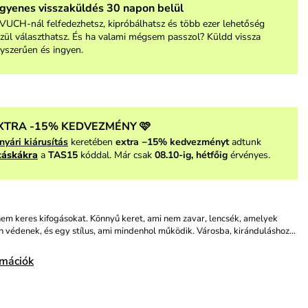
ngyenes visszaküldés 30 napon belül
VUCH-nál felfedezhetsz, kipróbálhatsz és több ezer lehetőség
zül választhatsz. És ha valami mégsem passzol? Küldd vissza
yszerűen és ingyen.
XTRA -15% KEDVEZMÉNY 🩷
nyári kiárusítás
keretében
extra −15% kedvezményt
adtunk
táskákra
a
TAS15
kóddal. Már csak
08.10-ig, hétfőig
érvényes.
em keres kifogásokat. Könnyű keret, ami nem zavar, lencsék, amelyek
 védenek, és egy stílus, ami mindenhol működik. Városba, kiránduláshoz…
rmációk