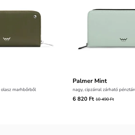
Palmer Mint
a olasz marhbőrből
nagy, cipzárral zárható pénztár
6 820 Ft
10 490 Ft