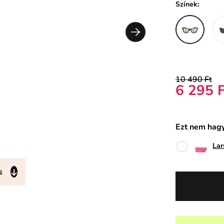
Színek:
10 490 Ft
6 295 
Ezt nem hagy
Lar
s