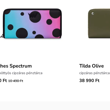
ches Spectrum
Tilda Olive
öttyös cipzáras pénztárca
cipzáras pénztárc
0 Ft
38 990 Ft
10 490 Ft