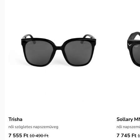
Trisha
Sollary M
női szögletes napszemüveg
női napszem
7 555 Ft
7 745 Ft
10 490 Ft
1