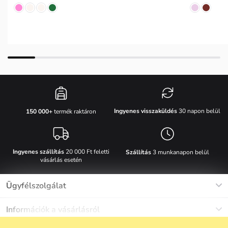
Ingyenes visszaküldés
30 napon belül
150 000+
termék raktáron
Ingyenes szállítás
20 000 Ft feletti
Szállítás
3 munkanapon belül
vásárlás esetén
Ügyfélszolgálat
Munkanapokon Hé-Pé: 8-17h óráig
Információk a vásárlásról
info@vuch.hu
Kapcsolat