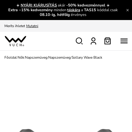
És mi az, amit máshol nem lehet megtudni?
Bővebben
☀️
NYÁRI KIÁRUSÍTÁS
akár
-50% kedvezménnyel
☀️
Extra −15% kedvezmény
minden
táskára
a
TAS15
kóddal csak
Fedezze fel velünk az újdonságokat.
Megtekintés
08.10-ig, hétfőig
érvényes
Meríts ihletet
Mutatni
Ingyenes csere és visszaküldés
Megtekintés
Főoldal
/
Nők
/
Napszemüveg
/
Napszemüveg
/
Sollary Wave Black