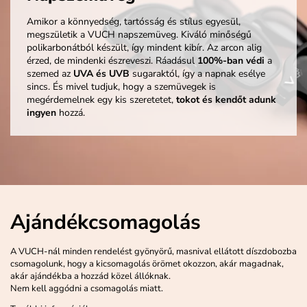
Amikor a könnyedség, tartósság és stílus egyesül,
megszületik a VUCH napszemüveg. Kiváló minőségű
polikarbonátból készült, így mindent kibír. Az arcon alig
érzed, de mindenki észreveszi. Ráadásul
100%-ban védi
a
szemed az
UVA és UVB
sugaraktól, így a napnak esélye
sincs. És mivel tudjuk, hogy a szemüvegek is
megérdemelnek egy kis szeretetet,
tokot és kendőt adunk
ingyen
hozzá.
Ajándékcsomagolás
A VUCH-nál minden rendelést gyönyörű, masnival ellátott díszdobozba
csomagolunk, hogy a kicsomagolás örömet okozzon, akár magadnak,
akár ajándékba a hozzád közel állóknak.
Nem kell aggódni a csomagolás miatt.