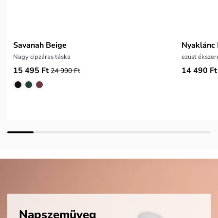
Savanah Beige
Nyaklánc 
Nagy cipzáras táska
ezüst ékszer
15 495 Ft
14 490 Ft
24 990 Ft
Napszemüveg