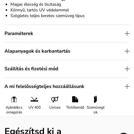
Magas élesség és tisztaság
Könnyű, tartós UV védelemmel
Szögletes teljes keretes szemüveg típus
Paraméterek
Alapanyagok és karbantartás
Szállítás és fizetési mód
A mi felelősségteljes hozzáállásunk
Ajándékcs
UV 400
Unisex
Törlőkendő
Szemüvegt
omagolás
ok
Egészítsd ki a