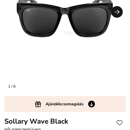
1
/ 6
Ajándékcsomagolás
Sollary Wave Black
női napszemüveg