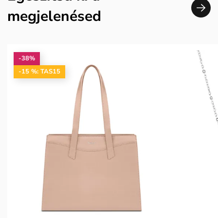
megjelenésed
-38%
-15 %: TAS15