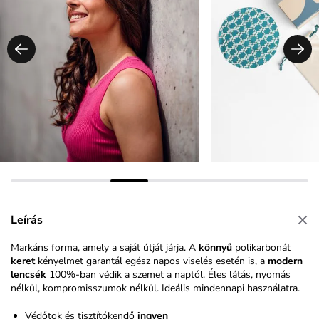
Leírás
Markáns forma, amely a saját útját járja. A
könnyű
polikarbonát
keret
kényelmet garantál egész napos viselés esetén is, a
modern
lencsék
100%-ban védik a szemet a naptól. Éles látás, nyomás
nélkül, kompromisszumok nélkül. Ideális mindennapi használatra.
Védőtok és tisztítókendő
ingyen