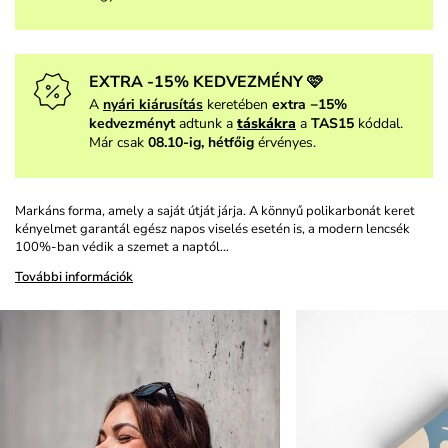
EXTRA -15% KEDVEZMÉNY 🩷
A
nyári kiárusítás
keretében
extra −15%
kedvezményt
adtunk a
táskákra
a
TAS15
kóddal.
Már csak
08.10-ig, hétfőig
érvényes.
Markáns forma, amely a saját útját járja. A könnyű polikarbonát keret
kényelmet garantál egész napos viselés esetén is, a modern lencsék
100%-ban védik a szemet a naptól…
További információk