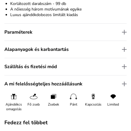
Korlátozott darabszám - 99 db
A nőiesség három motívumának egyike
Luxus ajándékdobozos limitált kiadás
Paraméterek
Alapanyagok és karbantartás
Szállítás és fizetési mód
A mi felelősségteljes hozzáállásunk
Ajándékcs
Fő zseb
Zsebek
Pánt
Kapcsolás
Limited
omagolás
Fedezz fel többet