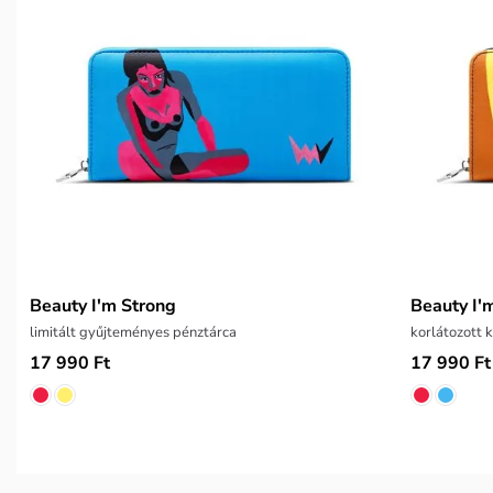
Beauty I'm Strong
Beauty I'
limitált gyűjteményes pénztárca
korlátozott 
17 990 Ft
17 990 Ft