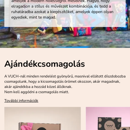
amelyek a modern nőiességről mesélnek. Hagyd, hogy
elragadjon a stílus és művészet kombinációja, és tedd a
ruhatáradba azokat a kiegészítőket, amelyek éppen olyan
egyediek, mint te magad.
Ajándékcsomagolás
A VUCH-nál minden rendelést gyönyörű, masnival ellátott díszdobozba
csomagolunk, hogy a kicsomagolás örömet okozzon, akár magadnak,
akár ajándékba a hozzád közel állóknak.
Nem kell aggódni a csomagolás miatt.
További információk