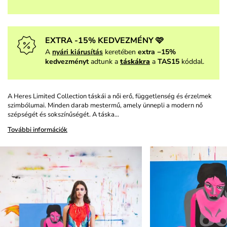
EXTRA -15% KEDVEZMÉNY 🩷
A
nyári kiárusítás
keretében
extra −15%
kedvezményt
adtunk a
táskákra
a
TAS15
kóddal.
A Heres Limited Collection táskái a női erő, függetlenség és érzelmek
szimbólumai. Minden darab mestermű, amely ünnepli a modern nő
szépségét és sokszínűségét. A táska…
További információk