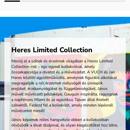
Heres Limited Collection
Merülj el a színek és érzelmek világában a Heres Limited
Collection-nel – egy egyedi kollekcióval, amely
összekapcsolja a divatot és a művészetet. A VUCH és Jan
Heres közötti együttműködés, amelynek figurális alkotásai
megragadják a női érzelmek mélységét és ünneplik
erejüket, érzékenységüket és függetlenségüket. János
műveit művészeti példaképe, Gauguin inspirálta, ragyognak
a napfényes Miami és az egzotikus Tajvan által ihletett
színektől. Fedezd fel a kollekciót, amely minden lépésnél
művészetet mesél!
János képeinek nőies hangvétele ebben a kollekcióban
ötvöződik a divat dizájnnal, és olyan kiegészítőket hoz létre,