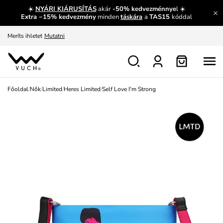
☀️
NYÁRI KIÁRUSÍTÁS
akár
-50% kedvezménnye
l ☀️
Fedezze fel velünk az újdonságokat.
Megtekintés
Extra −15% kedvezmény
minden
táskára
a
TAS15
kóddal
Meríts ihletet
Mutatni
Ingyenes csere és visszaküldés
Megtekintés
Főoldal
/
Nők
/
Limited
/
Heres Limited
/
Self Love I'm Strong