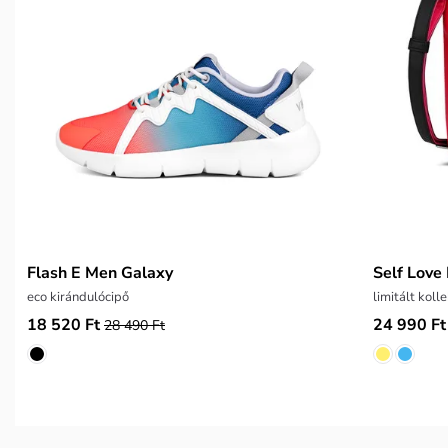
Flash E Men Galaxy
Self Love 
eco kirándulócipő
limitált koll
18 520 Ft
24 990 Ft
28 490 Ft