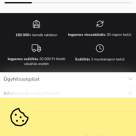
Ingyenes visszaküldés
30 napon belül
150 000+
termék raktáron
Ingyenes szállítás
20 000 Ft feletti
Szállítás
3 munkanapon belül
vásárlás esetén
Ügyfélszolgálat
Munkanapokon Hé-Pé: 8-17h óráig
Információk a vásárlásról
info@vuch.hu
Kapcsolat
Egyéb információk
+36 1 808 9989
Gyakori kérdések
Rólunk
Ne maradj le semmiről!
Anyagok és karbantartás
Karrier
Szállítás és fizetés
Újdonságok
Kedvezmények
Akció