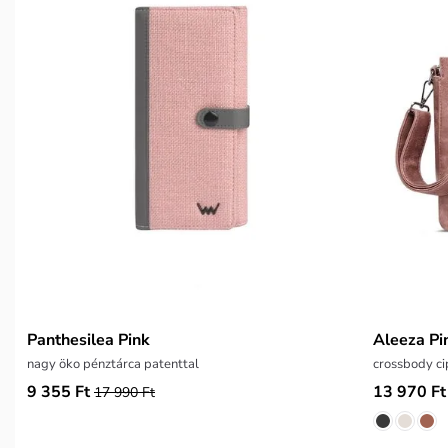
Panthesilea Pink
Aleeza Pi
nagy öko pénztárca patenttal
crossbody ci
9 355 Ft
13 970 Ft
17 990 Ft