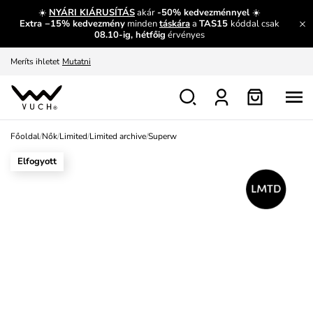
És mi az, amit máshol nem lehet megtudni?
Bővebben
☀️
NYÁRI KIÁRUSÍTÁS
akár
-50% kedvezménnyel
☀️
Extra −15% kedvezmény
minden
táskára
a
TAS15
kóddal csak
Fedezze fel velünk az újdonságokat.
Megtekintés
08.10-ig, hétfőig
érvényes
Meríts ihletet
Mutatni
Ingyenes csere és visszaküldés
Megtekintés
Főoldal
/
Nők
/
Limited
/
Limited archive
/
Superw
Elfogyott