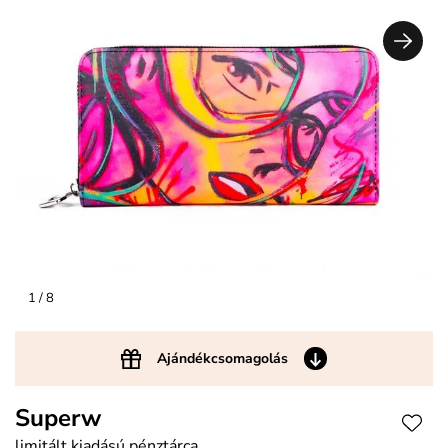
1
/ 8
Ajándékcsomagolás
Superw
limitált kiadású pénztárca