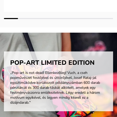
POP-ART LIMITED EDITION
„Pop-art is not dead! Ellenkezőleg! Vuch, a cseh
popművészet festőjével és úttörőjével, Josef Rataj-jal
együttműködve korlátozott példányszámban 600 darab
pénztárcát és 300 darab táskát alkotett, amelyek egy
festményvászonra emlékeztetnek. Légy eredeti a három
motívum egyikével, és legyen mindig kéznél ez a
dizájndarab."