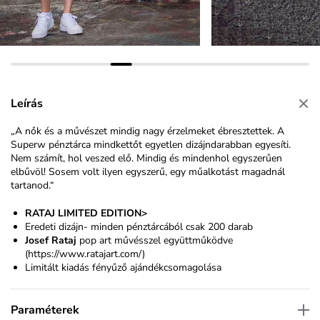
Leírás
„A nők és a művészet mindig nagy érzelmeket ébresztettek. A
Superw pénztárca mindkettőt egyetlen dizájndarabban egyesíti.
Nem számít, hol veszed elő. Mindig és mindenhol egyszerűen
elbűvöl! Sosem volt ilyen egyszerű, egy műalkotást magadnál
tartanod.“
RATAJ LIMITED EDITION>
Eredeti dizájn- minden pénztárcából csak 200 darab
Josef Rataj
pop art művésszel együttműködve
(
https://www.ratajart.com/
)
Limitált kiadás fényűző ajándékcsomagolása
Paraméterek