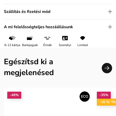
Szállítás és fizetési mód
A mi felelősségteljes hozzáállásunk
6-12 kártya
Bankjegyek
Érmék
Személyi
Limited
Egészítsd ki a
megjelenésed
-48%
-35%
-15 %: T