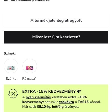
A termék jelenleg elfogyott
Mikor lesz újra készleten?
Színek:
Szürke
Rózsaszín
EXTRA -15% KEDVEZMÉNY 🩷
A
nyári kiárusítás
keretében
extra −15%
kedvezményt
adtunk a
táskákra
a
TAS15
kóddal.
Már csak
08.10-ig, hétfőig
érvényes.