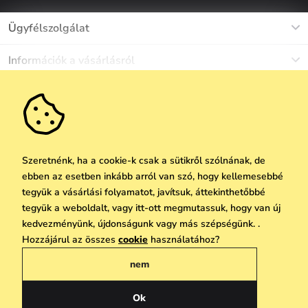
Ügyfélszolgálat
Munkanapokon Hé-Pé: 8-17h óráig
Információk a vásárlásról
info@vuch.hu
Kapcsolat
Egyéb információk
+36 1 808 9989
Gyakori kérdések
Rólunk
Ne maradj le semmiről!
Anyagok és karbantartás
Karrier
Szállítás és fizetés
Újdonságok
Kedvezmények
Akció
Ajándék utalványok
Szeretnénk, ha a cookie-k csak a sütikről szólnának, de
Visszaküldés és reklamáció
ebben az esetben inkább arról van szó, hogy kellemesebbé
Vállalatok számára
Feliratkozni
tegyük a vásárlási folyamatot, javítsuk, áttekinthetőbbé
We Care
tegyük a weboldalt, vagy itt-ott megmutassuk, hogy van új
A személyes adatok védelmének alapelvei
itt
Vuchlook
kedvezményünk, újdonságunk vagy más szépségünk. .
Copyright © 2026 Vuch s.r.o. Minden jog fenntartva. Technikailag biztosítja
Hozzájárul az összes
cookie
használatához?
Üzletek
Praha
Simplia.cz
nem
Általános üzleti feltételek
Adatvédelmi irányelvek
Ok