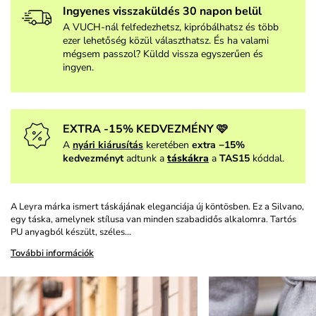
Ingyenes visszaküldés 30 napon belül
A VUCH-nál felfedezhetsz, kipróbálhatsz és több
ezer lehetőség közül választhatsz. És ha valami
mégsem passzol? Küldd vissza egyszerűen és
ingyen.
EXTRA -15% KEDVEZMÉNY 🩷
A
nyári kiárusítás
keretében
extra −15%
kedvezményt
adtunk a
táskákra
a
TAS15
kóddal.
A Leyra márka ismert táskájának eleganciája új köntösben. Ez a Silvano,
egy táska, amelynek stílusa van minden szabadidős alkalomra. Tartós
PU anyagból készült, széles…
További információk