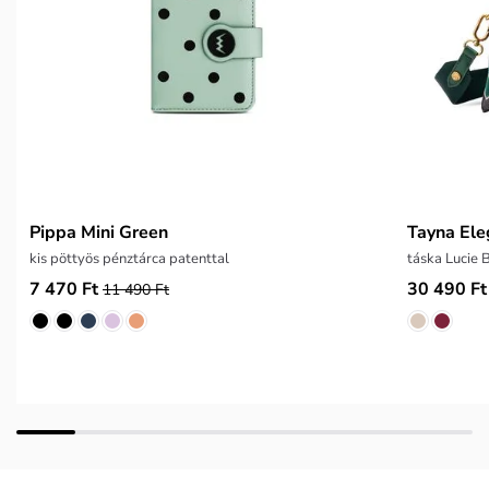
Pippa Mini Green
Tayna El
kis pöttyös pénztárca patenttal
táska Lucie 
7 470 Ft
30 490 Ft
11 490 Ft