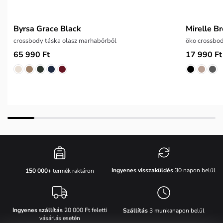
Byrsa Grace Black
Mirelle B
crossbody táska olasz marhabőrből
öko crossbo
65 990 Ft
17 990 Ft
Ingyenes visszaküldés
30 napon belül
150 000+
termék raktáron
Ingyenes szállítás
20 000 Ft feletti
Szállítás
3 munkanapon belül
vásárlás esetén