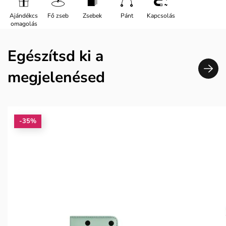
Ajándékcs
Fő zseb
Zsebek
Pánt
Kapcsolás
omagolás
Egészítsd ki a
megjelenésed
-35%