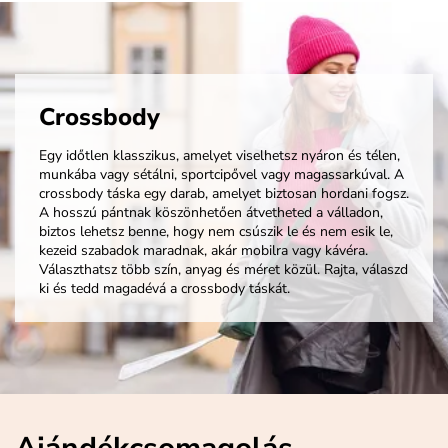
Crossbody
Egy időtlen klasszikus, amelyet viselhetsz nyáron és télen,
munkába vagy sétálni, sportcipővel vagy magassarkúval. A
crossbody táska egy darab, amelyet biztosan hordani fogsz.
A hosszú pántnak köszönhetően átvetheted a válladon,
biztos lehetsz benne, hogy nem csúszik le és nem esik le,
kezeid szabadok maradnak, akár mobilra vagy kávéra.
Választhatsz több szín, anyag és méret közül. Rajta, válaszd
ki és tedd magadévá a crossbody táskát.