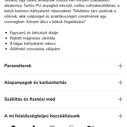
Silvano, egy táska, amelynek stílusa van minden szabadidős
alkalomra. Tartós PU anyagból készült, széles színválasztékban, a
belső kedvenc kártyatartó rekeszekkel. Tökéletes társ azoknak a
nőknek, akik szépséget és praktikusságot szeretnének egy
csomagban. Készen állsz a bókok fogadására?
Egyszerű és letisztult dizájn
Rejtett mágneses záródás
8 tágas kártyatartó rekesz
Állítható crossbody vállpánt
Paraméterek
Alapanyagok és karbantartás
Szállítás és fizetési mód
A mi felelősségteljes hozzáállásunk