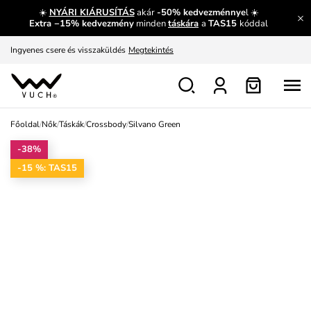
☀️
NYÁRI KIÁRUSÍTÁS
akár
-50% kedvezménnye
l ☀️
Meríts ihletet
Mutatni
Extra −15% kedvezmény
minden
táskára
a
TAS15
kóddal
Ingyenes csere és visszaküldés
Megtekintés
Főoldal
/
Nők
/
Táskák
/
Crossbody
/
Silvano Green
-38%
-15 %: TAS15