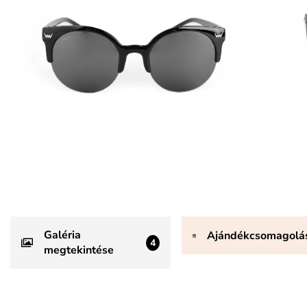
Galéria
Ajándékcsomagolá
4
megtekintése