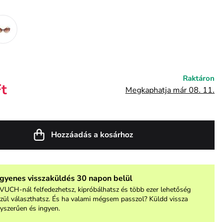
Raktáron
Ft
Megkaphatja már 08. 11.
Hozzáadás a kosárhoz
ngyenes visszaküldés 30 napon belül
VUCH-nál felfedezhetsz, kipróbálhatsz és több ezer lehetőség
zül választhatsz. És ha valami mégsem passzol? Küldd vissza
yszerűen és ingyen.