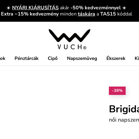
☀️
NYÁRI KIÁRUSÍTÁS
akár
-50% kedvezménnyel
☀️
Extra −15% kedvezmény
minden
táskára
a
TAS15
kóddal
kok
Pénztárcák
Cipő
Napszemüveg
Ékszerek
K
-38%
Brigid
női napsze