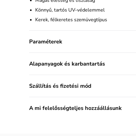
Magas élesség és tisztaság
Könnyű, tartós UV-védelemmel
Kerek, félkeretes szemüvegtípus
Paraméterek
Alapanyagok és karbantartás
Szállítás és fizetési mód
A mi felelősségteljes hozzáállásunk