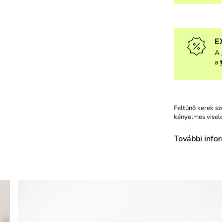
E
A
a
Feltűnő kerek sz
kényelmes visel
További info