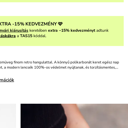
XTRA -15% KEDVEZMÉNY 🩷
nyári kiárusítás
keretében
extra −15% kedvezményt
adtunk
táskákra
a
TAS15
kóddal.
emüveg finom retro hangulattal. A könnyű polikarbonát keret egész nap
et, a modern lencsék 100%-os védelmet nyújtanak, és torzításmentes,…
rmációk