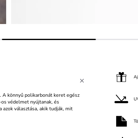
A
. A könnyű polikarbonát keret egész
U
s védelmet nyújtanak, és
a azok választása, akik tudják, mit
T