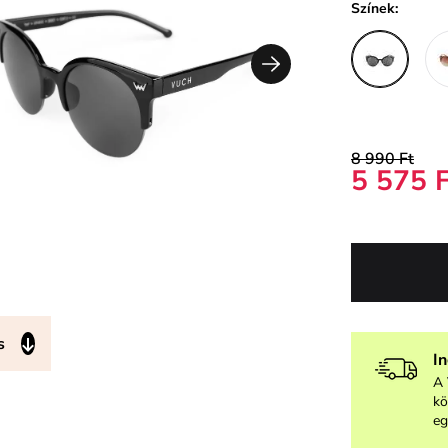
Színek:
8 990 Ft
5 575 
s
I
A 
kö
eg