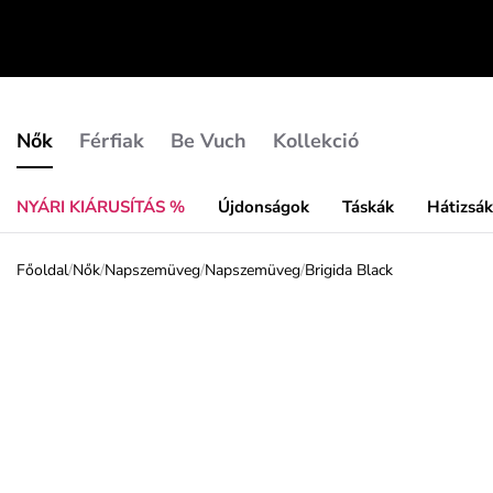
Nők
Férfiak
Be Vuch
Kollekció
NYÁRI KIÁRUSÍTÁS %
Újdonságok
Táskák
Hátizsá
Főoldal
/
Nők
/
Napszemüveg
/
Napszemüveg
/
Brigida Black