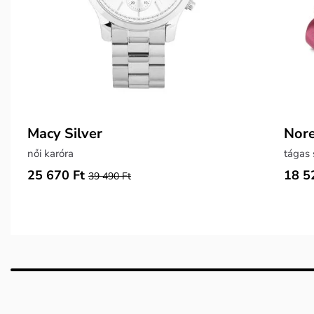
Macy Silver
Nore
női karóra
tágas 
25 670 Ft
18 5
39 490 Ft