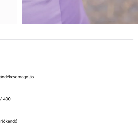
jándékcsomagolás
V 400
örlőkendő