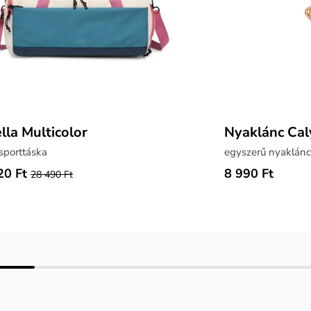
lla Multicolor
Nyaklánc Cal
sporttáska
egyszerű nyaklánc
20 Ft
8 990 Ft
28 490 Ft