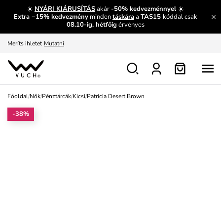
És mi az, amit máshol nem lehet megtudni?
Bővebben
☀️
NYÁRI KIÁRUSÍTÁS
akár
-50% kedvezménnyel
☀️
Extra −15% kedvezmény
minden
táskára
a
TAS15
kóddal csak
Fedezze fel velünk az újdonságokat.
Megtekintés
08.10-ig, hétfőig
érvényes
Meríts ihletet
Mutatni
Ingyenes csere és visszaküldés
Megtekintés
Főoldal
/
Nők
/
Pénztárcák
/
Kicsi
/
Patricia Desert Brown
-38%