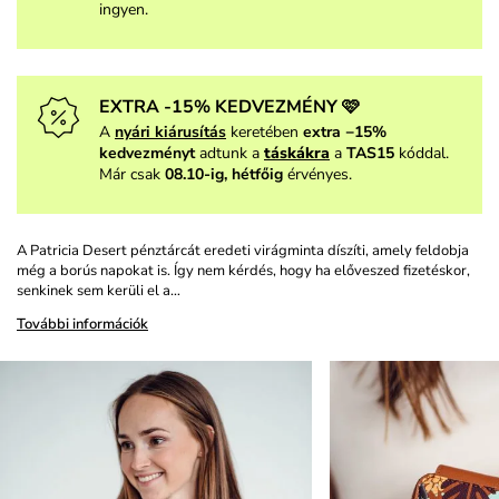
ingyen.
EXTRA -15% KEDVEZMÉNY 🩷
A
nyári kiárusítás
keretében
extra −15%
kedvezményt
adtunk a
táskákra
a
TAS15
kóddal.
Már csak
08.10-ig, hétfőig
érvényes.
A Patricia Desert pénztárcát eredeti virágminta díszíti, amely feldobja
még a borús napokat is. Így nem kérdés, hogy ha előveszed fizetéskor,
senkinek sem kerüli el a…
További információk