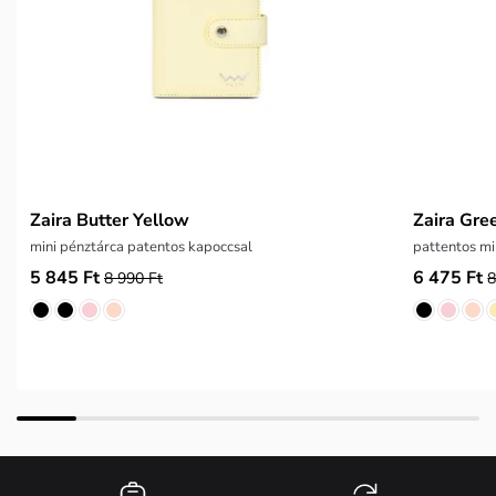
Zaira Butter Yellow
Zaira Gre
mini pénztárca patentos kapoccsal
pattentos mi
5 845 Ft
6 475 Ft
8 990 Ft
8