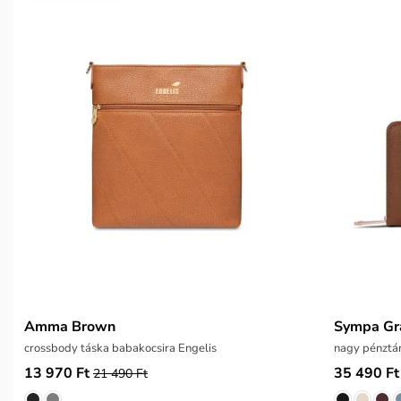
Amma Brown
Sympa Gr
crossbody táska babakocsira Engelis
nagy pénztá
13 970 Ft
35 490 Ft
21 490 Ft