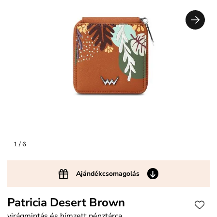
1
/ 6
Ajándékcsomagolás
Patricia Desert Brown
virágmintás és hímzett pénztárca