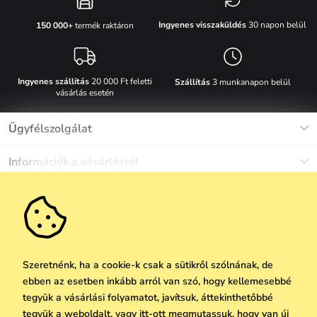
Ingyenes visszaküldés
30 napon belül
150 000+
termék raktáron
Ingyenes szállítás
20 000 Ft feletti
Szállítás
3 munkanapon belül
vásárlás esetén
Ügyfélszolgálat
Munkanapokon Hé-Pé: 8-17h óráig
Információk a vásárlásról
info@vuch.hu
Kapcsolat
Egyéb információk
+36 1 808 9989
Gyakori kérdések
Rólunk
Ne maradj le semmiről!
Anyagok és karbantartás
Karrier
Szállítás és fizetés
Újdonságok
Kedvezmények
Akció
Ajándék utalványok
Szeretnénk, ha a cookie-k csak a sütikről szólnának, de
Visszaküldés és reklamáció
ebben az esetben inkább arról van szó, hogy kellemesebbé
Vállalatok számára
Feliratkozni
tegyük a vásárlási folyamatot, javítsuk, áttekinthetőbbé
We Care
tegyük a weboldalt, vagy itt-ott megmutassuk, hogy van új
A személyes adatok védelmének alapelvei
itt