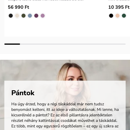
56 990 Ft
10 395 Ft
Pántok
Ha úgy érzed, hogy a régi táskáddal már nem tudsz
benyomást kelteni, itt az ideje a változtatásnak. Mi lenne, ha
kicserélnéd a pántot? Ez az első pillantásra jelentéktelen
részlet néhány kattintással csodákat művelhet a táskáddal.
Ez több, mint egy egyszerű rögzítőelem – ez egy új szikra az