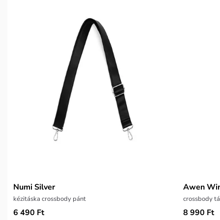
Numi Silver
Awen Wi
kézitáska crossbody pánt
crossbody tá
6 490 Ft
8 990 Ft