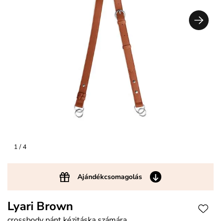
1
/ 4
Ajándékcsomagolás
Lyari Brown
crossbody pánt kézitáska számára