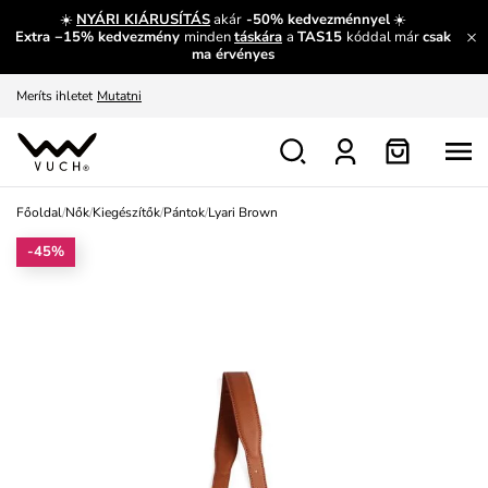
És mi az, amit máshol nem lehet megtudni?
Bővebben
☀️
NYÁRI KIÁRUSÍTÁS
akár
-50% kedvezménnyel
☀️
Extra −15% kedvezmény
minden
táskára
a
TAS15
kóddal már
csak
Fedezze fel velünk az újdonságokat.
Megtekintés
ma érvényes
Meríts ihletet
Mutatni
Ingyenes csere és visszaküldés
Megtekintés
Főoldal
/
Nők
/
Kiegészítők
/
Pántok
/
Lyari Brown
-45%