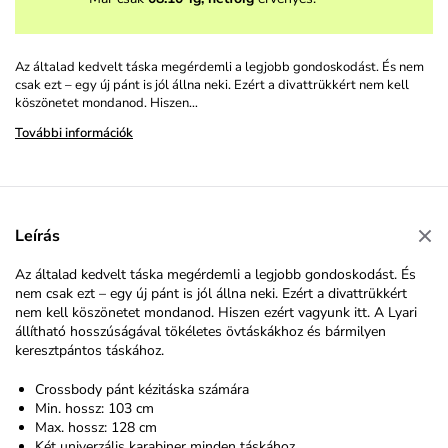
Az általad kedvelt táska megérdemli a legjobb gondoskodást. És nem
csak ezt – egy új pánt is jól állna neki. Ezért a divattrükkért nem kell
köszönetet mondanod. Hiszen…
További információk
Leírás
Az általad kedvelt táska megérdemli a legjobb gondoskodást. És
nem csak ezt – egy új pánt is jól állna neki. Ezért a divattrükkért
nem kell köszönetet mondanod. Hiszen ezért vagyunk itt. A Lyari
állítható hosszúságával tökéletes övtáskákhoz és bármilyen
keresztpántos táskához.
Crossbody pánt kézitáska számára
Min. hossz: 103 cm
Max. hossz: 128 cm
Két univerzális karabiner minden táskához