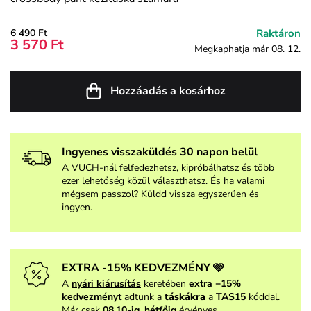
6 490 Ft
Raktáron
3 570 Ft
Megkaphatja már 08. 12.
Hozzáadás a kosárhoz
Ingyenes visszaküldés 30 napon belül
A VUCH-nál felfedezhetsz, kipróbálhatsz és több
ezer lehetőség közül választhatsz. És ha valami
mégsem passzol? Küldd vissza egyszerűen és
ingyen.
EXTRA -15% KEDVEZMÉNY 🩷
A
nyári kiárusítás
keretében
extra −15%
kedvezményt
adtunk a
táskákra
a
TAS15
kóddal.
Már csak
08.10-ig, hétfőig
érvényes.