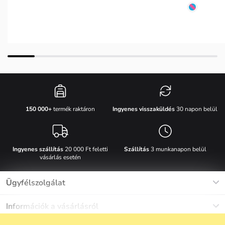
Ingyenes visszaküldés
30 napon belül
150 000+
termék raktáron
Ingyenes szállítás
20 000 Ft feletti
Szállítás
3 munkanapon belül
vásárlás esetén
Ügyfélszolgálat
Munkanapokon Hé-Pé: 8-17h óráig
Információk a vásárlásról
info@vuch.hu
Kapcsolat