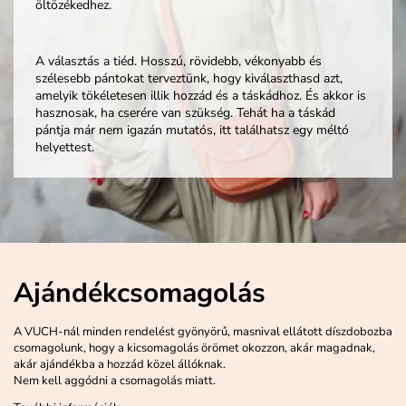
öltözékedhez.
A választás a tiéd. Hosszú, rövidebb, vékonyabb és
szélesebb pántokat terveztünk, hogy kiválaszthasd azt,
amelyik tökéletesen illik hozzád és a táskádhoz. És akkor is
hasznosak, ha cserére van szükség. Tehát ha a táskád
pántja már nem igazán mutatós, itt találhatsz egy méltó
helyettest.
Ajándékcsomagolás
A VUCH-nál minden rendelést gyönyörű, masnival ellátott díszdobozba
csomagolunk, hogy a kicsomagolás örömet okozzon, akár magadnak,
akár ajándékba a hozzád közel állóknak.
Nem kell aggódni a csomagolás miatt.