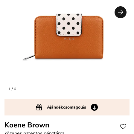
1
/ 6
Ajándékcsomagolás
Koene Brown
közepes patentos pénztárca