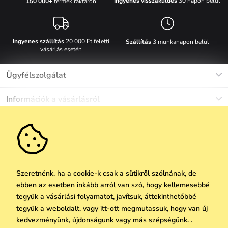
Ingyenes visszaküldés
30 napon belül
150 000+
termék raktáron
Ingyenes szállítás
20 000 Ft feletti
Szállítás
3 munkanapon belül
vásárlás esetén
Ügyfélszolgálat
Munkanapokon Hé-Pé: 8-17h óráig
Információk a vásárlásról
info@vuch.hu
Kapcsolat
Egyéb információk
+36 1 808 9989
Gyakori kérdések
Rólunk
Ne maradj le semmiről!
Anyagok és karbantartás
Karrier
Szállítás és fizetés
Újdonságok
Kedvezmények
Akció
Ajándék utalványok
Szeretnénk, ha a cookie-k csak a sütikről szólnának, de
Visszaküldés és reklamáció
ebben az esetben inkább arról van szó, hogy kellemesebbé
Vállalatok számára
Feliratkozni
tegyük a vásárlási folyamatot, javítsuk, áttekinthetőbbé
We Care
tegyük a weboldalt, vagy itt-ott megmutassuk, hogy van új
A személyes adatok védelmének alapelvei
itt
Vuchlook
kedvezményünk, újdonságunk vagy más szépségünk. .