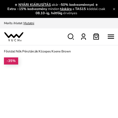
És mi az, amit máshol nem lehet megtudni?
Bővebben
☀️
NYÁRI KIÁRUSÍTÁS
akár
-50% kedvezménnyel
☀️
Extra −15% kedvezmény
minden
táskára
a
TAS15
kóddal csak
Fedezze fel velünk az újdonságokat.
Megtekintés
08.10-ig, hétfőig
érvényes
Meríts ihletet
Mutatni
Ingyenes csere és visszaküldés
Megtekintés
Főoldal
/
Nők
/
Pénztárcák
/
Közepes
/
Koene Brown
-35%