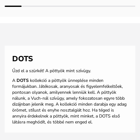
DOTS
Űzd el a szürkét! A pöttyök mint szívügy.
A
DOTS
kollekció a pöttyök ünneplése minden
formájukban. Játékosak, aranyosak és figyelemfelkeltőek,
pontosan olyanok, amilyennek lenniük kell. A pöttyök
nálunk, a Vuch-nál szívügy, amely fokozatosan egyre több
dizájnban jelenik meg. A kollekció minden darabja egy adag
örömet, stílust és enyhe nosztalgiát hoz. Ha téged is
annyira érdekelnek a pöttyök, mint minket, a DOTS első
látásra meghódít, és többé nem enged el.