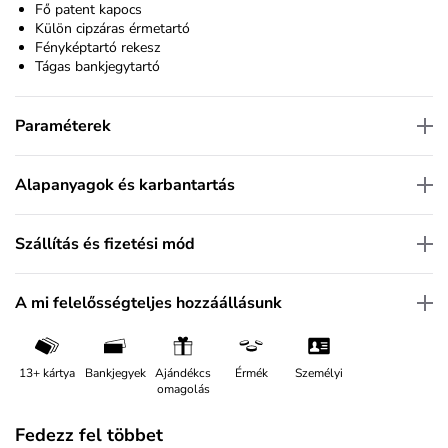
Fő patent kapocs
Külön cipzáras érmetartó
Fényképtartó rekesz
Tágas bankjegytartó
Paraméterek
Alapanyagok és karbantartás
Szállítás és fizetési mód
A mi felelősségteljes hozzáállásunk
13+ kártya
Bankjegyek
Ajándékcs
Érmék
Személyi
omagolás
Fedezz fel többet