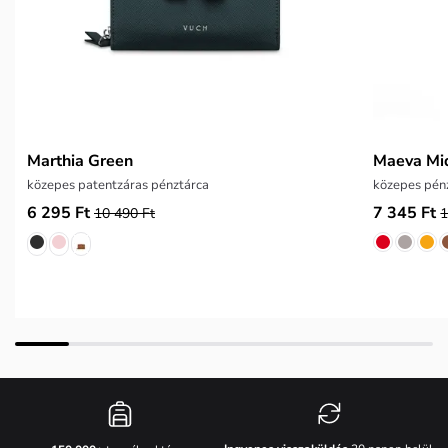
Marthia Green
Maeva Mi
közepes patentzáras pénztárca
közepes pénz
6 295 Ft
7 345 Ft
10 490 Ft
1