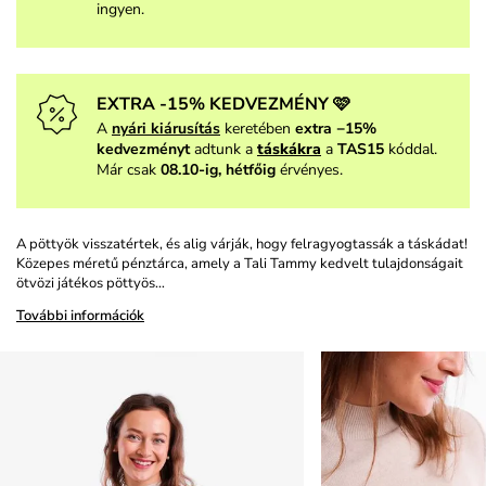
ingyen.
EXTRA -15% KEDVEZMÉNY 🩷
A
nyári kiárusítás
keretében
extra −15%
kedvezményt
adtunk a
táskákra
a
TAS15
kóddal.
Már csak
08.10-ig, hétfőig
érvényes.
A pöttyök visszatértek, és alig várják, hogy felragyogtassák a táskádat!
Közepes méretű pénztárca, amely a Tali Tammy kedvelt tulajdonságait
ötvözi játékos pöttyös…
További információk