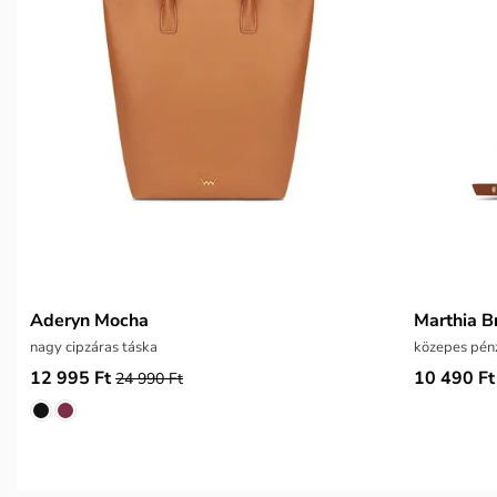
Aderyn Mocha
Marthia 
nagy cipzáras táska
közepes pén
12 995 Ft
10 490 Ft
24 990 Ft