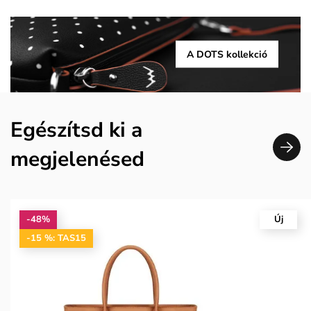
A DOTS kollekció
Egészítsd ki a
megjelenésed
-48%
Új
-15 %: TAS15