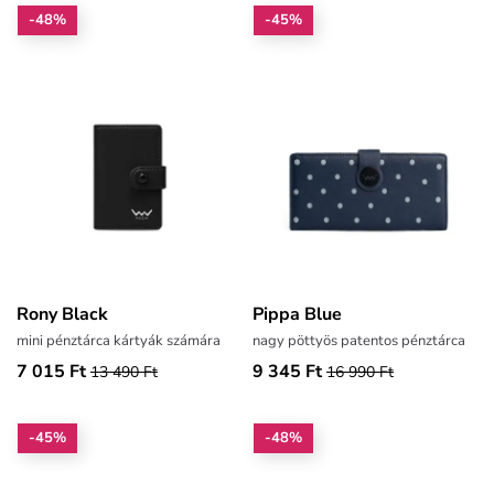
-48%
-45%
Rony Black
Pippa Blue
mini pénztárca kártyák számára
nagy pöttyös patentos pénztárca
7 015 Ft
9 345 Ft
13 490 Ft
16 990 Ft
-45%
-48%