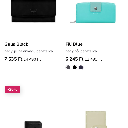
Guus Black
Fili Blue
nagy, puha anyagú pénztárca
nagy női pénztárca
7 535 Ft
6 245 Ft
14 490 Ft
12 490 Ft
-28%