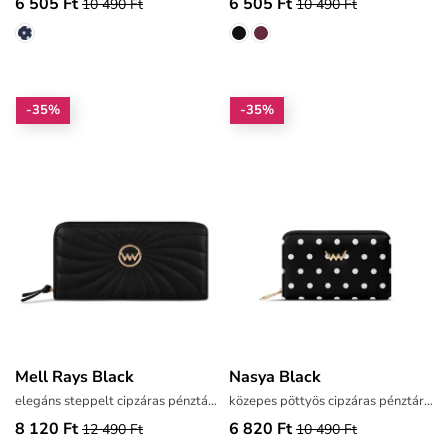
6 505 Ft
6 505 Ft
10 490 Ft
10 490 Ft
-35%
-35%
Mell Rays Black
Nasya Black
elegáns steppelt cipzáras pénztárca
közepes pöttyös cipzáras pénztárca
8 120 Ft
6 820 Ft
12 490 Ft
10 490 Ft