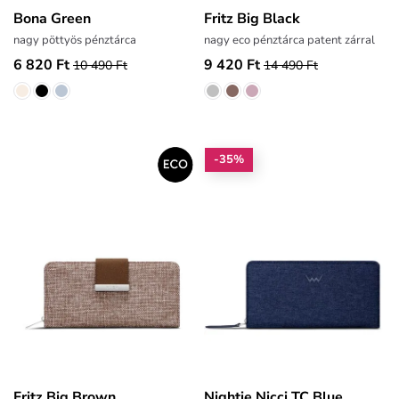
Bona Green
Fritz Big Black
nagy pöttyös pénztárca
nagy eco pénztárca patent zárral
6 820 Ft
9 420 Ft
10 490 Ft
14 490 Ft
-35%
Fritz Big Brown
Nightie Nicci TC Blue