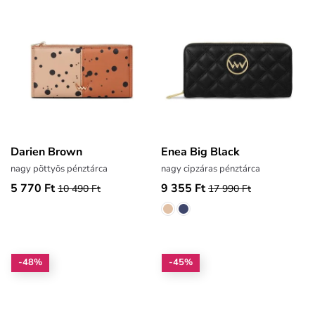
Darien Brown
Enea Big Black
nagy pöttyös pénztárca
nagy cipzáras pénztárca
5 770 Ft
9 355 Ft
10 490 Ft
17 990 Ft
-48%
-45%