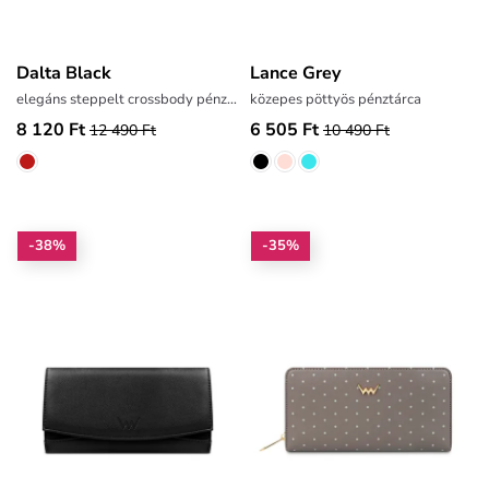
Dalta Black
Lance Grey
elegáns steppelt crossbody pénztárca
közepes pöttyös pénztárca
8 120 Ft
6 505 Ft
12 490 Ft
10 490 Ft
-38%
-35%