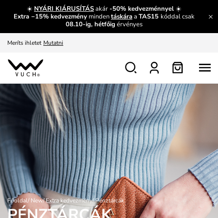
És mi az, amit máshol nem lehet megtudni?
Bővebben
☀️
NYÁRI KIÁRUSÍTÁS
akár
-50% kedvezménnyel
☀️
Extra −15% kedvezmény
minden
táskára
a
TAS15
kóddal csak
Fedezze fel velünk az újdonságokat.
Megtekintés
08.10-ig, hétfőig
érvényes
Meríts ihletet
Mutatni
Ingyenes csere és visszaküldés
Megtekintés
Főoldal
/
New
/
Extra kedvezmény
/
Pénztárcák
PÉNZTÁRCÁK