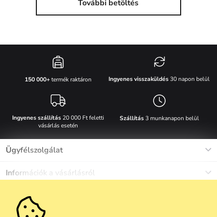
További betöltés
Ingyenes visszaküldés
30 napon belül
150 000+
termék raktáron
Ingyenes szállítás
20 000 Ft feletti
Szállítás
3 munkanapon belül
vásárlás esetén
Ügyfélszolgálat
Munkanapokon Hé-Pé: 8-17h óráig
Információk a vásárlásról
info@vuch.hu
Kapcsolat
Egyéb információk
+36 1 808 9989
Gyakori kérdések
Rólunk