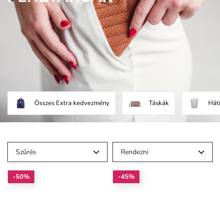
Összes Extra kedvezmény
Táskák
Hát
Szűrés
Rendezni
-50%
-45%