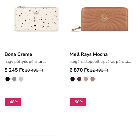
Bona Creme
Mell Rays Mocha
nagy pöttyös pénztárca
elegáns steppelt cipzáras pénztárca
5 245 Ft
6 870 Ft
10 490 Ft
12 490 Ft
-48%
-50%