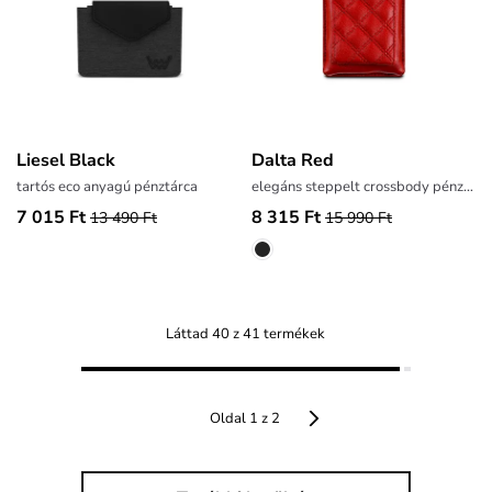
Liesel Black
Dalta Red
tartós eco anyagú pénztárca
elegáns steppelt crossbody pénztárca
7 015 Ft
8 315 Ft
13 490 Ft
15 990 Ft
Láttad 40 z 41 termékek
Oldal 1 z 2