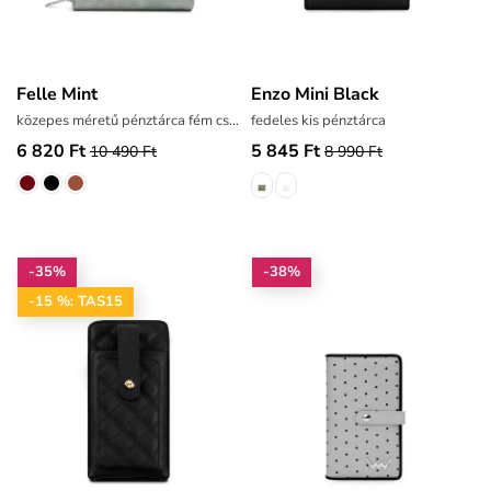
Felle Mint
Enzo Mini Black
közepes méretű pénztárca fém csattal
fedeles kis pénztárca
6 820 Ft
5 845 Ft
10 490 Ft
8 990 Ft
-35%
-38%
-15 %: TAS15