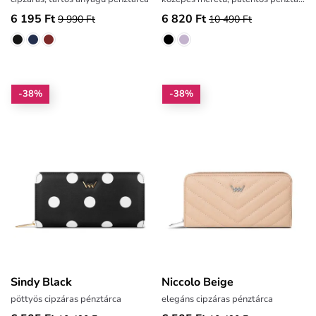
6 195 Ft
6 820 Ft
9 990 Ft
10 490 Ft
-38%
-38%
Sindy Black
Niccolo Beige
pöttyös cipzáras pénztárca
elegáns cipzáras pénztárca