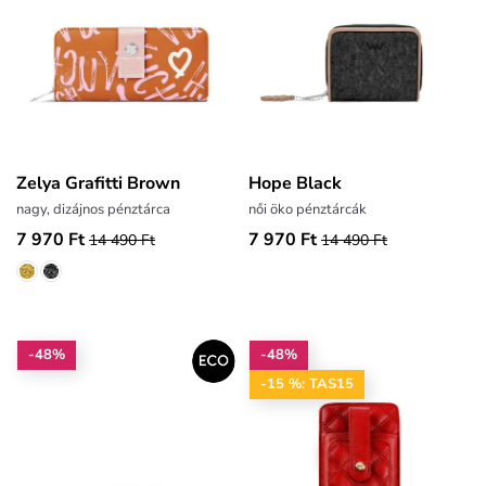
Zelya Grafitti Brown
Hope Black
nagy, dizájnos pénztárca
női öko pénztárcák
7 970 Ft
7 970 Ft
14 490 Ft
14 490 Ft
-48%
-48%
-15 %: TAS15