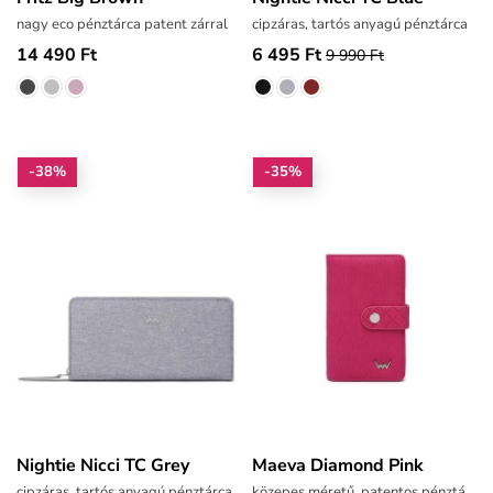
nagy eco pénztárca patent zárral
cipzáras, tartós anyagú pénztárca
14 490 Ft
6 495 Ft
9 990 Ft
-38%
-35%
Nightie Nicci TC Grey
Maeva Diamond Pink
cipzáras, tartós anyagú pénztárca
közepes méretű, patentos pénztárca