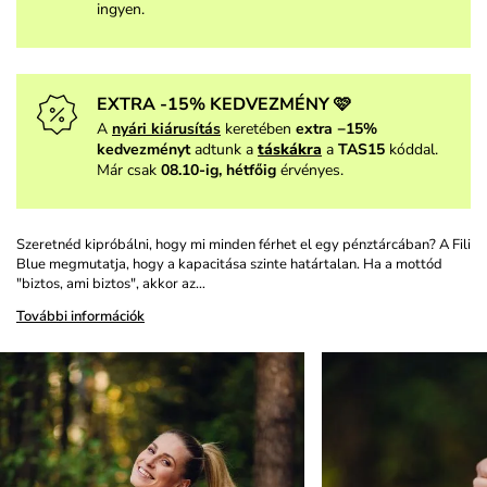
ingyen.
EXTRA -15% KEDVEZMÉNY 🩷
A
nyári kiárusítás
keretében
extra −15%
kedvezményt
adtunk a
táskákra
a
TAS15
kóddal.
Már csak
08.10-ig, hétfőig
érvényes.
Szeretnéd kipróbálni, hogy mi minden férhet el egy pénztárcában? A Fili
Blue megmutatja, hogy a kapacitása szinte határtalan. Ha a mottód
"biztos, ami biztos", akkor az…
További információk