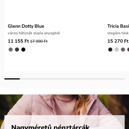
Glenn Dotty Blue
Tricia Bas
városi hátizsák dupla anyagból
elegáns tásk
11 155 Ft
15 270 Ft
17 990 Ft
Nagyméretű pénztárcák