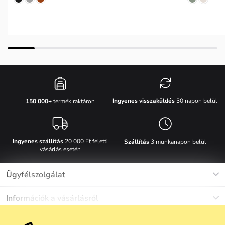
Ingyenes visszaküldés
30 napon belül
150 000+
termék raktáron
Ingyenes szállítás
20 000 Ft feletti
Szállítás
3 munkanapon belül
vásárlás esetén
Ügyfélszolgálat
Munkanapokon Hé-Pé: 8-17h óráig
Információk a vásárlásról
info@vuch.hu
Kapcsolat
Egyéb információk