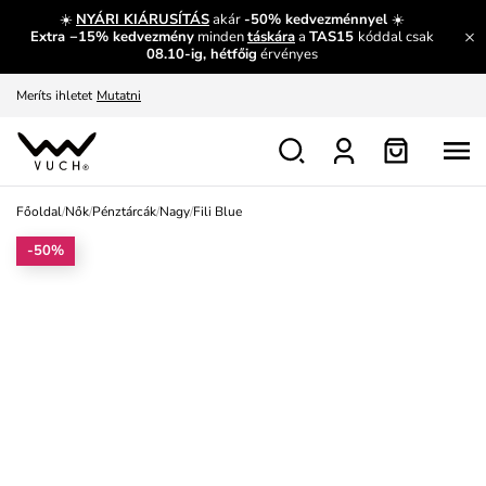
És mi az, amit máshol nem lehet megtudni?
Bővebben
☀️
NYÁRI KIÁRUSÍTÁS
akár
-50% kedvezménnyel
☀️
Extra −15% kedvezmény
minden
táskára
a
TAS15
kóddal csak
Fedezze fel velünk az újdonságokat.
Megtekintés
08.10-ig, hétfőig
érvényes
Meríts ihletet
Mutatni
Ingyenes csere és visszaküldés
Megtekintés
Főoldal
/
Nők
/
Pénztárcák
/
Nagy
/
Fili Blue
-50%