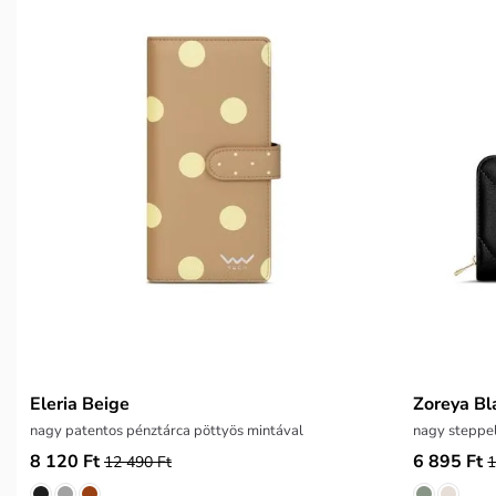
Eleria Beige
Zoreya Bl
nagy patentos pénztárca pöttyös mintával
nagy steppel
8 120 Ft
6 895 Ft
12 490 Ft
1