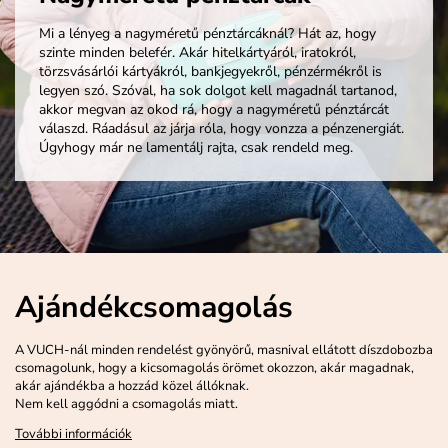
Mi a lényeg a nagyméretű pénztárcáknál? Hát az, hogy
szinte minden belefér. Akár hitelkártyáról, iratokról,
törzsvásárlói kártyákról, bankjegyekről, pénzérmékről is
legyen szó. Szóval, ha sok dolgot kell magadnál tartanod,
akkor megvan az okod rá, hogy a nagyméretű pénztárcát
válaszd. Ráadásul az járja róla, hogy vonzza a pénzenergiát.
Úgyhogy már ne lamentálj rajta, csak rendeld meg.
Ajándékcsomagolás
A VUCH-nál minden rendelést gyönyörű, masnival ellátott díszdobozba
csomagolunk, hogy a kicsomagolás örömet okozzon, akár magadnak,
akár ajándékba a hozzád közel állóknak.
Nem kell aggódni a csomagolás miatt.
További információk