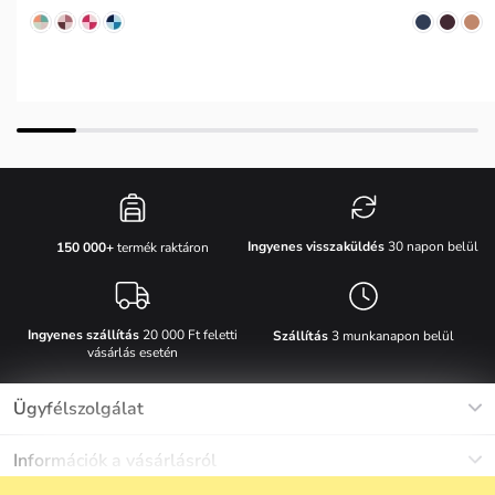
Ingyenes visszaküldés
30 napon belül
150 000+
termék raktáron
Ingyenes szállítás
20 000 Ft feletti
Szállítás
3 munkanapon belül
vásárlás esetén
Ügyfélszolgálat
Munkanapokon Hé-Pé: 8-17h óráig
Információk a vásárlásról
info@vuch.hu