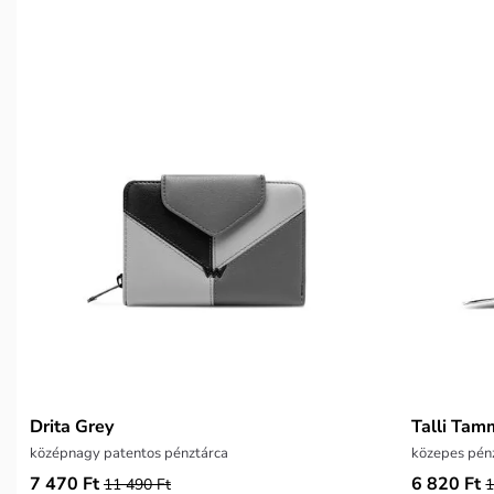
Drita Grey
Talli Tam
középnagy patentos pénztárca
közepes pénz
7 470 Ft
6 820 Ft
11 490 Ft
1