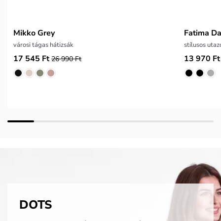
Mikko Grey
Fatima Da
városi tágas hátizsák
stílusos utaz
17 545 Ft
13 970 Ft
26 990 Ft
DOTS