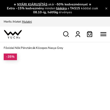
És mi az, amit máshol nem lehet megtudni?
Bővebben
☀️
NYÁRI KIÁRUSÍTÁS
akár
-50% kedvezménnyel
☀️
Extra −15% kedvezmény
minden
táskára
a
TAS15
kóddal csak
Fedezze fel velünk az újdonságokat.
Megtekintés
08.10-ig, hétfőig
érvényes
Meríts ihletet
Mutatni
Ingyenes csere és visszaküldés
Megtekintés
Főoldal
/
Nők
/
Pénztárcák
/
Közepes
/
Nasya Grey
-35%