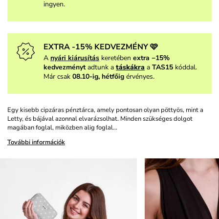
ingyen.
EXTRA -15% KEDVEZMÉNY 🩷
A
nyári kiárusítás
keretében
extra −15%
kedvezményt
adtunk a
táskákra
a
TAS15
kóddal.
Már csak
08.10-ig, hétfőig
érvényes.
Egy kisebb cipzáras pénztárca, amely pontosan olyan pöttyös, mint a
Letty, és bájával azonnal elvarázsolhat. Minden szükséges dolgot
magában foglal, miközben alig foglal…
További információk