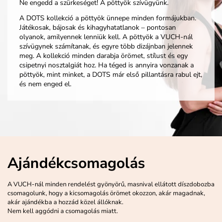
Ne engedd a szürkeséget! A pöttyök szívügyünk.
A DOTS kollekció a pöttyök ünnepe minden formájukban.
Játékosak, bájosak és kihagyhatatlanok – pontosan
olyanok, amilyennek lenniük kell. A pöttyök a VUCH-nál
szívügynek számítanak, és egyre több dizájnban jelennek
meg. A kollekció minden darabja örömet, stílust és egy
csipetnyi nosztalgiát hoz. Ha téged is annyira vonzanak a
pöttyök, mint minket, a DOTS már első pillantásra rabul ejt,
és nem enged el.
Ajándékcsomagolás
A VUCH-nál minden rendelést gyönyörű, masnival ellátott díszdobozba
csomagolunk, hogy a kicsomagolás örömet okozzon, akár magadnak,
akár ajándékba a hozzád közel állóknak.
Nem kell aggódni a csomagolás miatt.