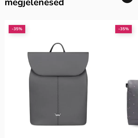
megjelenésed
-35%
-35%