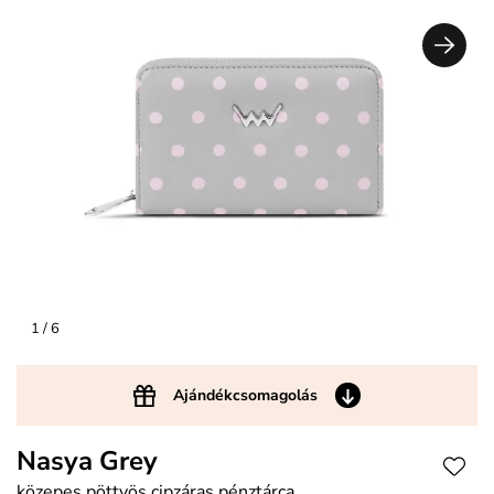
1
/ 6
Ajándékcsomagolás
Nasya Grey
közepes pöttyös cipzáras pénztárca