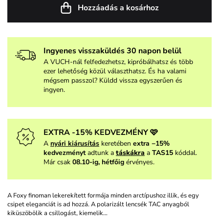
Hozzáadás a kosárhoz
Ingyenes visszaküldés 30 napon belül
A VUCH-nál felfedezhetsz, kipróbálhatsz és több
ezer lehetőség közül választhatsz. És ha valami
mégsem passzol? Küldd vissza egyszerűen és
ingyen.
EXTRA -15% KEDVEZMÉNY 🩷
A
nyári kiárusítás
keretében
extra −15%
kedvezményt
adtunk a
táskákra
a
TAS15
kóddal.
Már csak
08.10-ig, hétfőig
érvényes.
A Foxy finoman lekerekített formája minden arctípushoz illik, és egy
csipet eleganciát is ad hozzá. A polarizált lencsék TAC anyagból
kiküszöbölik a csillogást, kiemelik…