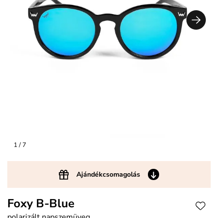
1
/ 7
Ajándékcsomagolás
Foxy B-Blue
polarizált napszemüveg