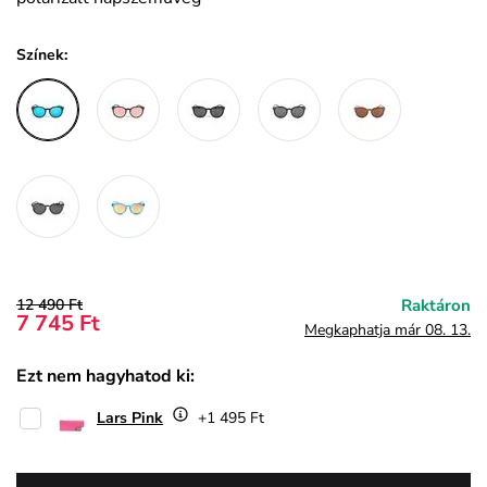
Színek:
12 490 Ft
Raktáron
7 745 Ft
Megkaphatja már 08. 13.
Ezt nem hagyhatod ki:
Lars Pink
+1 495 Ft