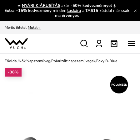
És mi az, amit máshol nem lehet megtudni?
Bővebben
☀️
NYÁRI KIÁRUSÍTÁS
akár
-50% kedvezménnyel
☀️
Extra −15% kedvezmény
minden
táskára
a
TAS15
kóddal már
csak
Fedezze fel velünk az újdonságokat.
Megtekintés
ma érvényes
Meríts ihletet
Mutatni
Ingyenes csere és visszaküldés
Megtekintés
Főoldal
/
Nők
/
Napszemüveg
/
Polarizált napszemüvegek
/
Foxy B-Blue
-38%