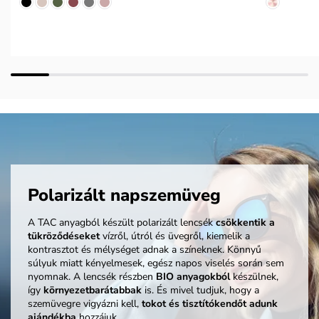
Polarizált napszemüveg
A TAC anyagból készült polarizált lencsék
csökkentik a
tükröződéseket
vízről, útról és üvegről, kiemelik a
kontrasztot és mélységet adnak a színeknek. Könnyű
súlyuk miatt kényelmesek, egész napos viselés során sem
nyomnak. A lencsék részben
BIO anyagokból
készülnek,
így
környezetbarátabbak
is. És mivel tudjuk, hogy a
szemüvegre vigyázni kell,
tokot és tisztítókendőt adunk
ajándékba
hozzájuk.