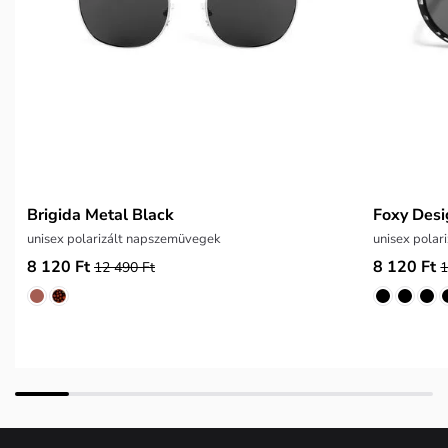
Brigida Metal Black
Foxy Desi
unisex polarizált napszemüvegek
unisex polar
8 120 Ft
8 120 Ft
12 490 Ft
1