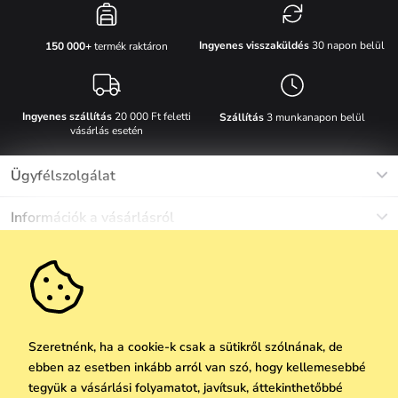
Ingyenes visszaküldés
30 napon belül
150 000+
termék raktáron
Ingyenes szállítás
20 000 Ft feletti
Szállítás
3 munkanapon belül
vásárlás esetén
Ügyfélszolgálat
Munkanapokon Hé-Pé: 8-17h óráig
Információk a vásárlásról
info@vuch.hu
Kapcsolat
Egyéb információk
+36 1 808 9989
Gyakori kérdések
Rólunk
Ne maradj le semmiről!
Anyagok és karbantartás
Karrier
Szállítás és fizetés
Újdonságok
Kedvezmények
Akció
Ajándék utalványok
Szeretnénk, ha a cookie-k csak a sütikről szólnának, de
Visszaküldés és reklamáció
ebben az esetben inkább arról van szó, hogy kellemesebbé
Vállalatok számára
Feliratkozni
tegyük a vásárlási folyamatot, javítsuk, áttekinthetőbbé