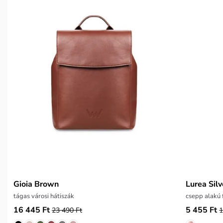
Gioia Brown
Lurea Silv
tágas városi hátiszák
csepp alakú 
16 445 Ft
5 455 Ft
23 490 Ft
1