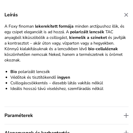
Leírás
A Foxy finoman
lekerekített formája
minden arctípushoz illik, és
egy csipet eleganciát is ad hozzá. A
polarizált lencsék
TAC
anyagból kiküszöbölik a csillogást,
kiemelik a színeket
és javítják
a kontrasztot – akár úton vagy, vízparton vagy a hegyekben.
Könnyű kialakításuknak és a lencsékben lévő
bio-cellulóznak
köszönhetően nemcsak Neked, hanem a természetnek is örömet
okoznak.
Bio
polarizált lencsék
Védőtok és tisztítókendő
ingyen
Csillogáscsökkentés – élesebb látás vakítás nélkül
Ideális hosszú távú viseléshez, szemfáradás nélkül
Paraméterek
Alapanyagok és karbantartás