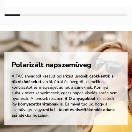
Polarizált napszemüveg
A TAC anyagból készült polarizált lencsék
csökkentik a
tükröződéseket
vízről, útról és üvegről, kiemelik a
kontrasztot és mélységet adnak a színeknek. Könnyű
súlyuk miatt kényelmesek, egész napos viselés során sem
nyomnak. A lencsék részben
BIO anyagokból
készülnek,
így
környezetbarátabbak
is. És mivel tudjuk, hogy a
szemüvegre vigyázni kell,
tokot és tisztítókendőt adunk
ajándékba
hozzájuk.