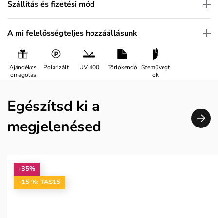
Szállítás és fizetési mód
A mi felelősségteljes hozzáállásunk
Ajándékcs
Polarizált
UV 400
Törlőkendő
Szemüvegt
omagolás
ok
Egészítsd ki a
megjelenésed
-35%
-15 %: TAS15