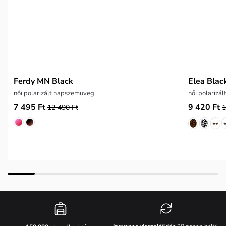
Ferdy MN Black
Elea Blac
női polarizált napszemüveg
női polarizá
7 495 Ft
9 420 Ft
12 490 Ft
1