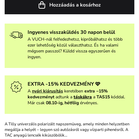
Hozzáadás a kosárhoz
Ingyenes visszaküldés 30 napon belül
A VUCH-nál felfedezhetsz, kipróbálhatsz és több
ezer lehetőség közül választhatsz. És ha valami
mégsem passzol? Küldd vissza egyszerűen és
ingyen.
EXTRA -15% KEDVEZMÉNY 🩷
A
nyári kiárusítás
keretében
extra −15%
kedvezményt
adtunk a
táskákra
a
TAS15
kóddal.
Már csak
08.10-ig, hétfőig
érvényes.
A Tilly univerzális polarizált napszemüveg, amely minden helyzetben
megállja a helyét – legyen szó autózásról vagy vízparti pihenésről. A
TAC anyagú lencsék kiküszöbölik…