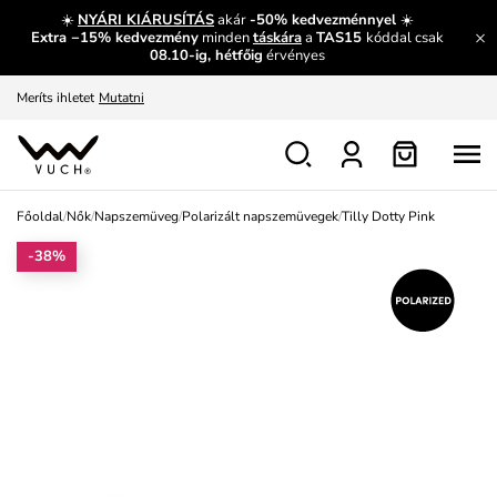
És mi az, amit máshol nem lehet megtudni?
Bővebben
☀️
NYÁRI KIÁRUSÍTÁS
akár
-50% kedvezménnyel
☀️
Extra −15% kedvezmény
minden
táskára
a
TAS15
kóddal csak
Fedezze fel velünk az újdonságokat.
Megtekintés
08.10-ig, hétfőig
érvényes
Meríts ihletet
Mutatni
Ingyenes csere és visszaküldés
Megtekintés
Főoldal
/
Nők
/
Napszemüveg
/
Polarizált napszemüvegek
/
Tilly Dotty Pink
-38%