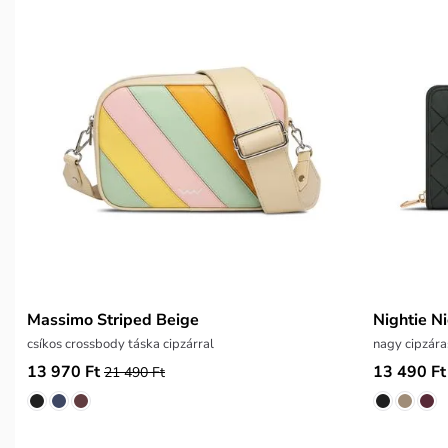
Massimo Striped Beige
Nightie Ni
csíkos crossbody táska cipzárral
nagy cipzára
13 970 Ft
13 490 Ft
21 490 Ft