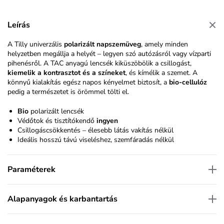
Leírás
A Tilly univerzális
polarizált napszemüveg
, amely minden
helyzetben megállja a helyét – legyen szó autózásról vagy vízparti
pihenésről. A TAC anyagú lencsék kiküszöbölik a csillogást,
kiemelik a kontrasztot és a színeket
, és kímélik a szemet. A
könnyű kialakítás egész napos kényelmet biztosít, a
bio-cellulóz
pedig a természetet is örömmel tölti el.
Bio
polarizált lencsék
Védőtok és tisztítókendő
ingyen
Csillogáscsökkentés – élesebb látás vakítás nélkül
Ideális hosszú távú viseléshez, szemfáradás nélkül
Paraméterek
Alapanyagok és karbantartás