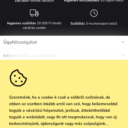
Ingyenes visszaküldés
30 napon belül
150 000+
termék raktáron
Ingyenes szállítás
20 000 Ft feletti
Szállítás
3 munkanapon belül
vásárlás esetén
Ügyfélszolgálat
Munkanapokon Hé-Pé: 8-17h óráig
Információk a vásárlásról
info@vuch.hu
Kapcsolat
Egyéb információk
+36 1 808 9989
Gyakori kérdések
Rólunk
Ne maradj le semmiről!
Anyagok és karbantartás
Karrier
Szállítás és fizetés
Újdonságok
Kedvezmények
Akció
Ajándék utalványok
Szeretnénk, ha a cookie-k csak a sütikről szólnának, de
Visszaküldés és reklamáció
ebben az esetben inkább arról van szó, hogy kellemesebbé
Vállalatok számára
Feliratkozni
tegyük a vásárlási folyamatot, javítsuk, áttekinthetőbbé
We Care
tegyük a weboldalt, vagy itt-ott megmutassuk, hogy van új
A személyes adatok védelmének alapelvei
itt
Vuchlook
kedvezményünk, újdonságunk vagy más szépségünk. .