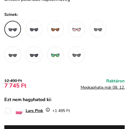
Színek:
12 490 Ft
Raktáron
7 745 Ft
Megkaphatja már 08. 12.
Ezt nem hagyhatod ki:
Lars Pink
+1 495 Ft