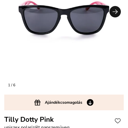
1
/ 6
Ajándékcsomagolás
Tilly Dotty Pink
uniszex polarizált napszemüveg