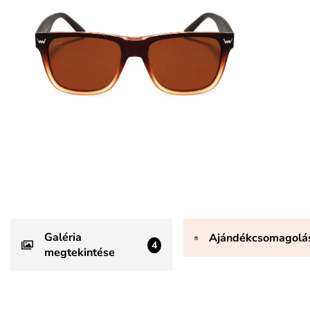
Galéria
Ajándékcsomagolá
4
megtekintése