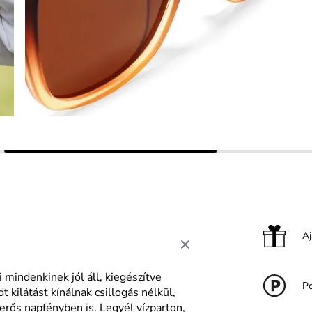
A
 mindenkinek jól áll, kiegészítve
Po
kilátást kínálnak csillogás nélkül,
rős napfényben is. Legyél vízparton,