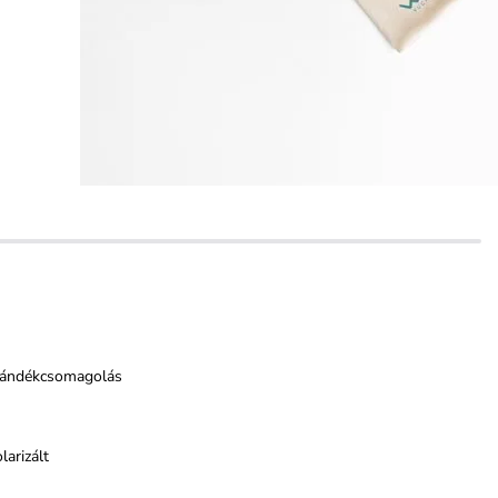
jándékcsomagolás
larizált