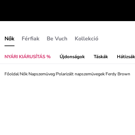
Nők
Férfiak
Be Vuch
Kollekció
NYÁRI KIÁRUSÍTÁS %
Újdonságok
Táskák
Hátizsá
Főoldal
/
Nők
/
Napszemüveg
/
Polarizált napszemüvegek
/
Ferdy Brown