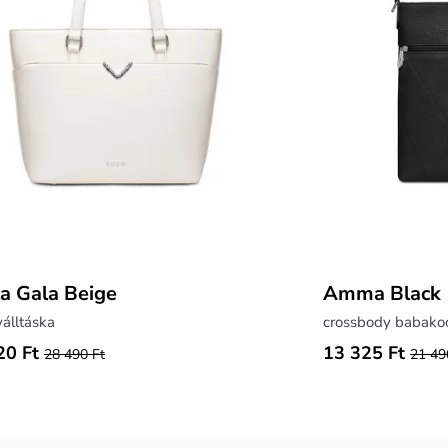
a Gala Beige
Amma Black
álltáska
crossbody babakoc
20 Ft
13 325 Ft
28 490 Ft
21 49