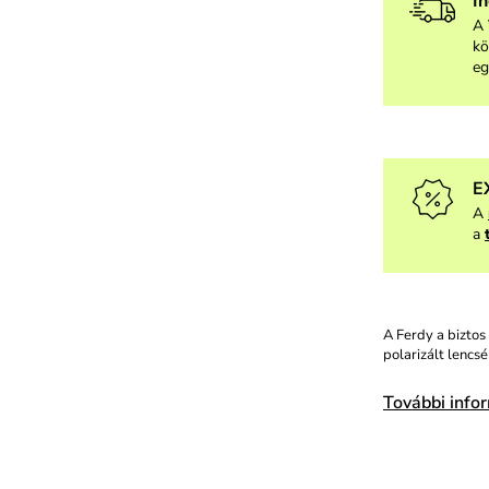
I
A 
kö
eg
E
A
a
A Ferdy a biztos 
polarizált lencs
További info