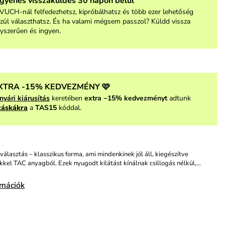
ngyenes visszaküldés 30 napon belül
VUCH-nál felfedezhetsz, kipróbálhatsz és több ezer lehetőség
zül választhatsz. És ha valami mégsem passzol? Küldd vissza
yszerűen és ingyen.
XTRA -15% KEDVEZMÉNY 🩷
nyári kiárusítás
keretében
extra −15% kedvezményt
adtunk
táskákra
a
TAS15
kóddal.
választás – klasszikus forma, ami mindenkinek jól áll, kiegészítve
ékkel TAC anyagból. Ezek nyugodt kilátást kínálnak csillogás nélkül,…
rmációk