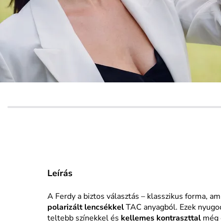
Leírás
A Ferdy a biztos választás – klasszikus forma, ami
polarizált lencsékkel
TAC anyagból. Ezek nyugodt 
teltebb színekkel és
kellemes kontraszttal
még e