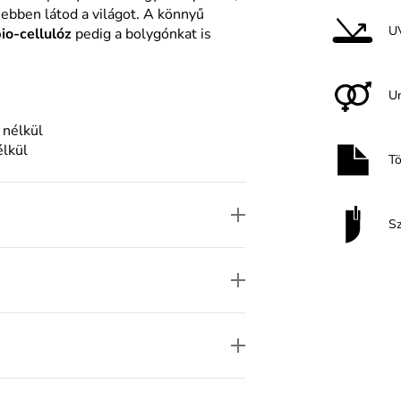
ebben látod a világot. A könnyű
U
io-cellulóz
pedig a bolygónkat is
U
 nélkül
élkül
T
S