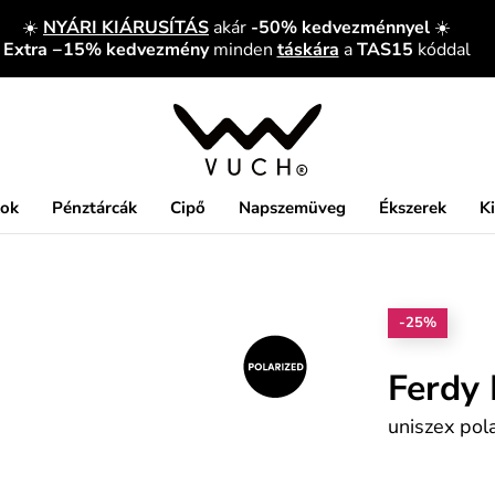
☀️
NYÁRI KIÁRUSÍTÁS
akár
-50% kedvezménnyel
☀️
Extra −15% kedvezmény
minden
táskára
a
TAS15
kóddal
kok
Pénztárcák
Cipő
Napszemüveg
Ékszerek
K
-25%
Ferdy
uniszex pol