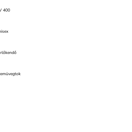
V 400
nisex
örlőkendő
zemüvegtok