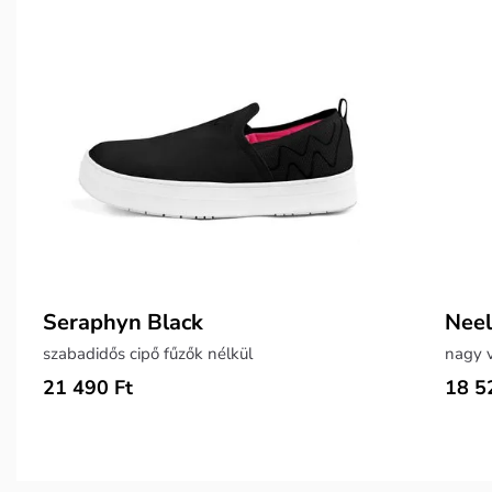
Seraphyn Black
Neel
szabadidős cipő fűzők nélkül
nagy v
21 490 Ft
18 5