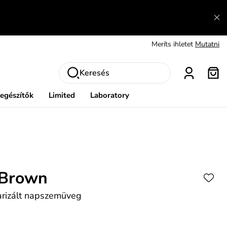
Fedezze fel velünk az újdonságokat.
Megtekintés
Meríts ihletet
Mutatni
Ingyenes csere és visszaküldés
Megtekintés
Keresés
iegészítők
Limited
Laboratory
 Brown
arizált napszemüveg