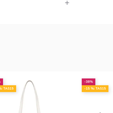
%
-38%
%: TAS15
-15 %: TAS15