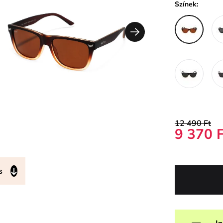
Színek:
12 490 Ft
9 370 
s