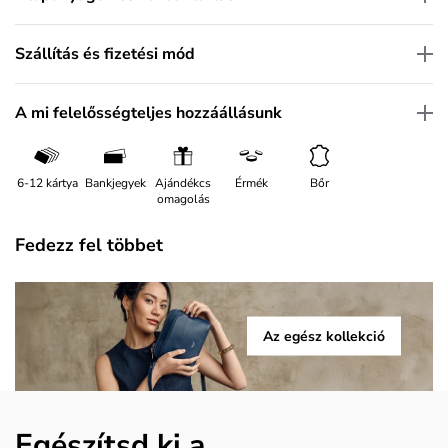
Szállítás és fizetési mód
A mi felelősségteljes hozzáállásunk
6-12 kártya
Bankjegyek
Ajándékcs
Érmék
Bőr
omagolás
Fedezz fel többet
Az egész kollekció
Egészítsd ki a