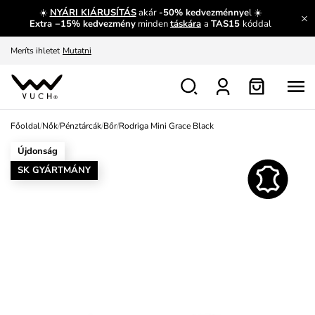
☀️
NYÁRI KIÁRUSÍTÁS
akár
-50% kedvezménnye
l ☀️
Fedezze fel velünk az újdonságokat.
Megtekintés
Extra −15% kedvezmény
minden
táskára
a
TAS15
kóddal
Meríts ihletet
Mutatni
Ingyenes csere és visszaküldés
Megtekintés
Főoldal
/
Nők
/
Pénztárcák
/
Bőr
/
Rodriga Mini Grace Black
Újdonság
SK GYÁRTMÁNY