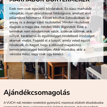
Ezek nem csak egyszerű bőrdarabok. Ez olasz marhabőr
válogatás, olyan precizitással feldolgozva, amelyet első
pillantásra felismersz. Kézzel készítve Szlovákiában, az
anyag és a design iránti tisztelettel. Minden részletnek
megvan a maga oka, minden öltés átgondolt. Ezek a
termékek nem mindenkinek valók, azoknak szólnak, akik
súllyal, karakterrel és egyéniséggel rendelkező minőséget
akarnak viselni. Fogadd el a luxust, amely veled együtt
növekszik, és hagyd, hogy a stílusod magabiztos
természetességgel beszéljen. Akár munkába, akár a
városba mész, vagy csak úgy kimész.
Ajándékcsomagolás
A VUCH-nál minden rendelést gyönyörű, masnival ellátott díszdobozba
csomagolunk, hogy a kicsomagolás örömet okozzon, akár magadnak,