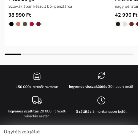
Szlovákiában készült bőr pénztárca
nagy pénztár
38 990 Ft
42 990 Ft
Ingyenes visszaküldés
30 napon belül
150 000+
termék raktáron
Ingyenes szállítás
20 000 Ft feletti
Szállítás
3 munkanapon belül
vásárlás esetén
Ügyfélszolgálat