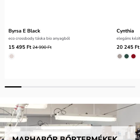
Byrsa E Black
Cynthia
eco crossbody táska bio anyagból
elegáns kézi
15 495 Ft
20 245 Ft
24 990 Ft
MARHABŐR BŐRTERMÉKEK