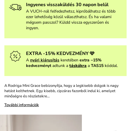
Ingyenes visszaküldés 30 napon belül
A VUCH-nál felfedezhetsz, kipróbálhatsz és több
ezer lehetőség közül választhatsz. És ha valami
mégsem passzol? Küldd vissza egyszerűen és
ingyen.
EXTRA -15% KEDVEZMÉNY 🩷
A
nyári kiárusítás
keretében
extra −15%
kedvezményt
adtunk a
táskákra
a
TAS15
kóddal.
A Rodriga Mini Grace bebizonyítja, hogy a legkisebb dolgok is nagy
hatást kelthetnek. Egy kisebb, cipzáras fazonból indul ki, amelyet
minőségre és részletekre…
További információk