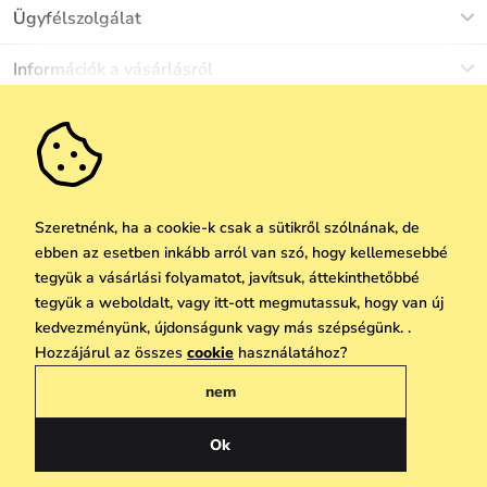
Ügyfélszolgálat
Munkanapokon Hé-Pé: 8-17h óráig
Információk a vásárlásról
info@vuch.hu
Kapcsolat
Egyéb információk
+36 1 808 9989
Gyakori kérdések
Rólunk
Ne maradj le semmiről!
Anyagok és karbantartás
Karrier
Szállítás és fizetés
Újdonságok
Kedvezmények
Akció
Ajándék utalványok
Szeretnénk, ha a cookie-k csak a sütikről szólnának, de
Visszaküldés és reklamáció
ebben az esetben inkább arról van szó, hogy kellemesebbé
Vállalatok számára
Feliratkozni
tegyük a vásárlási folyamatot, javítsuk, áttekinthetőbbé
We Care
tegyük a weboldalt, vagy itt-ott megmutassuk, hogy van új
A személyes adatok védelmének alapelvei
itt
Vuchlook
kedvezményünk, újdonságunk vagy más szépségünk. .
Copyright © 2026 Vuch s.r.o. Minden jog fenntartva. Technikailag biztosítja
Hozzájárul az összes
cookie
használatához?
Üzletek
Praha
Simplia.cz
nem
Általános üzleti feltételek
Adatvédelmi irányelvek
Ok
Magyar