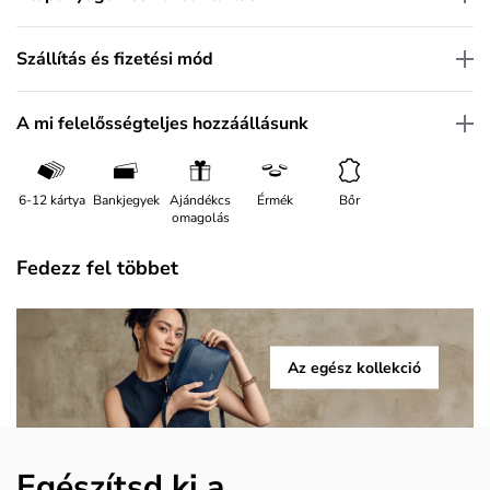
Szállítás és fizetési mód
A mi felelősségteljes hozzáállásunk
6-12 kártya
Bankjegyek
Ajándékcs
Érmék
Bőr
omagolás
Fedezz fel többet
Az egész kollekció
Egészítsd ki a