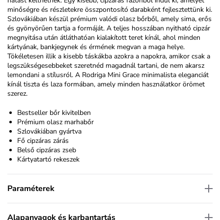
hatást kelthetnek. Egy kisebb, cipzáras fazonból indul ki, amelyet
minőségre és részletekre összpontosító darabként fejlesztettünk ki.
Szlovákiában készül prémium valódi olasz bőrből, amely sima, erős
és gyönyörűen tartja a formáját. A teljes hosszában nyitható cipzár
megnyitása után átláthatóan kialakított teret kínál, ahol minden
kártyának, bankjegynek és érmének megvan a maga helye.
Tökéletesen illik a kisebb táskákba azokra a napokra, amikor csak a
legszükségesebbeket szeretnéd magadnál tartani, de nem akarsz
lemondani a stílusról. A Rodriga Mini Grace minimalista eleganciát
kínál tiszta és laza formában, amely minden használatkor örömet
szerez.
Bestseller bőr kivitelben
Prémium olasz marhabőr
Szlovákiában gyártva
Fő cipzáras zárás
Belső cipzáras zseb
Kártyatartó rekeszek
Paraméterek
Alapanyagok és karbantartás