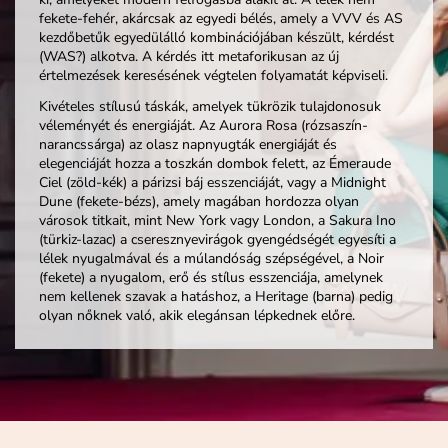
fekete-fehér, akárcsak az egyedi bélés, amely a VVV és AS
kezdőbetűk egyedülálló kombinációjában készült, kérdést
(WAS?) alkotva. A kérdés itt metaforikusan az új
értelmezések keresésének végtelen folyamatát képviseli.
Kivételes stílusú táskák, amelyek tükrözik tulajdonosuk
véleményét és energiáját. Az Aurora Rosa (rózsaszín-
narancssárga) az olasz napnyugták energiáját és
elegenciáját hozza a toszkán dombok felett, az Émeraude
Ciel (zöld-kék) a párizsi báj esszenciáját, vagy a Midnight
Dune (fekete-bézs), amely magában hordozza olyan
városok titkait, mint New York vagy London, a Sakura Ino
(türkiz-lazac) a cseresznyevirágok gyengédségét egyesíti a
lélek nyugalmával és a múlandóság szépségével, a Noir
(fekete) a nyugalom, erő és stílus esszenciája, amelynek
nem kellenek szavak a hatáshoz, a Heritage (barna) pedig
olyan nőknek való, akik elegánsan lépkednek előre.