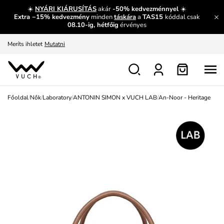
És mi az, amit máshol nem lehet megtudni?
Bővebben
☀️
NYÁRI KIÁRUSÍTÁS
akár
-50% kedvezménnyel
☀️
Extra −15% kedvezmény
minden
táskára
a
TAS15
kóddal csak
Fedezze fel velünk az újdonságokat.
Megtekintés
08.10-ig, hétfőig
érvényes
Meríts ihletet
Mutatni
Ingyenes csere és visszaküldés
Megtekintés
Főoldal
/
Nők
/
Laboratory
/
ANTONIN SIMON x VUCH LAB
/
An-Noor - Heritage