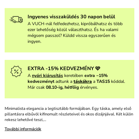
Ingyenes visszaküldés 30 napon belül
A VUCH-nál felfedezhetsz, kipróbálhatsz és több
ezer lehetőség közül választhatsz. És ha valami
mégsem passzol? Küldd vissza egyszerűen és
ingyen.
EXTRA -15% KEDVEZMÉNY 🩷
A
nyári kiárusítás
keretében
extra −15%
kedvezményt
adtunk a
táskákra
a
TAS15
kóddal.
Már csak
08.10-ig, hétfőig
érvényes.
Minimalista elegancia a legtisztább formájában. Egy táska, amely első
pillantásra elbűvöl kifinomult részleteivel és okos dizájnjával. Két külön
rekesz lehetővé teszi,…
További információk