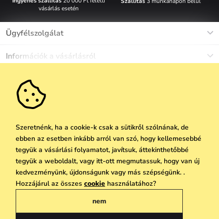
Ingyenes szállítás
20 000 Ft feletti
Szállítás
3 munkanapon belül
vásárlás esetén
Ügyfélszolgálat
Munkanapokon Hé-Pé: 8-17h óráig
Információk a vásárlásról
info@vuch.hu
Kapcsolat
Egyéb információk
+36 1 808 9989
Gyakori kérdések
Rólunk
Ne maradj le semmiről!
Anyagok és karbantartás
Karrier
Szállítás és fizetés
Újdonságok
Kedvezmények
Akció
Ajándék utalványok
Szeretnénk, ha a cookie-k csak a sütikről szólnának, de
Visszaküldés és reklamáció
ebben az esetben inkább arról van szó, hogy kellemesebbé
Vállalatok számára
Feliratkozni
tegyük a vásárlási folyamatot, javítsuk, áttekinthetőbbé
We Care
tegyük a weboldalt, vagy itt-ott megmutassuk, hogy van új
A személyes adatok védelmének alapelvei
itt
Vuchlook
kedvezményünk, újdonságunk vagy más szépségünk. .
Copyright © 2026 Vuch s.r.o. Minden jog fenntartva. Technikailag biztosítja
Hozzájárul az összes
cookie
használatához?
Üzletek
Praha
Simplia.cz
nem
Általános üzleti feltételek
Adatvédelmi irányelvek