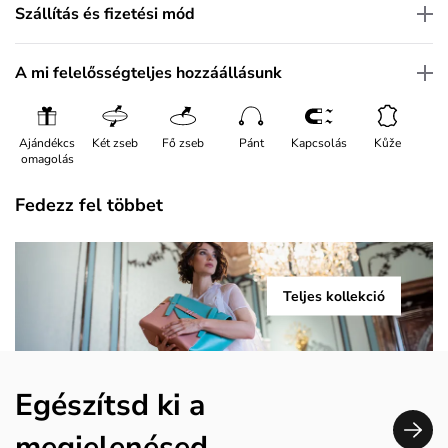
Szállítás és fizetési mód
A mi felelősségteljes hozzáállásunk
Ajándékcs
Két zseb
Fő zseb
Pánt
Kapcsolás
Kůže
omagolás
Fedezz fel többet
Teljes kollekció
Egészítsd ki a
megjelenésed