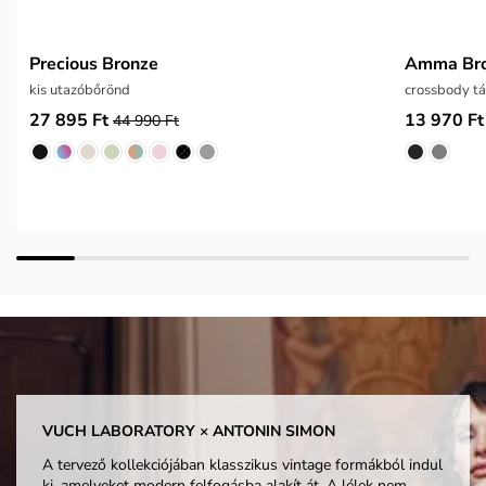
Precious Bronze
Amma Br
kis utazóbőrönd
crossbody tá
27 895 Ft
13 970 Ft
44 990 Ft
VUCH LABORATORY × ANTONIN SIMON
A tervező kollekciójában klasszikus vintage formákból indul
ki, amelyeket modern felfogásba alakít át. A lélek nem