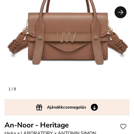
1
/ 8
Ajándékcsomagolás
An-Noor - Heritage
táska a LABORATORY x ANTONIN SIMON