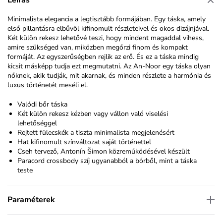
Minimalista elegancia a legtisztább formájában. Egy táska, amely
első pillantásra elbűvöl kifinomult részleteivel és okos dizájnjával.
Két külön rekesz lehetővé teszi, hogy mindent magaddal vihess,
amire szükséged van, miközben megőrzi finom és kompakt
formáját. Az egyszerűségben rejlik az erő. És ez a táska mindig
kicsit másképp tudja ezt megmutatni. Az An-
Noor
egy táska olyan
nőknek, akik tudják, mit akarnak, és minden részlete a harmónia és
luxus történetét meséli el.
Valódi bőr táska
Két külön rekesz kézben vagy vállon való viselési
lehetőséggel
Rejtett fülecskék a tiszta minimalista megjelenésért
Hat kifinomult színváltozat saját történettel
Cseh tervező,
Antonín Šimon
közreműködésével készült
Paracord crossbody szíj ugyanabból a bőrből, mint a táska
teste
Paraméterek