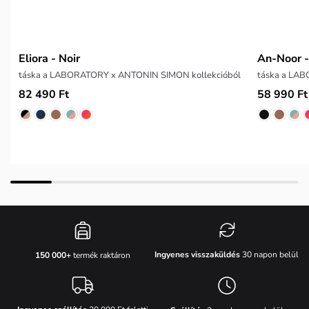
Eliora - Noir
An-Noor -
táska a LABORATORY x ANTONIN SIMON kollekcióból
táska a LA
82 490 Ft
58 990 Ft
Ingyenes visszaküldés
30 napon belül
150 000+
termék raktáron