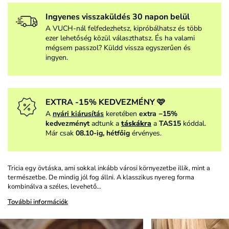
Ingyenes visszaküldés 30 napon belül
A VUCH-nál felfedezhetsz, kipróbálhatsz és több
ezer lehetőség közül választhatsz. És ha valami
mégsem passzol? Küldd vissza egyszerűen és
ingyen.
EXTRA -15% KEDVEZMÉNY 🩷
A
nyári kiárusítás
keretében
extra −15%
kedvezményt
adtunk a
táskákra
a
TAS15
kóddal.
Már csak
08.10-ig, hétfőig
érvényes.
Tricia egy övtáska, ami sokkal inkább városi környezetbe illik, mint a
természetbe. De mindig jól fog állni. A klasszikus nyereg forma
kombinálva a széles, levehető…
További információk