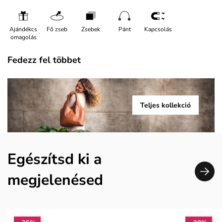
Ajándékcs
Fő zseb
Zsebek
Pánt
Kapcsolás
omagolás
Fedezz fel többet
Teljes kollekció
Egészítsd ki a
megjelenésed