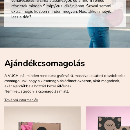
vonalvezetés, a sima alapanyagok és a finom fémes
részletek minden SimlpyVusi dizájnjában. Szóval semmi
extra, mégis közben minden megvan. Nos, akkor melyik
lesz a tiéd?
Ajándékcsomagolás
A VUCH-nál minden rendelést gyönyörű, masnival ellátott díszdobozba
csomagolunk, hogy a kicsomagolás örömet okozzon, akár magadnak,
akár ajándékba a hozzád közel állóknak.
Nem kell aggódni a csomagolás miatt.
További információk