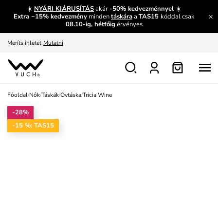
Fedezze fel velünk az újdonságokat.
Megtekintés
☀️
NYÁRI KIÁRUSÍTÁS
akár
-50% kedvezménnyel
☀️
Extra −15% kedvezmény
minden
táskára
a
TAS15
kóddal csak
Meríts ihletet
Mutatni
08.10-ig, hétfőig
érvényes
Ingyenes csere és visszaküldés
Megtekintés
Főoldal
/
Nők
/
Táskák
/
Övtáska
/
Tricia Wine
-28%
-15 %: TAS15