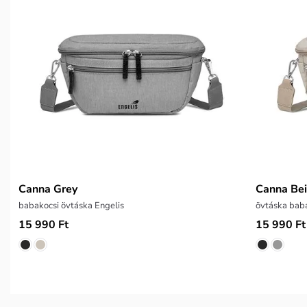
Canna Grey
Canna Be
babakocsi övtáska Engelis
övtáska baba
15 990 Ft
15 990 Ft