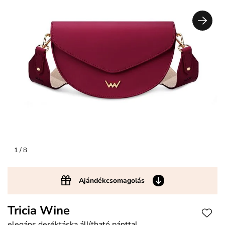
1
/ 8
Ajándékcsomagolás
Tricia Wine
elegáns deréktáska állítható pánttal