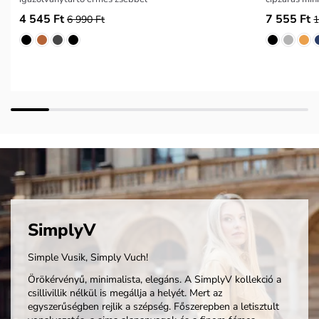
4 545 Ft
7 555 Ft
6 990 Ft
1
SimplyV
Simple Vusik, Simply Vuch!
Örökérvényű, minimalista, elegáns. A SimplyV kollekció a
csillivillik nélkül is megállja a helyét. Mert az
egyszerűségben rejlik a szépség. Főszerepben a letisztult