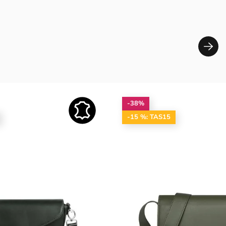
-38%
-15 %: TAS15