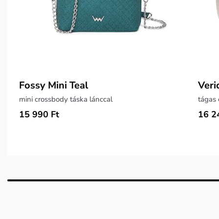
Fossy Mini Teal
Veri
mini crossbody táska lánccal
tágas 
15 990 Ft
16 2