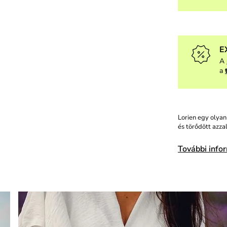
E
A
a
Lorien egy olya
és törődött azzal
További info