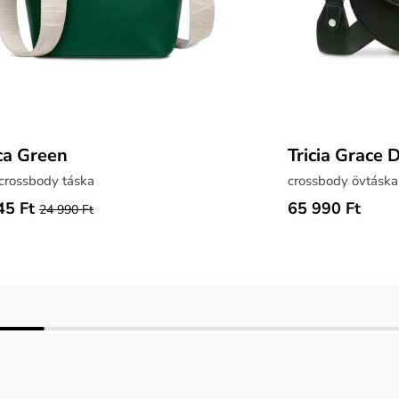
ca Green
Tricia Grace 
crossbody táska
crossbody övtáska
45 Ft
65 990 Ft
24 990 Ft