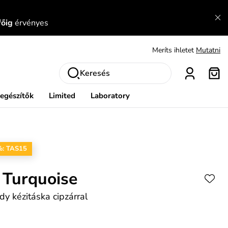
Fedezze fel velünk az újdonságokat.
Megtekintés
főig
érvényes
Meríts ihletet
Mutatni
Ingyenes csere és visszaküldés
Megtekintés
Keresés
iegészítők
Limited
Laboratory
%: TAS15
 Turquoise
dy kézitáska cipzárral