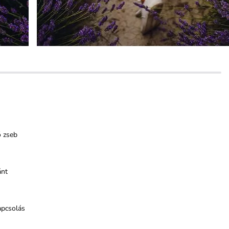
ő zseb
ánt
apcsolás