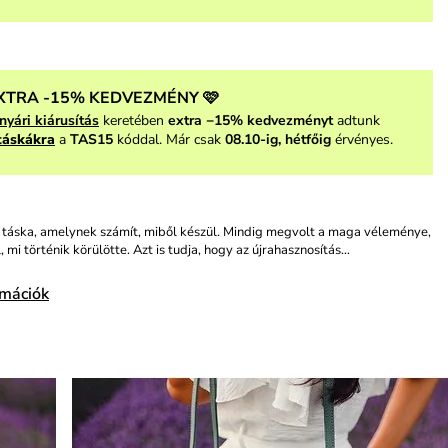
XTRA -15% KEDVEZMÉNY 🩷
nyári kiárusítás
keretében
extra −15% kedvezményt
adtunk
táskákra
a
TAS15
kóddal. Már csak
08.10-ig, hétfőig
érvényes.
n táska, amelynek számít, miből készül. Mindig megvolt a maga véleménye,
, mi történik körülötte. Azt is tudja, hogy az újrahasznosítás…
rmációk