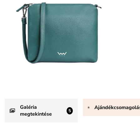
Galéria
Ajándékcsomagolá
5
megtekintése