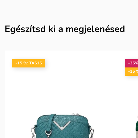
Egészítsd ki a megjelenésed
-15 %: TAS15
-35
-15 