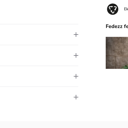
E
Fedezz f