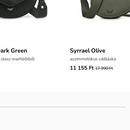
Dark Green
Syrrael Olive
 olasz marhbőrből
aszimmetrikus válltáska
11 155 Ft
17 990 Ft