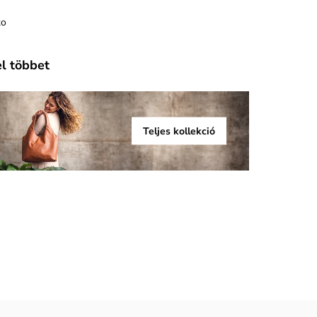
ko
el többet
Teljes kollekció