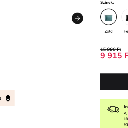
Színek:
Zöld
Fe
15 990 Ft
9 915 
s
I
A 
kö
eg