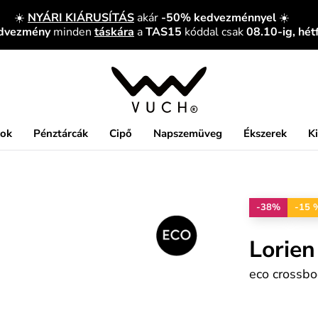
☀️
NYÁRI KIÁRUSÍTÁS
akár
-50% kedvezménnyel
☀️
edvezmény
minden
táskára
a
TAS15
kóddal csak
08.10-ig, hét
kok
Pénztárcák
Cipő
Napszemüveg
Ékszerek
K
-38%
-15 
Lorien
eco crossbo