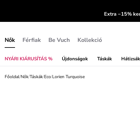
Extra −15% k
Nők
Férfiak
Be Vuch
Kollekció
NYÁRI KIÁRUSÍTÁS %
Újdonságok
Táskák
Hátizsá
Főoldal
/
Nők
/
Táskák
/
Eco
/
Lorien Turquoise