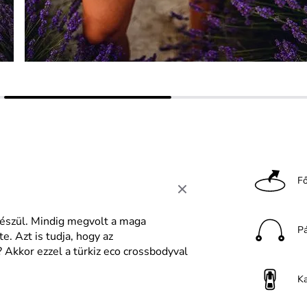
F
készül. Mindig megvolt a maga
P
e. Azt is tudja, hogy az
? Akkor ezzel a türkiz eco crossbodyval
K