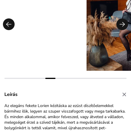
Leírás
Az elegáns fekete Lorien kézitáska az ezüst díszítőelemekkel
bármihez illik, legyen az szuper visszafogott vagy mega tarkabarka.
És minden alkalommal, amikor felveszed, vagy átveted a válladon,
melegséget érzel a szíved tájékán, mert a megvásárlásával a
bolygónkért is tettél valamit, mivel újrahasznosított pet-