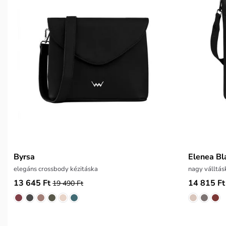
Byrsa
Elenea Bl
elegáns crossbody kézitáska
nagy válltás
13 645 Ft
14 815 Ft
19 490 Ft