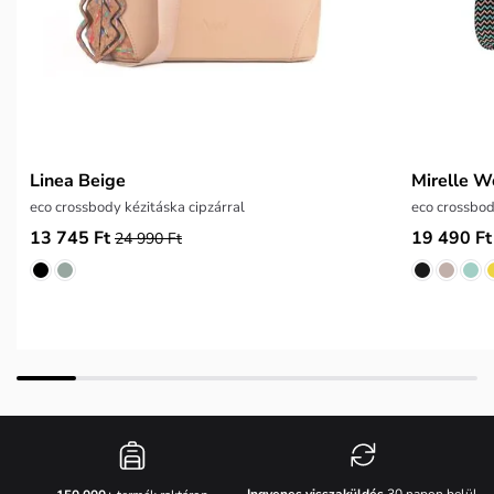
Linea Beige
Mirelle W
eco crossbody kézitáska cipzárral
eco crossbod
13 745 Ft
19 490 Ft
24 990 Ft
Ingyenes visszaküldés
30 napon belül