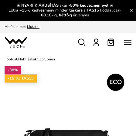
És mi az, amit máshol nem lehet megtudni?
Bővebben
☀️
NYÁRI KIÁRUSÍTÁS
akár
-50% kedvezménnyel
☀️
Extra −15% kedvezmény
minden
táskára
a
TAS15
kóddal csak
Fedezze fel velünk az újdonságokat.
Megtekintés
08.10-ig, hétfőig
érvényes
Meríts ihletet
Mutatni
Ingyenes csere és visszaküldés
Megtekintés
Főoldal
/
Nők
/
Táskák
/
Eco
/
Lorien
-38%
-15 %: TAS15