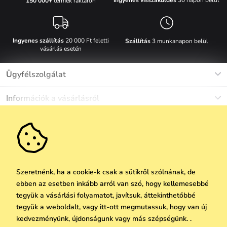
150 000+
termék raktáron
Ingyenes szállítás
20 000 Ft feletti
Szállítás
3 munkanapon belül
vásárlás esetén
Ügyfélszolgálat
Munkanapokon Hé-Pé: 8-17h óráig
Információk a vásárlásról
info@vuch.hu
Kapcsolat
Egyéb információk
+36 1 808 9989
Gyakori kérdések
Rólunk
Ne maradj le semmiről!
Anyagok és karbantartás
Karrier
Szállítás és fizetés
Újdonságok
Kedvezmények
Akció
Ajándék utalványok
Szeretnénk, ha a cookie-k csak a sütikről szólnának, de
Visszaküldés és reklamáció
ebben az esetben inkább arról van szó, hogy kellemesebbé
Vállalatok számára
Feliratkozni
tegyük a vásárlási folyamatot, javítsuk, áttekinthetőbbé
We Care
tegyük a weboldalt, vagy itt-ott megmutassuk, hogy van új
A személyes adatok védelmének alapelvei
itt
Vuchlook
kedvezményünk, újdonságunk vagy más szépségünk. .
Copyright © 2026 Vuch s.r.o. Minden jog fenntartva. Technikailag biztosítja