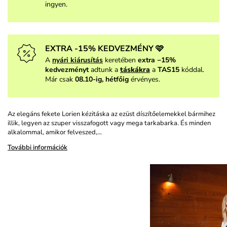
ingyen.
EXTRA -15% KEDVEZMÉNY 🩷
A
nyári kiárusítás
keretében
extra −15%
kedvezményt
adtunk a
táskákra
a
TAS15
kóddal.
Már csak
08.10-ig, hétfőig
érvényes.
Az elegáns fekete Lorien kézitáska az ezüst díszítőelemekkel bármihez
illik, legyen az szuper visszafogott vagy mega tarkabarka. És minden
alkalommal, amikor felveszed,…
További információk