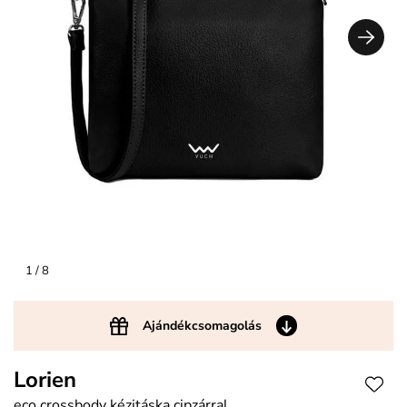
1
/ 8
Ajándékcsomagolás
Lorien
eco crossbody kézitáska cipzárral