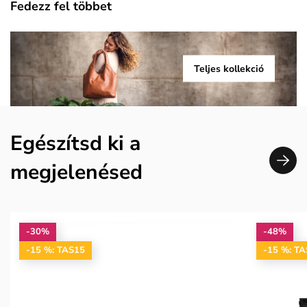
Fedezz fel többet
Teljes kollekció
Egészítsd ki a
megjelenésed
-30%
-48%
-15 %: TAS15
-15 %: T