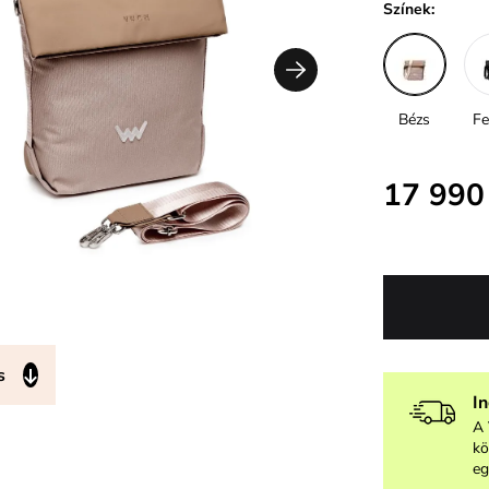
Színek:
Bézs
Fe
17 990
s
I
A 
kö
eg