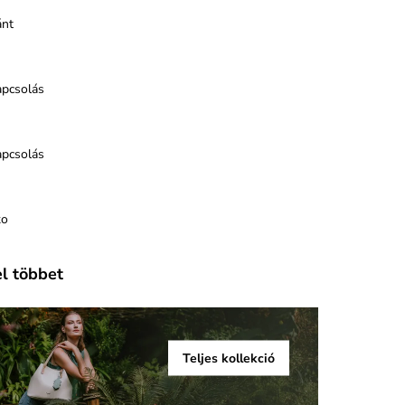
ánt
apcsolás
apcsolás
ko
el többet
Teljes kollekció