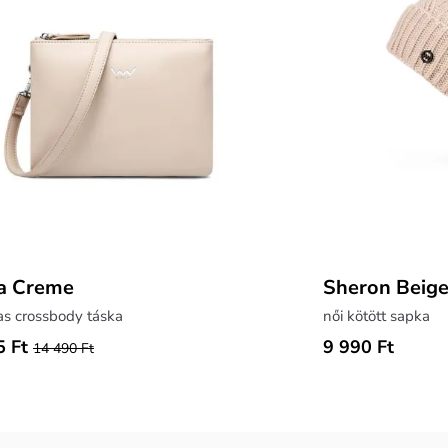
a Creme
Sheron Beig
as crossbody táska
női kötött sapka
5 Ft
9 990 Ft
14 490 Ft