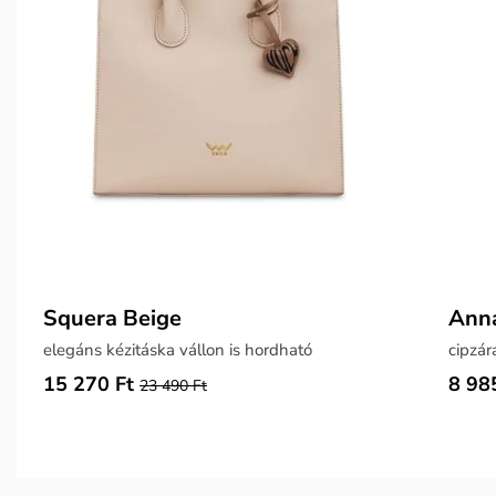
Squera Beige
Ann
elegáns kézitáska vállon is hordható
cipzár
15 270 Ft
8 98
23 490 Ft