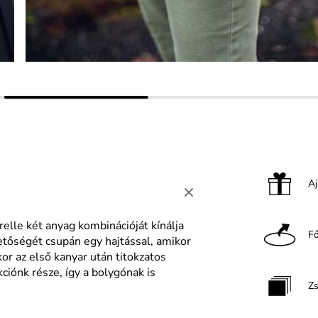
A
relle két anyag kombinációját kínálja
F
tőségét csupán egy hajtással, amikor
r az első kanyar után titokzatos
ciónk része, így a bolygónak is
Z