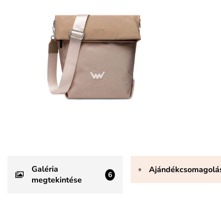
Galéria
Ajándékcsomagolá
6
megtekintése