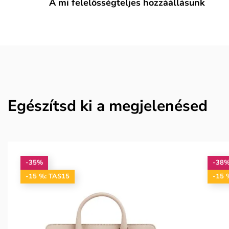
A mi felelősségteljes hozzáállásunk
Egészítsd ki a megjelenésed
-35%
-38
-15 %: TAS15
-15 