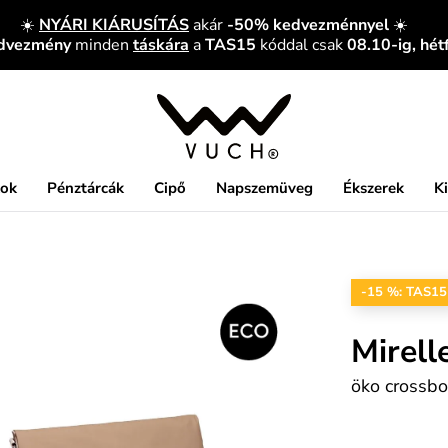
☀️
NYÁRI KIÁRUSÍTÁS
akár
-50% kedvezménnyel
☀️
edvezmény
minden
táskára
a
TAS15
kóddal csak
08.10-ig, hét
kok
Pénztárcák
Cipő
Napszemüveg
Ékszerek
K
-15 %: TAS15
Mirell
öko crossbo