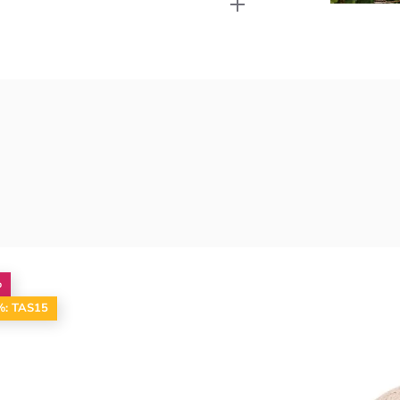
%
%: TAS15