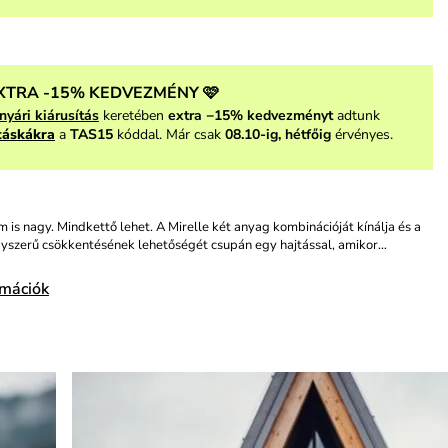
XTRA -15% KEDVEZMÉNY 🩷
nyári kiárusítás
keretében
extra −15% kedvezményt
adtunk
táskákra
a
TAS15
kóddal. Már csak
08.10-ig, hétfőig
érvényes.
m is nagy. Mindkettő lehet. A Mirelle két anyag kombinációját kínálja és a
gyszerű csökkentésének lehetőségét csupán egy hajtással, amikor…
rmációk