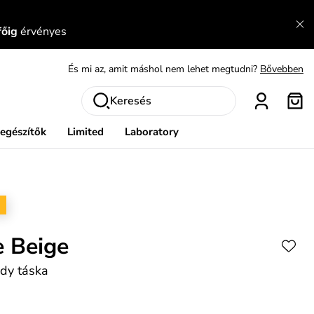
főig
érvényes
És mi az, amit máshol nem lehet megtudni?
Bővebben
Fedezze fel velünk az újdonságokat.
Megtekintés
Meríts ihletet
Mutatni
Keresés
Ingyenes csere és visszaküldés
Megtekintés
iegészítők
Limited
Laboratory
e Beige
dy táska