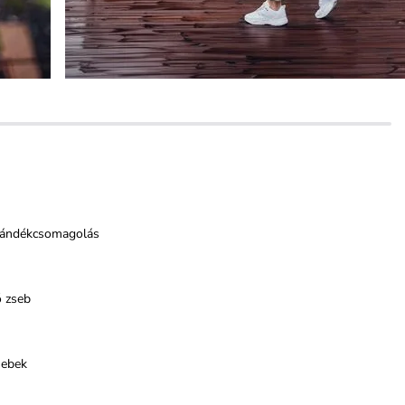
jándékcsomagolás
ő zseb
sebek