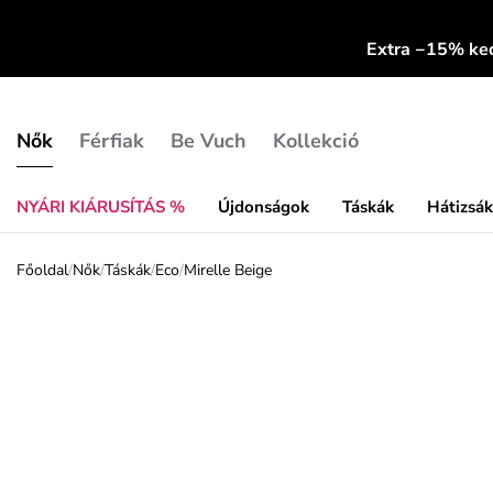
Extra −15% k
Nők
Férfiak
Be Vuch
Kollekció
NYÁRI KIÁRUSÍTÁS %
Újdonságok
Táskák
Hátizsá
Főoldal
/
Nők
/
Táskák
/
Eco
/
Mirelle Beige