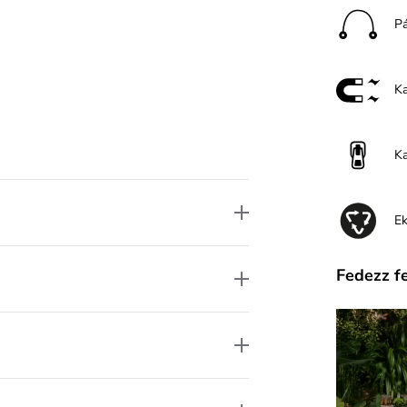
P
K
K
E
Fedezz f