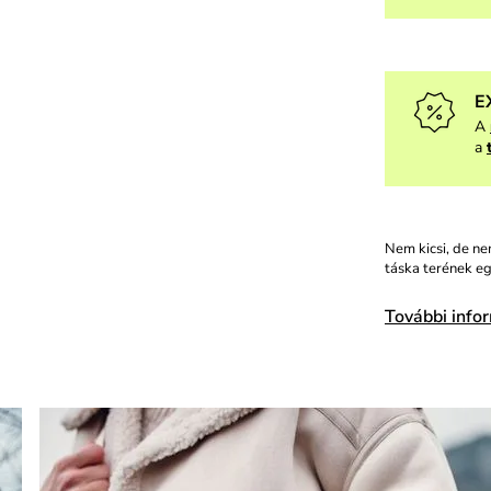
E
A
a
Nem kicsi, de ne
táska terének e
További info