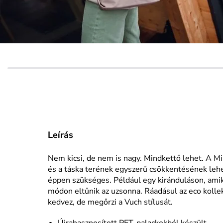
Leírás
Nem kicsi, de nem is nagy. Mindkettő lehet. A Mi
és a táska terének egyszerű csökkentésének lehe
éppen szükséges. Például egy kiránduláson, amiko
módon eltűnik az uzsonna. Ráadásul az eco kollek
kedvez, de megőrzi a Vuch stílusát.
Újrahasznosított PET-palackokból készült