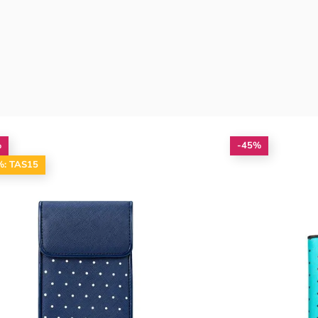
%
-45%
%: TAS15