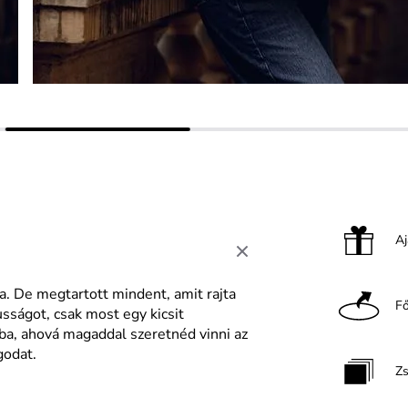
A
. De megtartott mindent, amit rajta
F
usságot, csak most egy kicsit
ba, ahová magaddal szeretnéd vinni az
godat.
Z