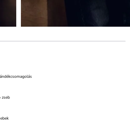
jándékcsomagolás
ő zseb
sebek