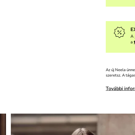
E
A
a
Az új Neela ünne
szeretsz. A tága
További info