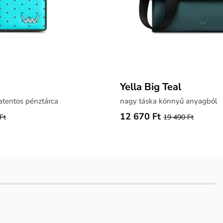
Yella Big Teal
atentos pénztárca
nagy táska könnyű anyagból
12 670 Ft
Ft
19 490 Ft