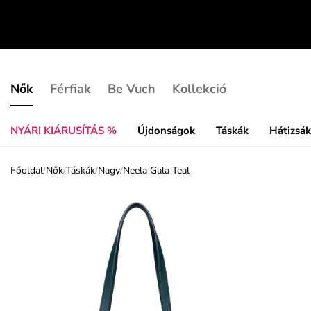
Nők
Férfiak
Be Vuch
Kollekció
NYÁRI KIÁRUSÍTÁS %
Újdonságok
Táskák
Hátizsá
Főoldal
/
Nők
/
Táskák
/
Nagy
/
Neela Gala Teal