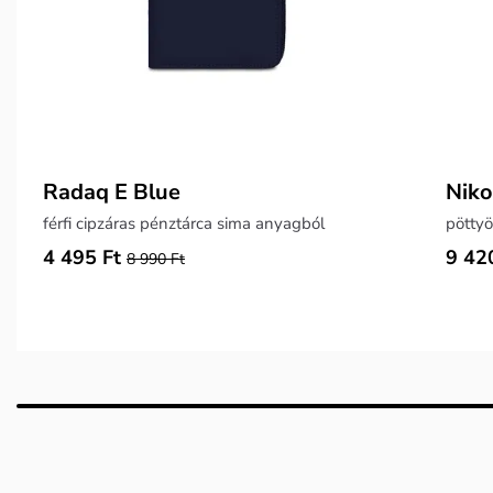
Radaq E Blue
Niko
férfi cipzáras pénztárca sima anyagból
pöttyö
4 495 Ft
9 42
8 990 Ft