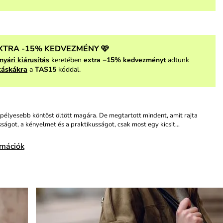
XTRA -15% KEDVEZMÉNY 🩷
nyári kiárusítás
keretében
extra −15% kedvezményt
adtunk
táskákra
a
TAS15
kóddal.
pélyesebb köntöst öltött magára. De megtartott mindent, amit rajta
sságot, a kényelmet és a praktikusságot, csak most egy kicsit…
rmációk