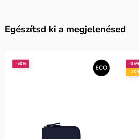
Egészítsd ki a megjelenésed
-50%
-35
-15 