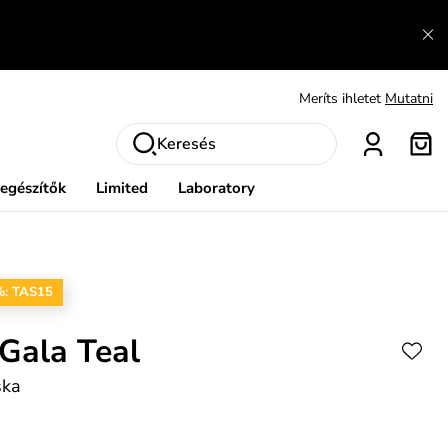
Fedezze fel velünk az újdonságokat.
Megtekintés
Meríts ihletet
Mutatni
Ingyenes csere és visszaküldés
Megtekintés
Keresés
iegészítők
Limited
Laboratory
%: TAS15
Gala Teal
ska