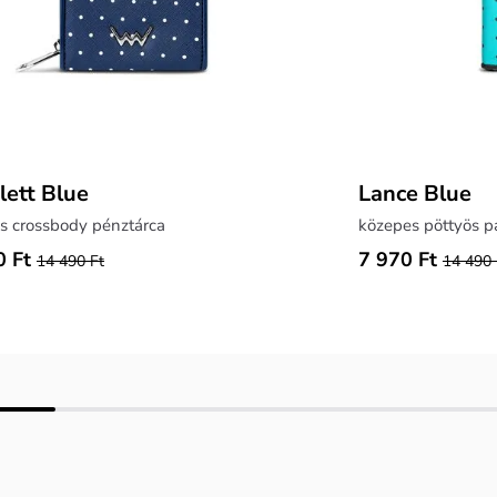
lett Blue
Lance Blue
s crossbody pénztárca
közepes pöttyös p
0 Ft
7 970 Ft
14 490 Ft
14 490 