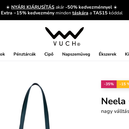
☀️
NYÁRI KIÁRUSÍTÁS
akár
-50% kedvezménnyel
☀️
Extra −15% kedvezmény
minden
táskára
a
TAS15
kóddal
kok
Pénztárcák
Cipő
Napszemüveg
Ékszerek
K
-35%
-15 
Neela 
nagy válltá