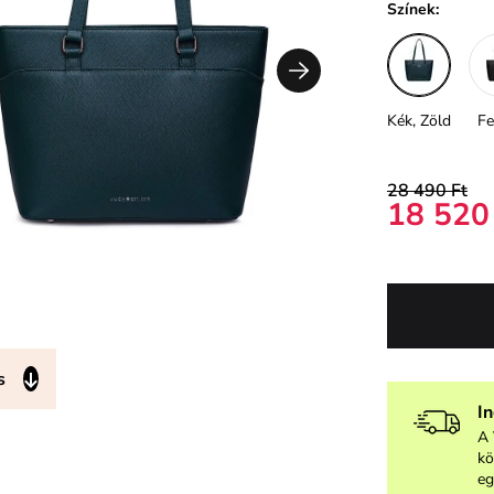
Színek:
Kék, Zöld
Fe
28 490 Ft
18 520
s
I
A 
kö
eg