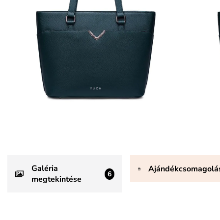
Galéria
Ajándékcsomagolá
6
megtekintése