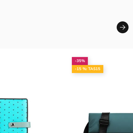
-35%
-15 %: TAS15