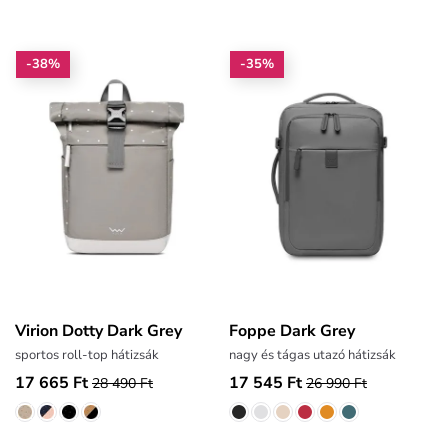
-38%
-35%
Virion Dotty Dark Grey
Foppe Dark Grey
sportos roll-top hátizsák
nagy és tágas utazó hátizsák
17 665 Ft
17 545 Ft
28 490 Ft
26 990 Ft