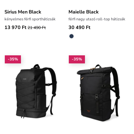
Sirius Men Black
Maielle Black
kényelmes férfi sporthátizsák
férfi nagy utazó roll-top hátizsák
13 970 Ft
30 490 Ft
21 490 Ft
-35%
-35%