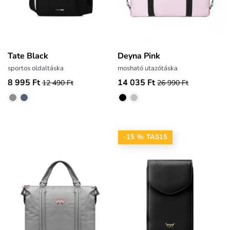
Tate Black
Deyna Pink
sportos oldaltáska
mosható utazótáska
8 995 Ft
14 035 Ft
12 490 Ft
26 990 Ft
-15 %: TAS15