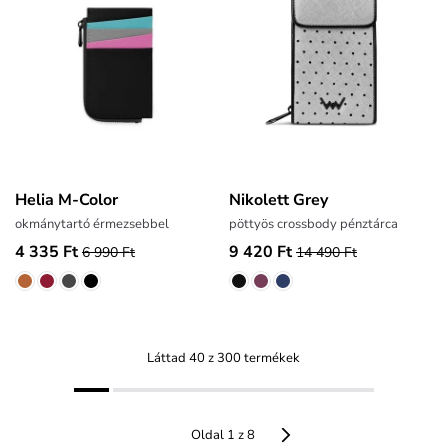
Helia M-Color
Nikolett Grey
okmánytartó érmezsebbel
pöttyös crossbody pénztárca
4 335 Ft
9 420 Ft
6 990 Ft
14 490 Ft
Láttad 40 z 300 termékek
Oldal 1 z 8