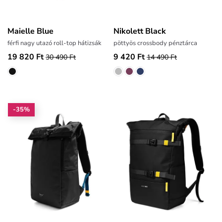
Maielle Blue
Nikolett Black
férfi nagy utazó roll-top hátizsák
pöttyös crossbody pénztárca
19 820 Ft
9 420 Ft
30 490 Ft
14 490 Ft
-35%