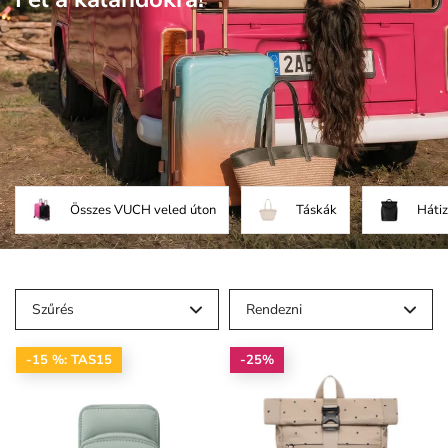
Összes VUCH veled úton
Táskák
Háti
Szűrés
Rendezni
-15 %: TAS15
-25%