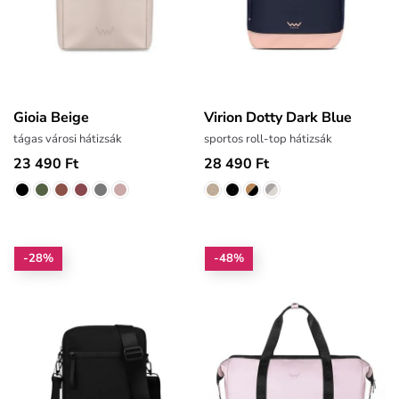
Gioia Beige
Virion Dotty Dark Blue
tágas városi hátizsák
sportos roll-top hátizsák
23 490 Ft
28 490 Ft
-28%
-48%