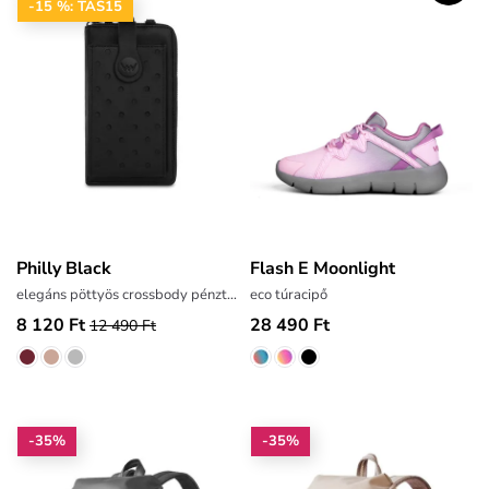
-15 %: TAS15
Philly Black
Flash E Moonlight
elegáns pöttyös crossbody pénztárca
eco túracipő
8 120 Ft
28 490 Ft
12 490 Ft
-35%
-35%