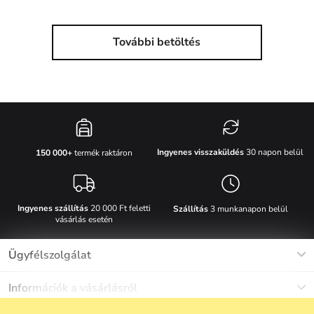
További betöltés
Ingyenes visszaküldés
30 napon belül
150 000+
termék raktáron
Ingyenes szállítás
20 000 Ft feletti
Szállítás
3 munkanapon belül
vásárlás esetén
Ügyfélszolgálat
Munkanapokon Hé-Pé: 8-17h óráig
Információk a vásárlásról
info@vuch.hu
Kapcsolat