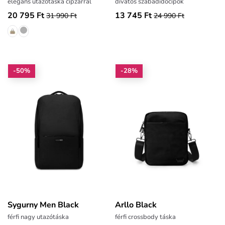
elegáns utazótáska cipzárral
divatos szabadidőcipők
20 795 Ft
13 745 Ft
31 990 Ft
24 990 Ft
-50%
-28%
Sygurny Men Black
Arllo Black
férfi nagy utazótáska
férfi crossbody táska