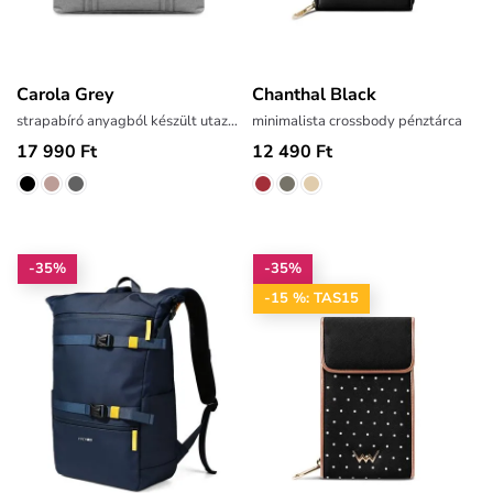
Carola Grey
Chanthal Black
strapabíró anyagból készült utazótáska
minimalista crossbody pénztárca
17 990 Ft
12 490 Ft
-35%
-35%
-15 %: TAS15