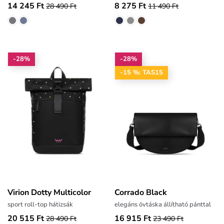
14 245 Ft
8 275 Ft
28 490 Ft
11 490 Ft
-28%
-28%
-15 %: TAS15
Virion Dotty Multicolor
Corrado Black
sport roll-top hátizsák
elegáns övtáska állítható pánttal
20 515 Ft
16 915 Ft
28 490 Ft
23 490 Ft