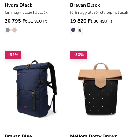
Hydra Black
Brayan Black
férfi nagy utazó hátizsák
férfi nagy utazó roll-top hátizsák
20 795 Ft
19 820 Ft
31 990 Ft
30 490 Ft
-35%
-30%
Brayan Blue
Mellora Dotty Brown