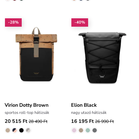
-28%
-40%
Virion Dotty Brown
Elion Black
sportos roll-top hátizsák
nagy utazó hátizsák
20 515 Ft
16 195 Ft
28 490 Ft
26 990 Ft