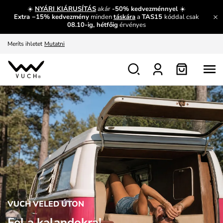
Fedezze fel velünk az újdonságokat.
Megtekintés
☀️
NYÁRI KIÁRUSÍTÁS
akár
-50% kedvezménnyel
☀️
Extra −15% kedvezmény
minden
táskára
a
TAS15
kóddal csak
Meríts ihletet
Mutatni
08.10-ig, hétfőig
érvényes
Ingyenes csere és visszaküldés
Megtekintés
VUCH VELED ÚTON
Fel a kalandokra!