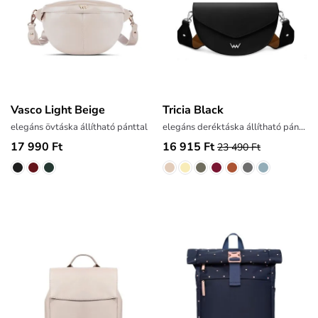
Vasco Light Beige
Tricia Black
elegáns övtáska állítható pánttal
elegáns deréktáska állítható pánttal
17 990 Ft
16 915 Ft
23 490 Ft