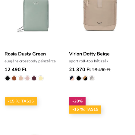
Rosia Dusty Green
Virion Dotty Beige
elegáns crossbody pénztárca
sport roll-top hátizsák
12 490 Ft
21 370 Ft
28 490 Ft
-15 %: TAS15
-28%
-15 %: TAS15