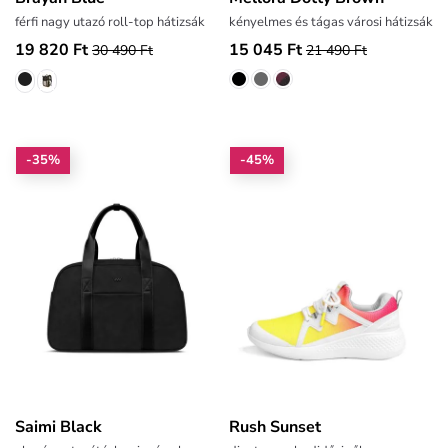
férfi nagy utazó roll-top hátizsák
kényelmes és tágas városi hátizsák
19 820 Ft
15 045 Ft
30 490 Ft
21 490 Ft
-35%
-45%
Saimi Black
Rush Sunset