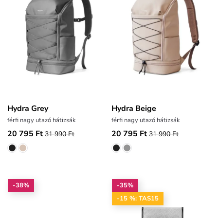
Hydra Grey
Hydra Beige
férfi nagy utazó hátizsák
férfi nagy utazó hátizsák
20 795 Ft
20 795 Ft
31 990 Ft
31 990 Ft
-38%
-35%
-15 %: TAS15