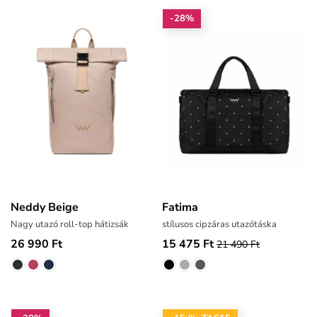
-28%
Neddy Beige
Fatima
Nagy utazó roll-top hátizsák
stílusos cipzáras utazótáska
26 990 Ft
15 475 Ft
21 490 Ft