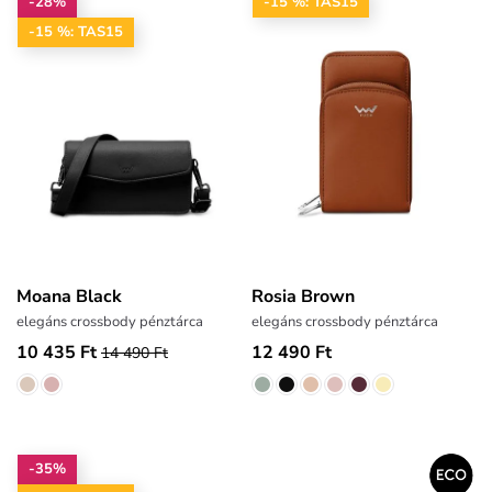
-28%
-15 %: TAS15
-15 %: TAS15
Moana Black
Rosia Brown
elegáns crossbody pénztárca
elegáns crossbody pénztárca
10 435 Ft
12 490 Ft
14 490 Ft
-35%