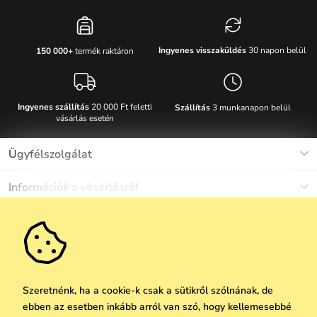
Ingyenes visszaküldés
30 napon belül
150 000+
termék raktáron
Ingyenes szállítás
20 000 Ft feletti
Szállítás
3 munkanapon belül
vásárlás esetén
Ügyfélszolgálat
Munkanapokon Hé-Pé: 8-17h óráig
Információk a vásárlásról
info@vuch.hu
Kapcsolat
Egyéb információk
+36 1 808 9989
Gyakori kérdések
Rólunk
Ne maradj le semmiről!
Anyagok és karbantartás
Karrier
Szállítás és fizetés
Újdonságok
Kedvezmények
Akció
Ajándék utalványok
Szeretnénk, ha a cookie-k csak a sütikről szólnának, de
Visszaküldés és reklamáció
ebben az esetben inkább arról van szó, hogy kellemesebbé
Vállalatok számára
Feliratkozni