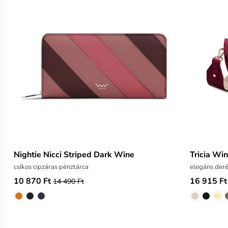
Nightie Nicci Striped Dark Wine
Tricia Wi
csíkos cipzáras pénztárca
elegáns deré
10 870 Ft
16 915 Ft
14 490 Ft