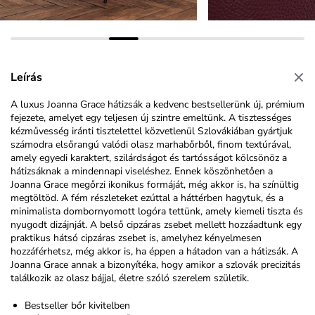
Leírás
A luxus Joanna Grace hátizsák a kedvenc bestsellerünk új, prémium
fejezete, amelyet egy teljesen új szintre emeltünk. A tisztességes
kézművesség iránti tisztelettel közvetlenül Szlovákiában gyártjuk
számodra elsőrangú valódi olasz marhabőrből, finom textúrával,
amely egyedi karaktert, szilárdságot és tartósságot kölcsönöz a
hátizsáknak a mindennapi viseléshez. Ennek köszönhetően a
Joanna Grace megőrzi ikonikus formáját, még akkor is, ha színültig
megtöltöd. A fém részleteket ezúttal a háttérben hagytuk, és a
minimalista dombornyomott logóra tettünk, amely kiemeli tiszta és
nyugodt dizájnját. A belső cipzáras zsebet mellett hozzáadtunk egy
praktikus hátsó cipzáras zsebet is, amelyhez kényelmesen
hozzáférhetsz, még akkor is, ha éppen a hátadon van a hátizsák. A
Joanna Grace annak a bizonyítéka, hogy amikor a szlovák precizitás
találkozik az olasz bájjal, életre szóló szerelem születik.
Bestseller bőr kivitelben