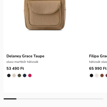
Delaney Grace Taupe
Filipa Gra
olasz marhbőr hátizsák
hátizsák ola
53 490 Ft
65 990 Ft