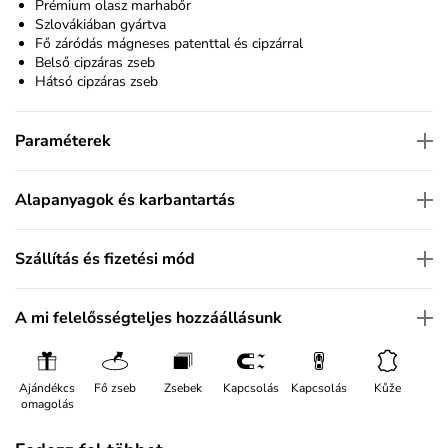
Prémium olasz marhabőr
Szlovákiában gyártva
Fő záródás mágneses patenttal és cipzárral
Belső cipzáras zseb
Hátsó cipzáras zseb
Paraméterek
Alapanyagok és karbantartás
Szállítás és fizetési mód
A mi felelősségteljes hozzáállásunk
Ajándékcs
Fő zseb
Zsebek
Kapcsolás
Kapcsolás
Kůže
omagolás