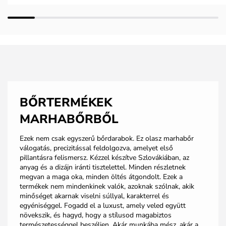
BŐRTERMÉKEK
MARHABŐRBŐL
Ezek nem csak egyszerű bőrdarabok. Ez olasz marhabőr
válogatás, precizitással feldolgozva, amelyet első
pillantásra felismersz. Kézzel készítve Szlovákiában, az
anyag és a dizájn iránti tisztelettel. Minden részletnek
megvan a maga oka, minden öltés átgondolt. Ezek a
termékek nem mindenkinek valók, azoknak szólnak, akik
minőséget akarnak viselni súllyal, karakterrel és
egyéniséggel. Fogadd el a luxust, amely veled együtt
növekszik, és hagyd, hogy a stílusod magabiztos
természetességgel beszéljen. Akár munkába mész, akár a