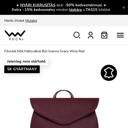
☀️
NYÁRI KIÁRUSÍTÁS
akár
-50% kedvezménnye
l ☀️
Fedezze fel velünk az újdonságokat.
Megtekintés
Extra −15% kedvezmény
minden
táskára
a
TAS15
kóddal
Meríts ihletet
Mutatni
Ingyenes csere és visszaküldés
Megtekintés
Főoldal
/
Nők
/
Hátizsákok
/
Bör
/
Joanna Grace Wine Red
Jelenleg nem elérhető
SK GYÁRTMÁNY