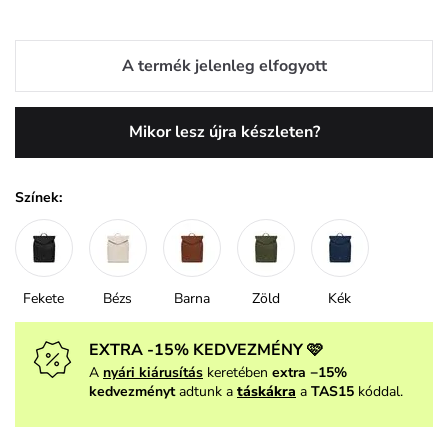
A termék jelenleg elfogyott
Mikor lesz újra készleten?
Színek:
Fekete
Bézs
Barna
Zöld
Kék
EXTRA -15% KEDVEZMÉNY 🩷
A
nyári kiárusítás
keretében
extra −15%
kedvezményt
adtunk a
táskákra
a
TAS15
kóddal.