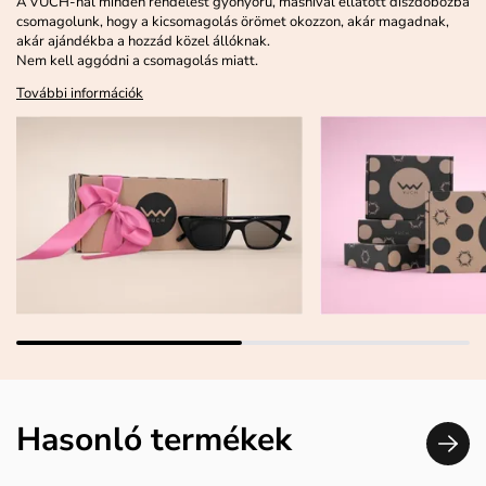
A VUCH-nál minden rendelést gyönyörű, masnival ellátott díszdobozba
csomagolunk, hogy a kicsomagolás örömet okozzon, akár magadnak,
akár ajándékba a hozzád közel állóknak.
Nem kell aggódni a csomagolás miatt.
További információk
Hasonló termékek