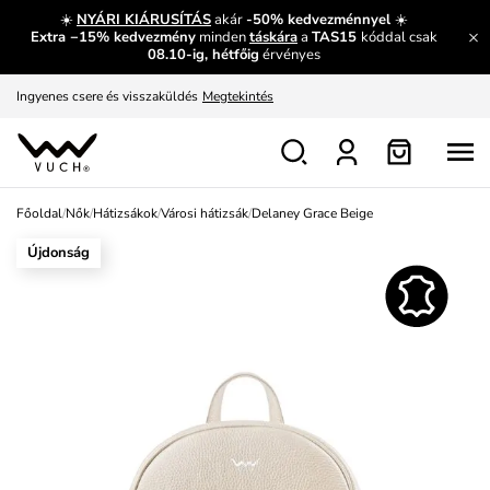
Fedezze fel velünk az újdonságokat.
Megtekintés
☀️
NYÁRI KIÁRUSÍTÁS
akár
-50% kedvezménnyel
☀️
Extra −15% kedvezmény
minden
táskára
a
TAS15
kóddal csak
Meríts ihletet
Mutatni
08.10-ig, hétfőig
érvényes
Ingyenes csere és visszaküldés
Megtekintés
Főoldal
/
Nők
/
Hátizsákok
/
Városi hátizsák
/
Delaney Grace Beige
Újdonság