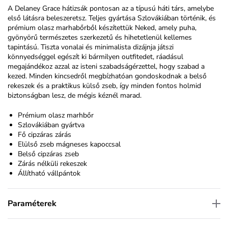
A Delaney Grace hátizsák pontosan az a típusú háti társ, amelybe
első látásra beleszeretsz. Teljes gyártása Szlovákiában történik, és
prémium olasz marhabőrből készítettük Neked, amely puha,
gyönyörű természetes szerkezetű és hihetetlenül kellemes
tapintású. Tiszta vonalai és minimalista dizájnja játszi
könnyedséggel egészít ki bármilyen outfitedet, ráadásul
megajándékoz azzal az isteni szabadságérzettel, hogy szabad a
kezed. Minden kincsedről megbízhatóan gondoskodnak a belső
rekeszek és a praktikus külső zseb, így minden fontos holmid
biztonságban lesz, de mégis kéznél marad.
Prémium olasz marhbőr
Szlovákiában gyártva
Fő cipzáras zárás
Elülső zseb mágneses kapoccsal
Belső cipzáras zseb
Zárás nélküli rekeszek
Állítható vállpántok
Paraméterek