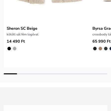
Sheron SC Beige
Byrsa Gra
kötött sál fém logóval
crossbody t
14 490 Ft
65 990 Ft