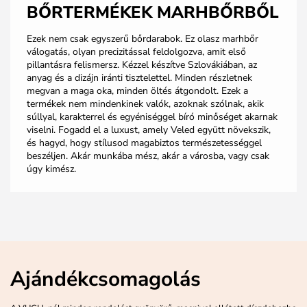
BŐRTERMÉKEK MARHBŐRBŐL
Ezek nem csak egyszerű bőrdarabok. Ez olasz marhbőr
válogatás, olyan precizitással feldolgozva, amit első
pillantásra felismersz. Kézzel készítve Szlovákiában, az
anyag és a dizájn iránti tisztelettel. Minden részletnek
megvan a maga oka, minden öltés átgondolt. Ezek a
termékek nem mindenkinek valók, azoknak szólnak, akik
súllyal, karakterrel és egyéniséggel bíró minőséget akarnak
viselni. Fogadd el a luxust, amely Veled együtt növekszik,
és hagyd, hogy stílusod magabiztos természetességgel
beszéljen. Akár munkába mész, akár a városba, vagy csak
úgy kimész.
Ajándékcsomagolás