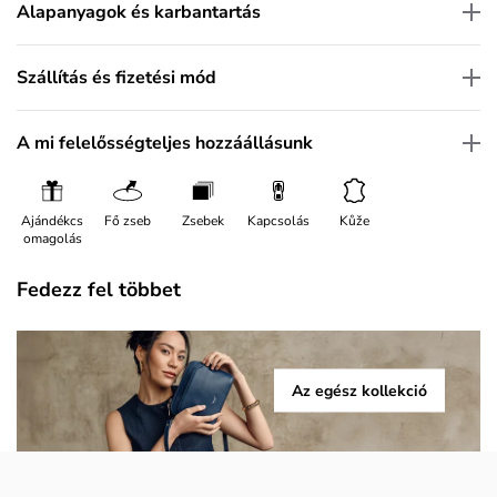
Alapanyagok és karbantartás
Szállítás és fizetési mód
A mi felelősségteljes hozzáállásunk
Ajándékcs
Fő zseb
Zsebek
Kapcsolás
Kůže
omagolás
Fedezz fel többet
Az egész kollekció