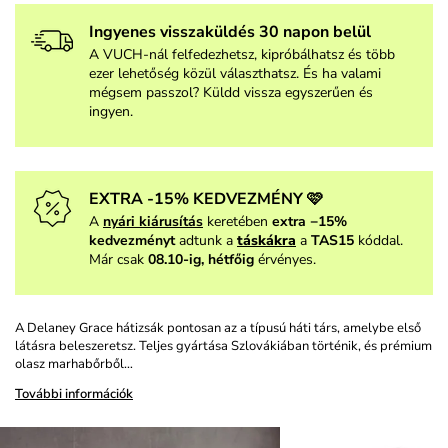
Ingyenes visszaküldés 30 napon belül
A VUCH-nál felfedezhetsz, kipróbálhatsz és több
ezer lehetőség közül választhatsz. És ha valami
mégsem passzol? Küldd vissza egyszerűen és
ingyen.
EXTRA -15% KEDVEZMÉNY 🩷
A
nyári kiárusítás
keretében
extra −15%
kedvezményt
adtunk a
táskákra
a
TAS15
kóddal.
Már csak
08.10-ig, hétfőig
érvényes.
A Delaney Grace hátizsák pontosan az a típusú háti társ, amelybe első
látásra beleszeretsz. Teljes gyártása Szlovákiában történik, és prémium
olasz marhabőrből…
További információk