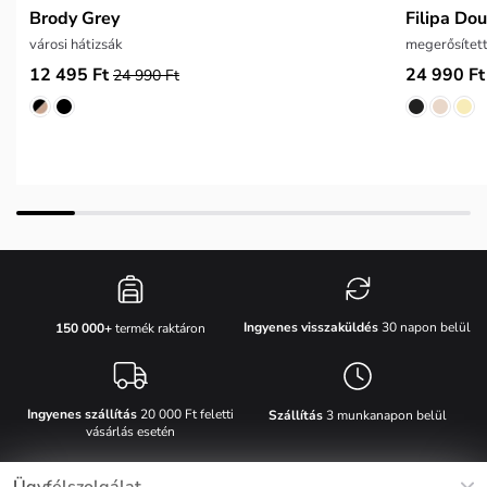
Brody Grey
Filipa Do
városi hátizsák
megerősített
12 495 Ft
24 990 Ft
24 990 Ft
Ingyenes visszaküldés
30 napon belül
150 000+
termék raktáron
Ingyenes szállítás
20 000 Ft feletti
Szállítás
3 munkanapon belül
vásárlás esetén
Ügyfélszolgálat