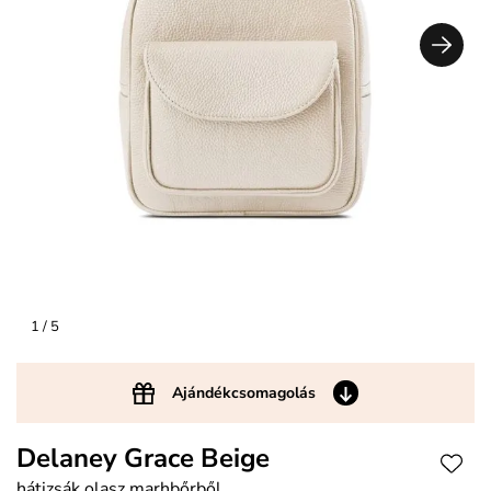
1
/ 5
Ajándékcsomagolás
Delaney Grace Beige
hátizsák olasz marhbőrből