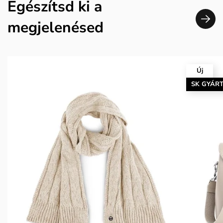
Egészítsd ki a
megjelenésed
Új
SK GYÁR