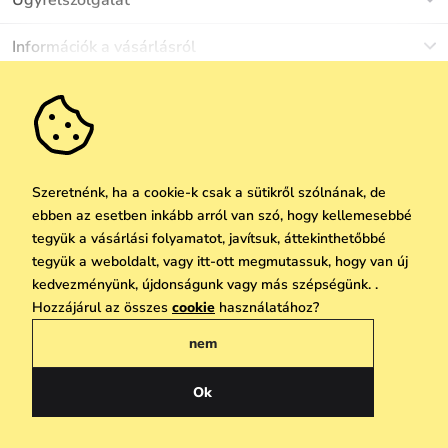
Munkanapokon Hé-Pé: 8-17h óráig
Információk a vásárlásról
info@vuch.hu
Kapcsolat
Egyéb információk
+36 1 808 9989
Gyakori kérdések
Rólunk
Ne maradj le semmiről!
Anyagok és karbantartás
Karrier
Szállítás és fizetés
Újdonságok
Kedvezmények
Akció
Ajándék utalványok
Szeretnénk, ha a cookie-k csak a sütikről szólnának, de
Visszaküldés és reklamáció
ebben az esetben inkább arról van szó, hogy kellemesebbé
Vállalatok számára
Feliratkozni
tegyük a vásárlási folyamatot, javítsuk, áttekinthetőbbé
We Care
tegyük a weboldalt, vagy itt-ott megmutassuk, hogy van új
A személyes adatok védelmének alapelvei
itt
Vuchlook
kedvezményünk, újdonságunk vagy más szépségünk. .
Copyright © 2026 Vuch s.r.o. Minden jog fenntartva. Technikailag biztosítja
Hozzájárul az összes
cookie
használatához?
Üzletek
Praha
Simplia.cz
nem
Általános üzleti feltételek
Adatvédelmi irányelvek
Ok
Magyar