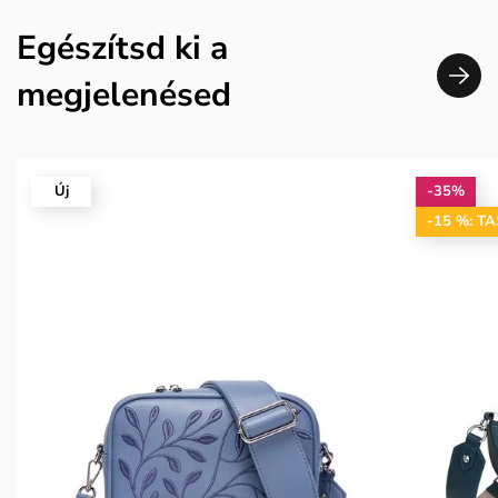
Egészítsd ki a
megjelenésed
Új
-35%
-15 %: T