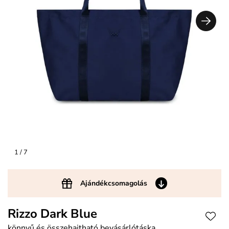
1
/ 7
Ajándékcsomagolás
Rizzo Dark Blue
könnyű és összehajtható bevásárlótáska