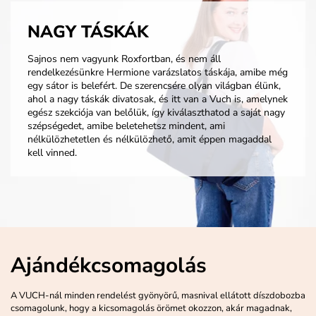
NAGY TÁSKÁK
Sajnos nem vagyunk Roxfortban, és nem áll
rendelkezésünkre Hermione varázslatos táskája, amibe még
egy sátor is belefért. De szerencsére olyan világban élünk,
ahol a nagy táskák divatosak, és itt van a Vuch is, amelynek
egész szekciója van belőlük, így kiválaszthatod a saját nagy
szépségedet, amibe beletehetsz mindent, ami
nélkülözhetetlen és nélkülözhető, amit éppen magaddal
kell vinned.
Ajándékcsomagolás
A VUCH-nál minden rendelést gyönyörű, masnival ellátott díszdobozba
csomagolunk, hogy a kicsomagolás örömet okozzon, akár magadnak,