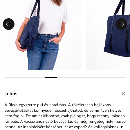
Leírás
A Rizzo egyszerre pici és hatalmas. A tökéletesen hajlékony
bevásárlótáskát könnyedén összehajthatod, és semmilyen helyet
nem foglal. De amint kibontod, csak pislogsz, hogy mennyi minden
fér bele. A vacsorához való bevásárlás és még rengeteg hely marad
benne. Az inspirációért köszönet jár az expedíciós kollégáinknak. ♥