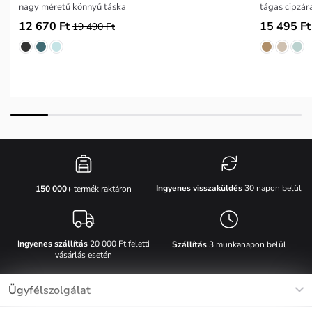
nagy méretű könnyű táska
tágas cipzár
12 670 Ft
15 495 Ft
19 490 Ft
Ingyenes visszaküldés
30 napon belül
150 000+
termék raktáron
Ingyenes szállítás
20 000 Ft feletti
Szállítás
3 munkanapon belül
vásárlás esetén
Ügyfélszolgálat