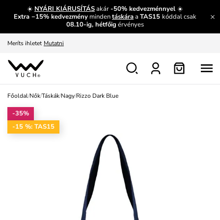
És mi az, amit máshol nem lehet megtudni?
Bővebben
☀️
NYÁRI KIÁRUSÍTÁS
akár
-50% kedvezménnyel
☀️
Extra −15% kedvezmény
minden
táskára
a
TAS15
kóddal csak
Fedezze fel velünk az újdonságokat.
Megtekintés
08.10-ig, hétfőig
érvényes
Meríts ihletet
Mutatni
Ingyenes csere és visszaküldés
Megtekintés
Főoldal
/
Nők
/
Táskák
/
Nagy
/
Rizzo Dark Blue
-35%
-15 %: TAS15