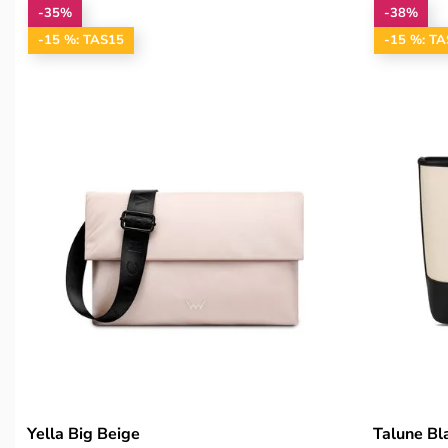
-35%
-38%
-15 %: TAS15
-15 %: T
Yella Big Beige
Talune Bl