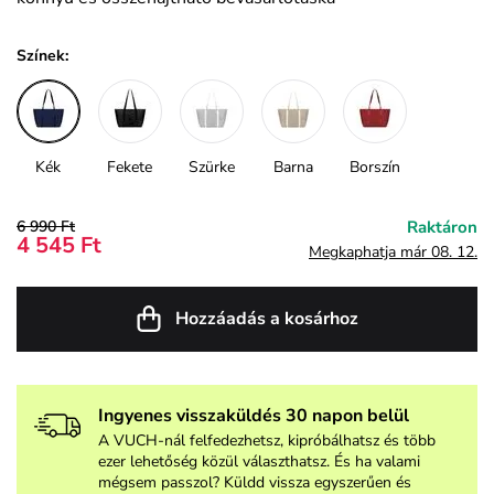
Színek:
Kék
Fekete
Szürke
Barna
Borszín
6 990 Ft
Raktáron
4 545 Ft
Megkaphatja már 08. 12.
Hozzáadás a kosárhoz
Ingyenes visszaküldés 30 napon belül
A VUCH-nál felfedezhetsz, kipróbálhatsz és több
ezer lehetőség közül választhatsz. És ha valami
mégsem passzol? Küldd vissza egyszerűen és