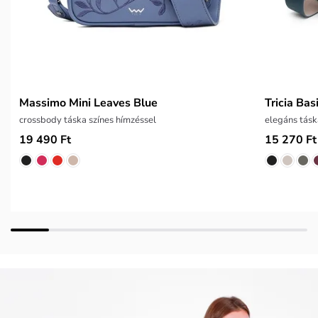
Massimo Mini Leaves Blue
Tricia Bas
crossbody táska színes hímzéssel
elegáns tásk
19 490 Ft
15 270 Ft