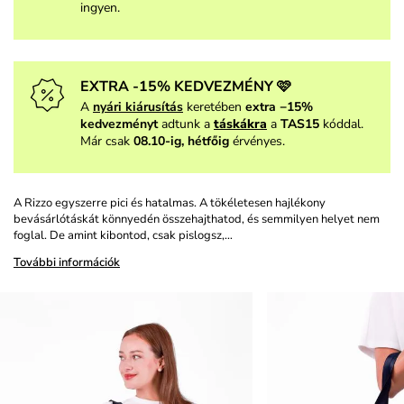
ingyen.
EXTRA -15% KEDVEZMÉNY 🩷
A
nyári kiárusítás
keretében
extra −15%
kedvezményt
adtunk a
táskákra
a
TAS15
kóddal.
Már csak
08.10-ig, hétfőig
érvényes.
A Rizzo egyszerre pici és hatalmas. A tökéletesen hajlékony
bevásárlótáskát könnyedén összehajthatod, és semmilyen helyet nem
foglal. De amint kibontod, csak pislogsz,…
További információk