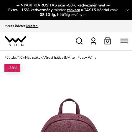
És mi az, amit máshol nem lehet megtudni?
Bővebben
☀️
NYÁRI KIÁRUSÍTÁS
akár
-50% kedvezménnyel
☀️
Extra −15% kedvezmény
minden
táskára
a
TAS15
kóddal csak
Fedezze fel velünk az újdonságokat.
Megtekintés
08.10-ig, hétfőig
érvényes
Meríts ihletet
Mutatni
Ingyenes csere és visszaküldés
Megtekintés
Főoldal
/
Nők
/
Hátizsákok
/
Városi hátizsák
/
Arlen Fossy Wine
-38%