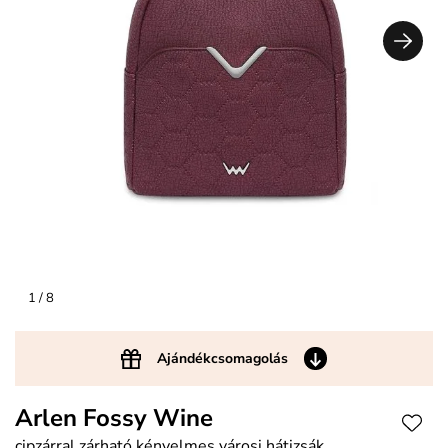
1
/ 8
Ajándékcsomagolás
Arlen Fossy Wine
cipzárral zárható kényelmes városi hátizsák