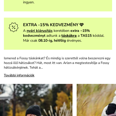
ingyen.
EXTRA -15% KEDVEZMÉNY 🩷
A
nyári kiárusítás
keretében
extra −15%
kedvezményt
adtunk a
táskákra
a
TAS15
kóddal.
Már csak
08.10-ig, hétfőig
érvényes.
Ismered a Fossy táskánkat? És mindig is szerettél volna beszerezni egy
hozzá illő hátizsákot? Hát, most itt van. Arlen a megtestesítője a Fossy
hátizsákénjének. Tehát a…
További információk