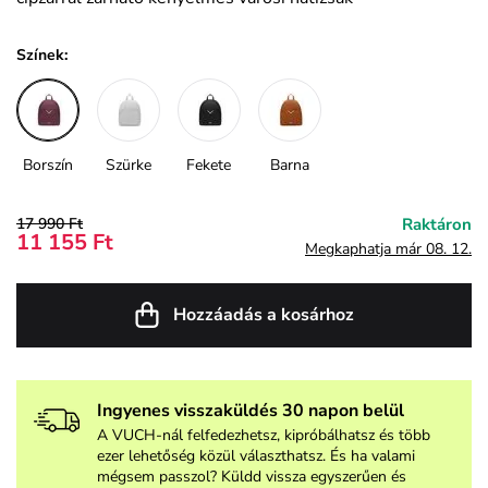
Színek:
Borszín
Szürke
Fekete
Barna
17 990 Ft
Raktáron
11 155 Ft
Megkaphatja már 08. 12.
Hozzáadás a kosárhoz
Ingyenes visszaküldés 30 napon belül
A VUCH-nál felfedezhetsz, kipróbálhatsz és több
ezer lehetőség közül választhatsz. És ha valami
mégsem passzol? Küldd vissza egyszerűen és