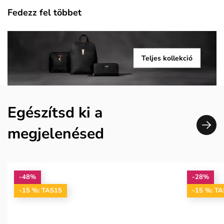
Fedezz fel többet
Teljes kollekció
Egészítsd ki a
megjelenésed
-48%
-28%
-15 %: TAS15
-15 %: T