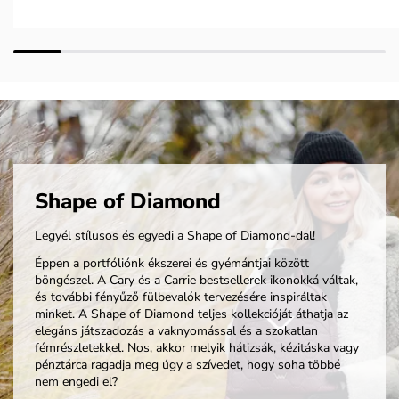
Shape of Diamond
Legyél stílusos és egyedi a Shape of Diamond-dal!
Éppen a portfóliónk ékszerei és gyémántjai között
böngészel. A Cary és a Carrie bestsellerek ikonokká váltak,
és további fényűző fülbevalók tervezésére inspiráltak
minket. A Shape of Diamond teljes kollekcióját áthatja az
elegáns játszadozás a vaknyomással és a szokatlan
fémrészletekkel. Nos, akkor melyik hátizsák, kézitáska vagy
pénztárca ragadja meg úgy a szívedet, hogy soha többé
nem engedi el?