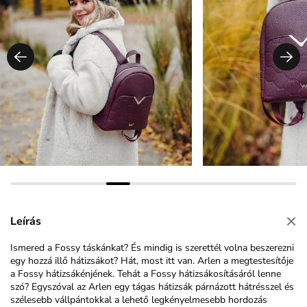
Leírás
Ismered a Fossy táskánkat? És mindig is szerettél volna beszerezni
egy hozzá illő hátizsákot? Hát, most itt van. Arlen a megtestesítője
a Fossy hátizsákénjének. Tehát a Fossy hátizsákosításáról lenne
szó? Egyszóval az Arlen egy tágas hátizsák párnázott hátrésszel és
szélesebb vállpántokkal a lehető legkényelmesebb hordozás