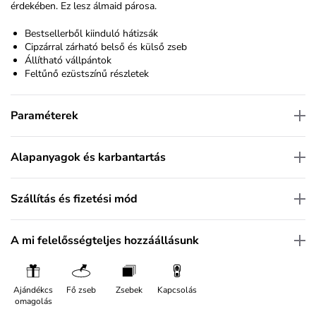
érdekében. Ez lesz álmaid párosa.
Bestsellerből kiinduló hátizsák
Cipzárral zárható belső és külső zseb
Állítható vállpántok
Feltűnő ezüstszínű részletek
Paraméterek
Alapanyagok és karbantartás
Szállítás és fizetési mód
A mi felelősségteljes hozzáállásunk
Ajándékcs
Fő zseb
Zsebek
Kapcsolás
omagolás