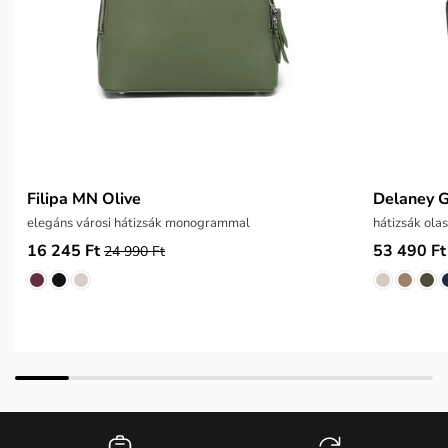
Filipa MN Olive
Delaney G
elegáns városi hátizsák monogrammal
hátizsák ola
16 245 Ft
53 490 Ft
24 990 Ft