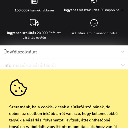
Ingyenes visszaküldés
30 napon belül
150 000+
termék raktáron
Ingyenes szállítás
20 000 Ft feletti
Szállítás
3 munkanapon belül
vásárlás esetén
Ügyfélszolgálat
Munkanapokon Hé-Pé: 8-17h óráig
Információk a vásárlásról
info@vuch.hu
Kapcsolat
Egyéb információk
+36 1 808 9989
Gyakori kérdések
Rólunk
Ne maradj le semmiről!
Anyagok és karbantartás
Karrier
Szállítás és fizetés
Újdonságok
Kedvezmények
Akció
Ajándék utalványok
Szeretnénk, ha a cookie-k csak a sütikről szólnának, de
Visszaküldés és reklamáció
ebben az esetben inkább arról van szó, hogy kellemesebbé
Vállalatok számára
Feliratkozni
tegyük a vásárlási folyamatot, javítsuk, áttekinthetőbbé
We Care
tegyük a weboldalt, vagy itt-ott megmutassuk, hogy van új
A személyes adatok védelmének alapelvei
itt