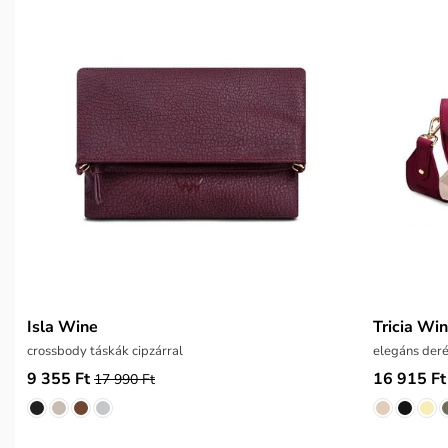
Isla Wine
Tricia Wi
crossbody táskák cipzárral
elegáns deré
9 355 Ft
16 915 Ft
17 990 Ft