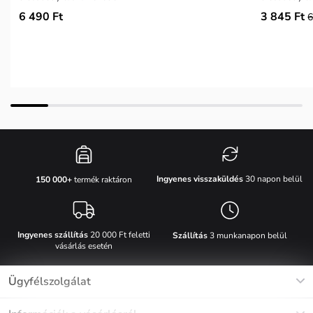
6 490 Ft
3 845 Ft
6
Ingyenes visszaküldés
30 napon belül
150 000+
termék raktáron
Ingyenes szállítás
20 000 Ft feletti
Szállítás
3 munkanapon belül
vásárlás esetén
Ügyfélszolgálat
Munkanapokon Hé-Pé: 8-17h óráig