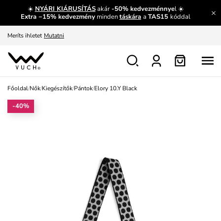
☀️
NYÁRI KIÁRUSÍTÁS
akár
-50% kedvezménnye
l ☀️
Fedezze fel velünk az újdonságokat.
Megtekintés
Extra −15% kedvezmény
minden
táskára
a
TAS15
kóddal
Meríts ihletet
Mutatni
Ingyenes csere és visszaküldés
Megtekintés
Főoldal
/
Nők
/
Kiegészítők
/
Pántok
/
Elory 10.Y Black
-40%