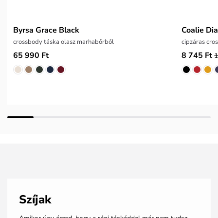
Byrsa Grace Black
Coalie Di
crossbody táska olasz marhabőrből
cipzáras cro
65 990 Ft
8 745 Ft
1
Szíjak