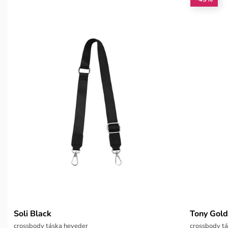
Soli Black
Tony Gol
crossbody táska heveder
crossbody tá