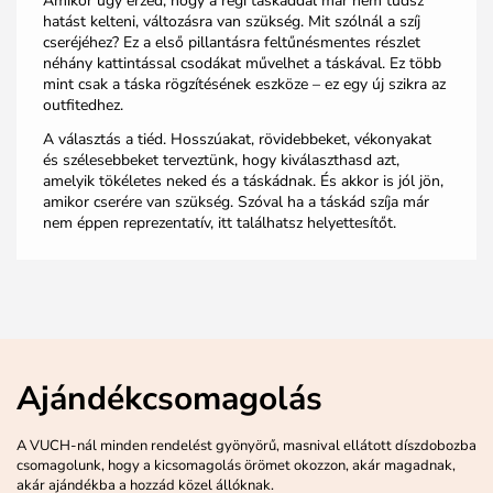
Amikor
úgy érzed, hogy a régi táskáddal már nem tudsz
hatást kelteni, változásra van szükség. Mit szólnál a szíj
cseréjéhez? Ez a első pillantásra feltűnésmentes részlet
néhány kattintással
csodákat művelhet a táskával. Ez
több
mint csak a táska rögzítésének eszköze –
ez
egy
új szikra
az
outfitedhez
.
A választás a tiéd. Hosszúakat, rövidebbeket, vékonyakat
és szélesebbeket terveztünk, hogy kiválaszthasd azt,
amelyik tökéletes neked és a táskádnak
.
És akkor is jól jön,
amikor cserére van szükség. Szóval ha a táskád szíja már
nem éppen reprezentatív, itt találhatsz helyettesítőt.
Ajándékcsomagolás
A VUCH-nál minden rendelést gyönyörű, masnival ellátott díszdobozba
csomagolunk, hogy a kicsomagolás örömet okozzon, akár magadnak,
akár ajándékba a hozzád közel állóknak.