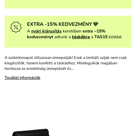
EXTRA -15% KEDVEZMÉNY 🩷
A
nyári kiárusítás
keretében
extra −15%
kedvezményt
adtunk a
táskákra
a
TAS15
kóddal.
A születésnapot stílusosan ünnepeljük! Ezek a limitált szíjak nem csak
kiegészítők, hanem konfetti a táskádhoz. Mindegyikük magában
hordozza az eredetiség ünneplését és…
További információk