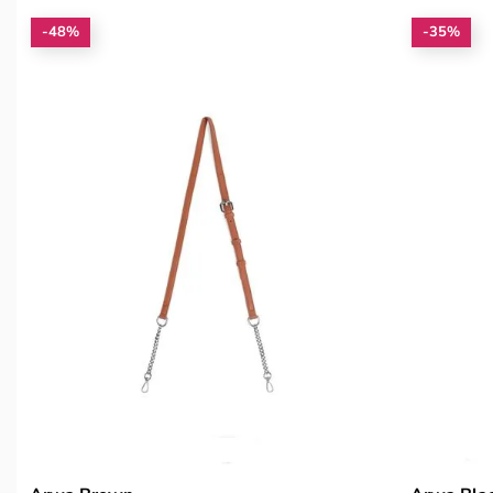
-48%
-35%