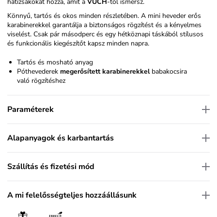
hátizsákokat hozza, amit a
VUCH
-tól ismersz.
Könnyű, tartós és okos minden részletében. A mini heveder erős
karabinerekkel garantálja a biztonságos rögzítést és a kényelmes
viselést. Csak pár másodperc és egy hétköznapi táskából stílusos
és funkcionális kiegészítőt kapsz minden napra.
Tartós és mosható anyag
Pót
hevederek
megerősített karabinerekkel
babakocsira
való rögzítéshez
Paraméterek
Alapanyagok és karbantartás
Szállítás és fizetési mód
A mi felelősségteljes hozzáállásunk