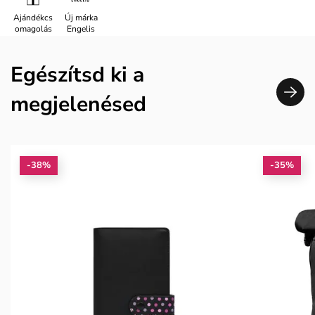
Ajándékcs
Új márka
omagolás
Engelis
Egészítsd ki a
megjelenésed
-38%
-35%