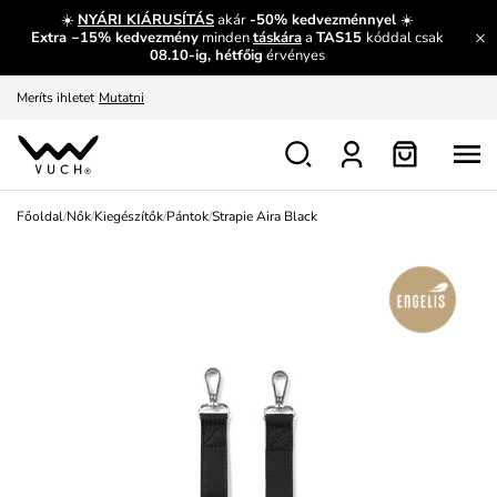
És mi az, amit máshol nem lehet megtudni?
Bővebben
☀️
NYÁRI KIÁRUSÍTÁS
akár
-50% kedvezménnyel
☀️
Extra −15% kedvezmény
minden
táskára
a
TAS15
kóddal csak
Fedezze fel velünk az újdonságokat.
Megtekintés
08.10-ig, hétfőig
érvényes
Meríts ihletet
Mutatni
Ingyenes csere és visszaküldés
Megtekintés
Főoldal
/
Nők
/
Kiegészítők
/
Pántok
/
Strapie Aira Black