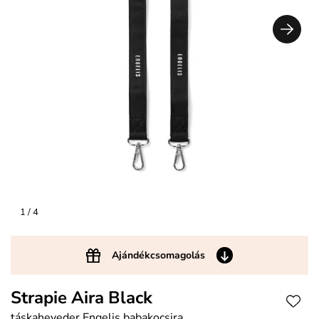
1
/ 4
Ajándékcsomagolás
Strapie Aira Black
táskaheveder Engelis babakocsira