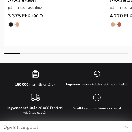
Arwa Brown
Arwa Bla
pánt a kézitáskához
pánt a kézit
3 375 Ft
4 220 Ft
6 490 Ft
6
Ingyenes visszaküldés
30 napon belül
150 000+
termék raktáron
Ingyenes szállítás
20 000 Ft feletti
Szállítás
3 munkanapon belül
vásárlás esetén
Ügyfélszolgálat