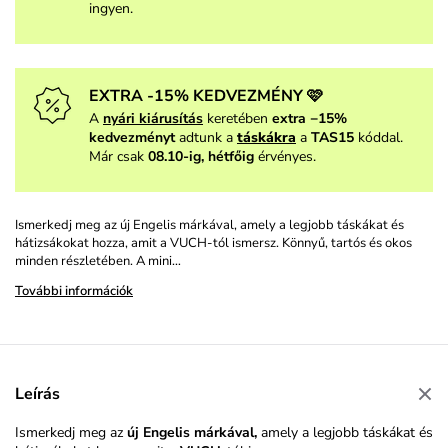
ingyen.
EXTRA -15% KEDVEZMÉNY 🩷
A
nyári kiárusítás
keretében
extra −15%
kedvezményt
adtunk a
táskákra
a
TAS15
kóddal.
Már csak
08.10-ig, hétfőig
érvényes.
Ismerkedj meg az új Engelis márkával, amely a legjobb táskákat és
hátizsákokat hozza, amit a VUCH-tól ismersz. Könnyű, tartós és okos
minden részletében. A mini…
További információk
Leírás
Ismerkedj meg az
új Engelis márkával,
amely a legjobb táskákat és