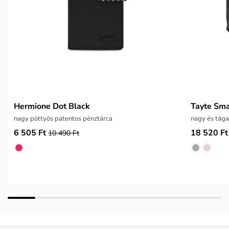
Hermione Dot Black
Tayte Sma
nagy pöttyös patentos pénztárca
nagy és tágas
6 505 Ft
18 520 Ft
10 490 Ft