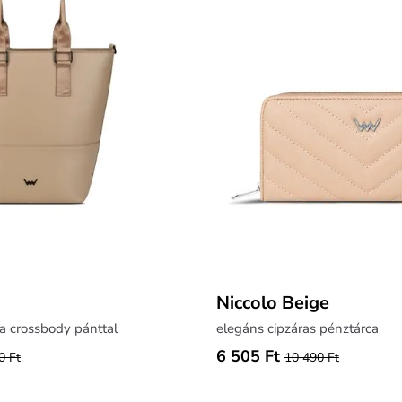
Niccolo Beige
a crossbody pánttal
elegáns cipzáras pénztárca
6 505 Ft
0 Ft
10 490 Ft