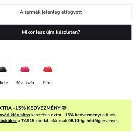
A termék jelenleg elfogyott
Mikor lesz újra készleten?
kete
Rózsaszín
Piros
XTRA -15% KEDVEZMÉNY 🩷
nyári kiárusítás
keretében
extra −15% kedvezményt
adtunk
táskákra
a
TAS15
kóddal. Már csak
08.10-ig, hétfőig
érvényes.