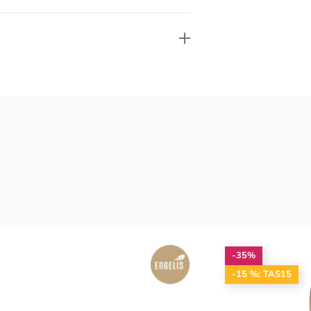
-35%
-15 %: TAS15