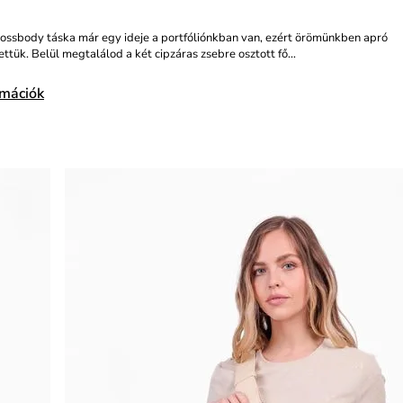
rossbody táska már egy ideje a portfóliónkban van, ezért örömünkben apró
tettük. Belül megtalálod a két cipzáras zsebre osztott fő…
rmációk