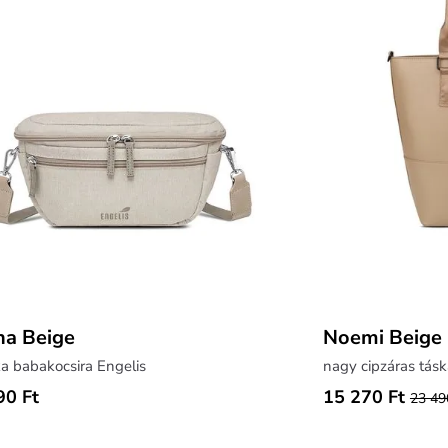
a Beige
Noemi Beige
a babakocsira Engelis
nagy cipzáras tásk
90 Ft
15 270 Ft
23 49