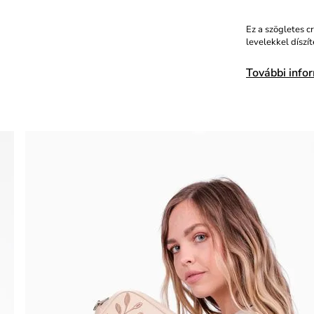
Ez a szögletes c
levelekkel díszí
További info