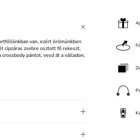
A
portfóliónkban van, ezért örömünkben
F
t cipzáras zsebre osztott fő rekeszt,
 crossbody pántot, vesd át a válladon,
Z
P
K