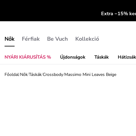
Extra −15% k
Nők
Férfiak
Be Vuch
Kollekció
NYÁRI KIÁRUSÍTÁS %
Újdonságok
Táskák
Hátizsá
Főoldal
/
Nők
/
Táskák
/
Crossbody
/
Massimo Mini Leaves Beige