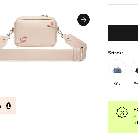
Színek:
Kék
Fe
s
E
A
a