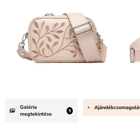
Galéria
Ajándékcsomagolá
5
megtekintése