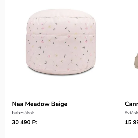
Nea Meadow Beige
Cann
babzsákok
övtásk
30 490 Ft
15 9