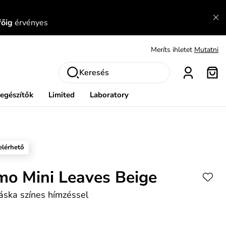
Fedezze fel velünk az újdonságokat.
Megtekintés
főig
érvényes
Meríts ihletet
Mutatni
Ingyenes csere és visszaküldés
Megtekintés
Keresés
iegészítők
Limited
Laboratory
elérhető
mo Mini Leaves Beige
áska színes hímzéssel