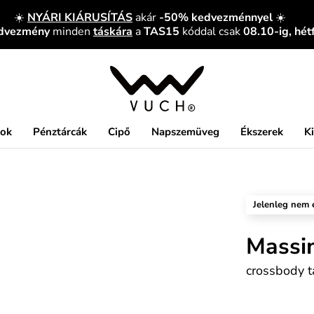
☀️
NYÁRI KIÁRUSÍTÁS
akár
-50% kedvezménnyel
☀️
edvezmény
minden
táskára
a
TAS15
kóddal csak
08.10-ig, hét
kok
Pénztárcák
Cipő
Napszemüveg
Ékszerek
K
Jelenleg nem 
Massi
crossbody t