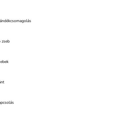
jándékcsomagolás
ő zseb
sebek
ánt
apcsolás