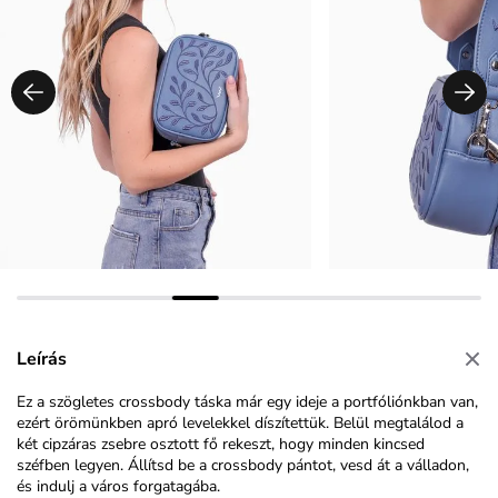
Leírás
Ez a szögletes crossbody táska már egy ideje a portfóliónkban van,
ezért örömünkben apró levelekkel díszítettük. Belül megtalálod a
két cipzáras zsebre osztott fő rekeszt, hogy minden kincsed
széfben legyen. Állítsd be a crossbody pántot, vesd át a válladon,
és indulj a város forgatagába.