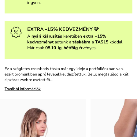
ingyen.
EXTRA -15% KEDVEZMÉNY 🩷
A
nyári kiárusítás
keretében
extra −15%
kedvezményt
adtunk a
táskákra
a
TAS15
kóddal.
Már csak
08.10-ig, hétfőig
érvényes.
Ez a szögletes crossbody táska már egy ideje a portfóliónkban van,
ezért örömünkben apró levelekkel díszítettük. Belül megtalálod a két
cipzáras zsebre osztott fő…
További információk