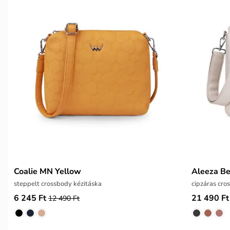
Coalie MN Yellow
Aleeza Be
steppelt crossbody kézitáska
cipzáras cro
6 245 Ft
21 490 Ft
12 490 Ft