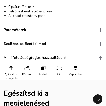
Cipzáras főrekesz
Belső zsebekek apróságoknak
Állítható crossbody pánt
Paraméterek
Szállítás és fizetési mód
A mi felelősségteljes hozzáállásunk
Ajándékcs
Fő zseb
Zsebek
Pánt
Kapcsolás
omagolás
Egészítsd ki a
megjelenésed