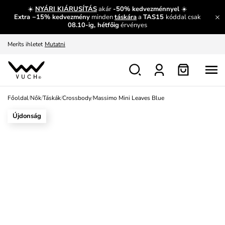
És mi az, amit máshol nem lehet megtudni?
Bővebben
☀️
NYÁRI KIÁRUSÍTÁS
akár
-50% kedvezménnyel
☀️
Extra −15% kedvezmény
minden
táskára
a
TAS15
kóddal csak
Fedezze fel velünk az újdonságokat.
Megtekintés
08.10-ig, hétfőig
érvényes
Meríts ihletet
Mutatni
Ingyenes csere és visszaküldés
Megtekintés
Főoldal
/
Nők
/
Táskák
/
Crossbody
/
Massimo Mini Leaves Blue
Újdonság