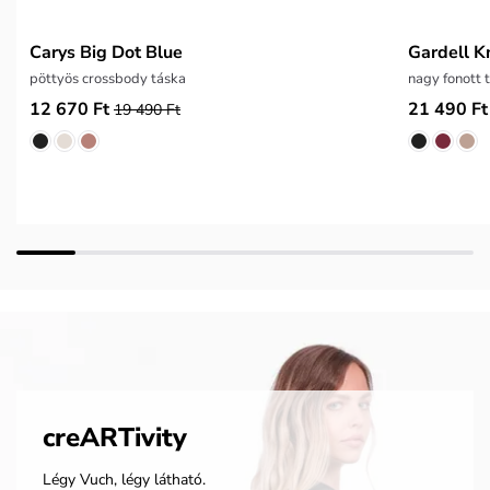
Carys Big Dot Blue
Gardell K
pöttyös crossbody táska
nagy fonott 
12 670 Ft
21 490 Ft
19 490 Ft
creARTivity
Légy Vuch, légy látható.