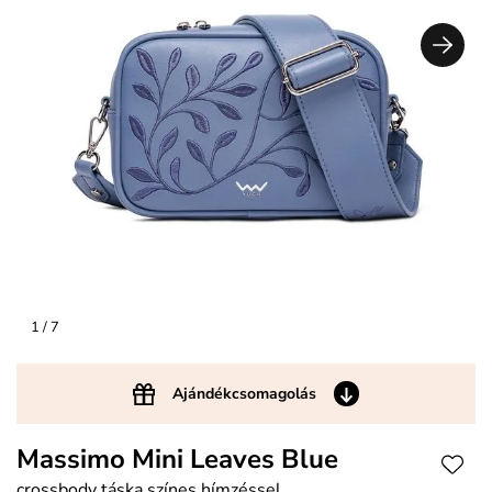
1
/ 7
Ajándékcsomagolás
Massimo Mini Leaves Blue
crossbody táska színes hímzéssel