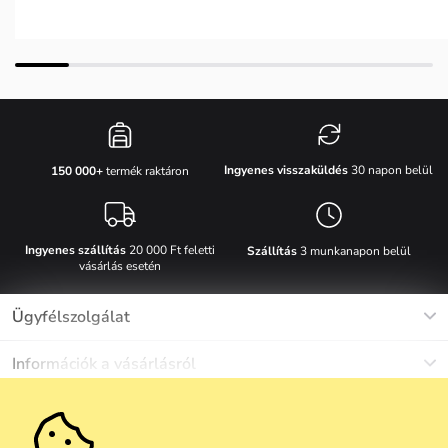
Ingyenes visszaküldés
30 napon belül
150 000+
termék raktáron
Ingyenes szállítás
20 000 Ft feletti
Szállítás
3 munkanapon belül
vásárlás esetén
Ügyfélszolgálat
Munkanapokon Hé-Pé: 8-17h óráig
Információk a vásárlásról
info@vuch.hu
Kapcsolat
Egyéb információk
+36 1 808 9989
Gyakori kérdések
Rólunk