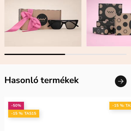
Hasonló termékek
-50%
-15 %: T
-15 %: TAS15