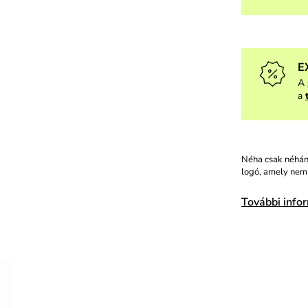
E
A
a
Néha csak néhány
logó, amely nem 
További info