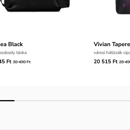
ea Black
Vivian Taper
ossbody táska
városi hátizsák cip
45 Ft
20 515 Ft
30 490 Ft
28 49