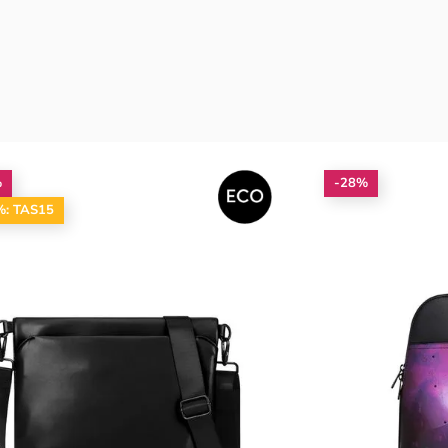
%
-28%
%: TAS15