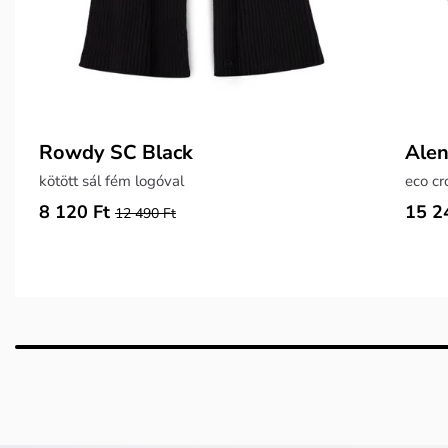
Rowdy SC Black
Alen
kötött sál fém logóval
eco cr
8 120 Ft
15 2
12 490 Ft