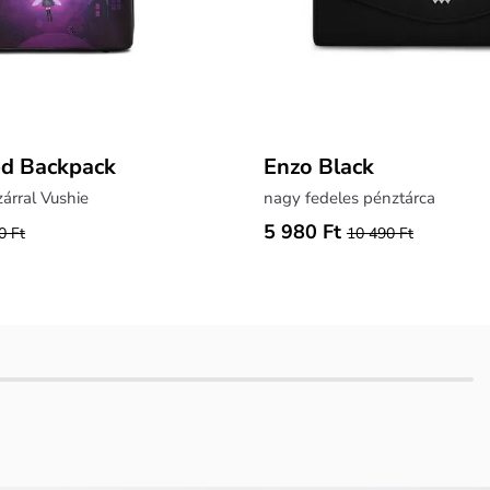
ed Backpack
Enzo Black
zárral Vushie
nagy fedeles pénztárca
5 980 Ft
0 Ft
10 490 Ft