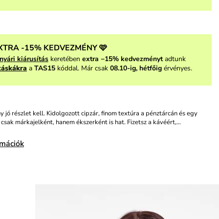
XTRA -15% KEDVEZMÉNY 🩷
nyári kiárusítás
keretében
extra −15% kedvezményt
adtunk
táskákra
a
TAS15
kóddal. Már csak
08.10-ig, hétfőig
érvényes.
 jó részlet kell. Kidolgozott cipzár, finom textúra a pénztárcán és egy
csak márkajelként, hanem ékszerként is hat. Fizetsz a kávéért,…
rmációk