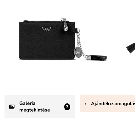
Galéria
Ajándékcsomagolá
3
megtekintése