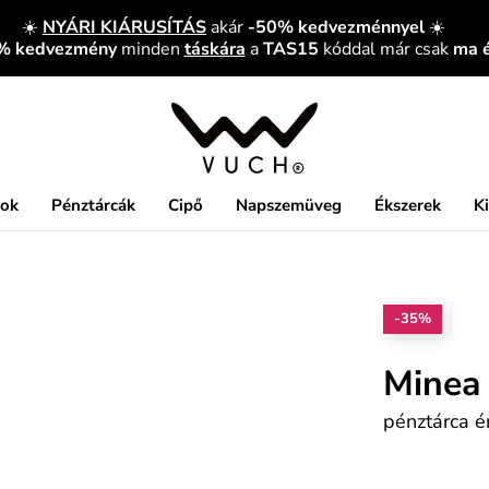
☀️
NYÁRI KIÁRUSÍTÁS
akár
-50% kedvezménnyel
☀️
5% kedvezmény
minden
táskára
a
TAS15
kóddal már csak
ma 
kok
Pénztárcák
Cipő
Napszemüveg
Ékszerek
K
-35%
Minea
pénztárca 