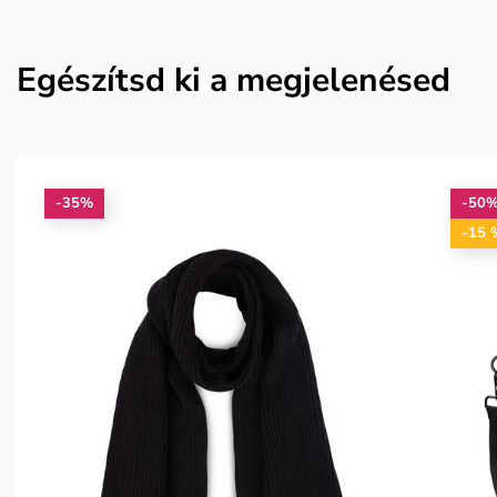
Egészítsd ki a megjelenésed
-35%
-50
-15 