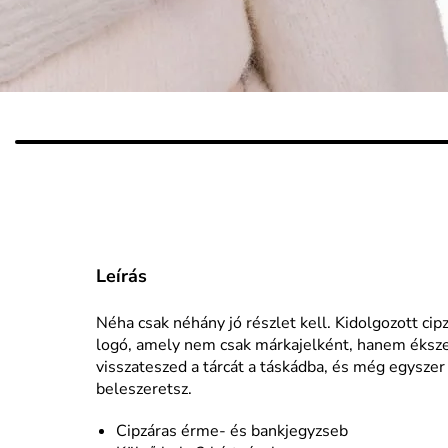
Leírás
Néha csak néhány jó részlet kell. Kidolgozott cip
logó, amely nem csak márkajelként, hanem ékszerk
visszateszed a tárcát a táskádba, és még egyszer 
beleszeretsz.
Cipzáras érme- és bankjegyzseb