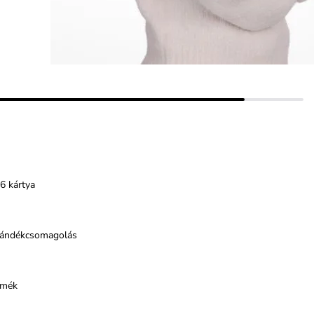
6 kártya
jándékcsomagolás
rmék