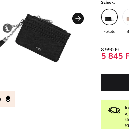
Színek:
Fekete
B
8 990 Ft
5 845 
s
I
A 
kö
eg