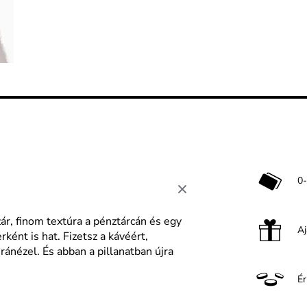
0-
zár, finom textúra a pénztárcán és egy
A
ént is hat. Fizetsz a kávéért,
ránézel. És abban a pillanatban újra
É