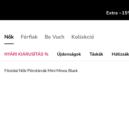
Extra −1
Nők
Férfiak
Be Vuch
Kollekció
NYÁRI KIÁRUSÍTÁS %
Újdonságok
Táskák
Hátizsá
Főoldal
/
Nők
/
Pénztárcák
/
Mini
/
Minea Black