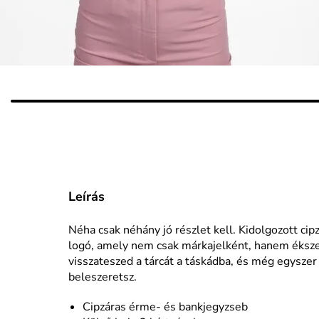
Leírás
Néha csak néhány jó részlet kell. Kidolgozott cip
logó, amely nem csak márkajelként, hanem ékszerk
visszateszed a tárcát a táskádba, és még egyszer 
beleszeretsz.
Cipzáras érme- és bankjegyzseb