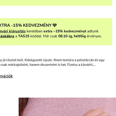
XTRA -15% KEDVEZMÉNY 🩷
nyári kiárusítás
keretében
extra −15% kedvezményt
adtunk
táskákra
a
TAS15
kóddal. Már csak
08.10-ig, hétfőig
érvényes.
 jó részlet kell. Kidolgozott cipzár, finom textúra a pénztárcán és egy
csak márkajelként, hanem ékszerként is hat. Fizetsz a kávéért,…
rmációk