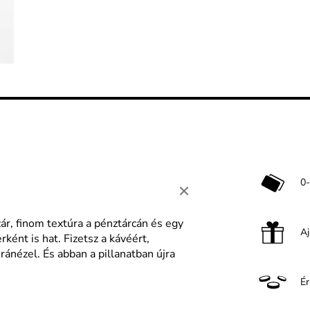
0-
zár, finom textúra a pénztárcán és egy
A
ént is hat. Fizetsz a kávéért,
ránézel. És abban a pillanatban újra
É