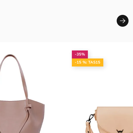
-35%
-15 %: TAS15