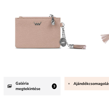
Galéria
Ajándékcsomagolá
3
megtekintése