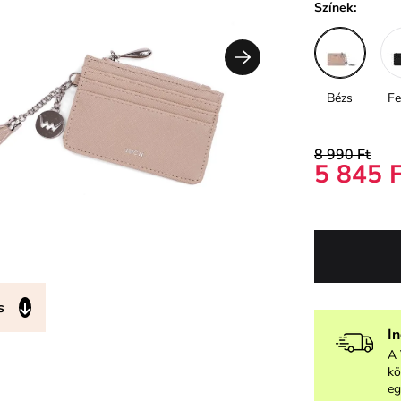
Színek:
Bézs
Fe
8 990 Ft
5 845 
s
I
A 
kö
eg