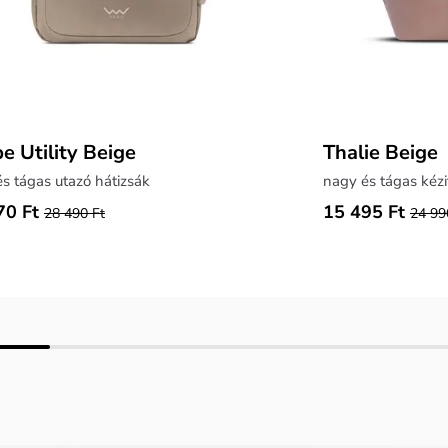
e Utility Beige
Thalie Beige
s tágas utazó hátizsák
nagy és tágas kéz
70 Ft
15 495 Ft
28 490 Ft
24 99