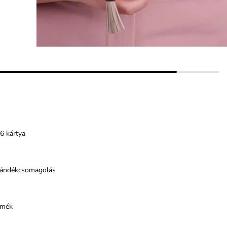
6 kártya
jándékcsomagolás
rmék