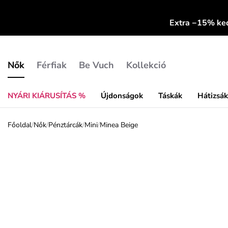
Extra −15% k
Nők
Férfiak
Be Vuch
Kollekció
NYÁRI KIÁRUSÍTÁS %
Újdonságok
Táskák
Hátizsá
Főoldal
/
Nők
/
Pénztárcák
/
Mini
/
Minea Beige