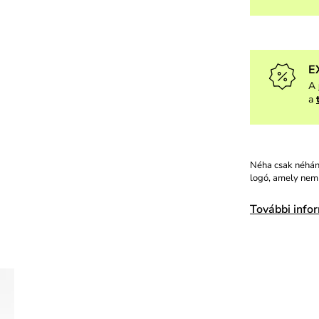
E
A
a
Néha csak néhány
logó, amely nem 
További info