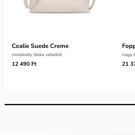
Coalie Suede Creme
Fopp
crossbody táska velúrból
nagy é
12 490 Ft
21 3