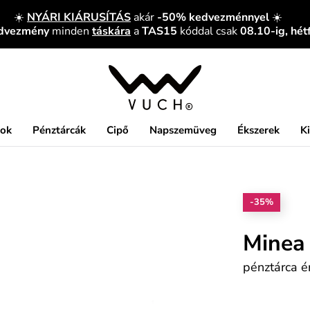
☀️
NYÁRI KIÁRUSÍTÁS
akár
-50% kedvezménnyel
☀️
edvezmény
minden
táskára
a
TAS15
kóddal csak
08.10-ig, hét
kok
Pénztárcák
Cipő
Napszemüveg
Ékszerek
K
-35%
Minea
pénztárca 