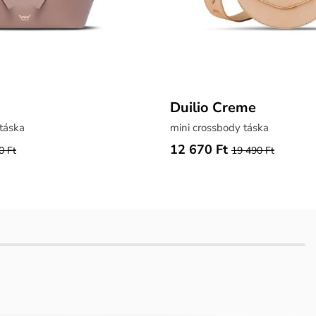
Duilio Creme
itáska
mini crossbody táska
12 670 Ft
0 Ft
19 490 Ft