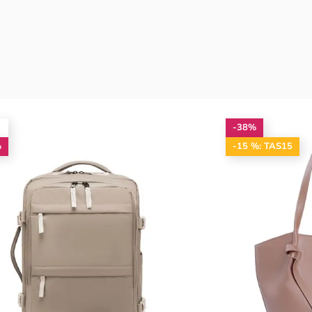
-38%
%
-15 %: TAS15