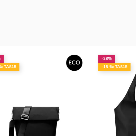
%
-28%
%: TAS15
-15 %: TAS15