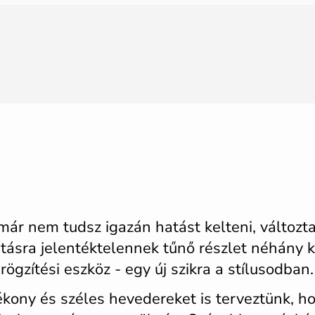
már nem tudsz igazán hatást kelteni, változta
ntásra jelentéktelennek tűnő részlet néhány k
ögzítési eszköz - egy új szikra a stílusodban.
vékony és széles hevedereket is terveztünk, 