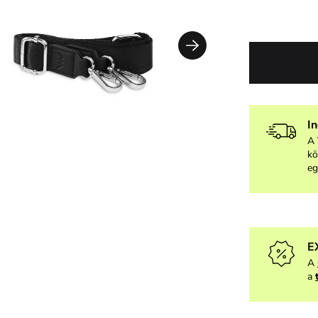
I
A 
kö
eg
E
A
a