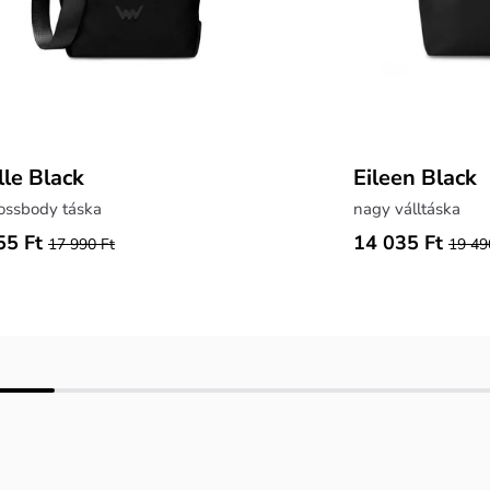
lle Black
Eileen Black
ossbody táska
nagy válltáska
55 Ft
14 035 Ft
17 990 Ft
19 49