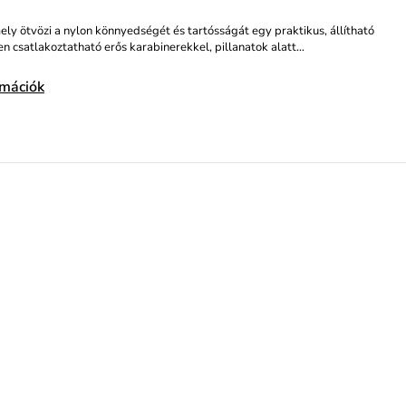
ly ötvözi a nylon könnyedségét és tartósságát egy praktikus, állítható
en csatlakoztatható erős karabinerekkel, pillanatok alatt…
rmációk