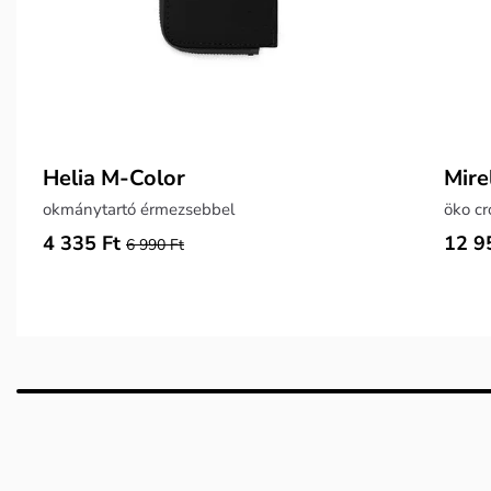
Helia M-Color
Mire
okmánytartó érmezsebbel
öko cr
4 335 Ft
12 9
6 990 Ft