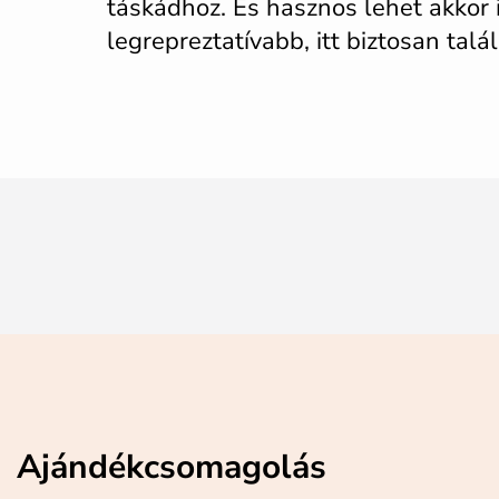
táskádhoz. És hasznos lehet akkor 
legrepreztatívabb, itt biztosan talá
Ajándékcsomagolás