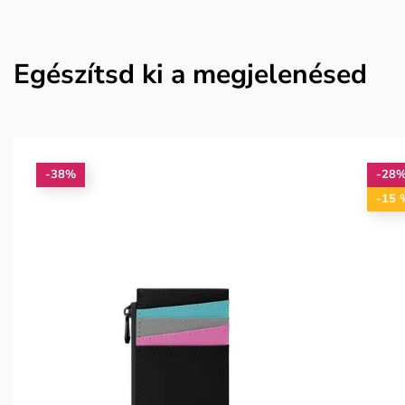
Egészítsd ki a megjelenésed
-38%
-28
-15 