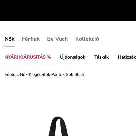
Nők
Férfiak
Be Vuch
Kollekció
NYÁRI KIÁRUSÍTÁS %
Újdonságok
Táskák
Hátizsá
Főoldal
/
Nők
/
Kiegészítők
/
Pántok
/
Soli Black