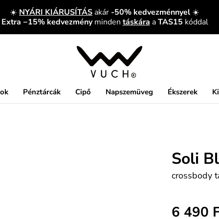
☀️
NYÁRI KIÁRUSÍTÁS
akár
-50% kedvezménnyel
☀️
Extra −15% kedvezmény
minden
táskára
a
TAS15
kóddal
kok
Pénztárcák
Cipő
Napszemüveg
Ékszerek
K
Soli B
crossbody 
6 490 