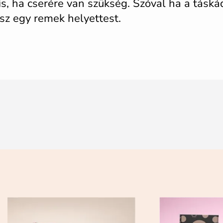
is, ha cserére van szükség. Szóval ha a tás
lsz egy remek helyettest.