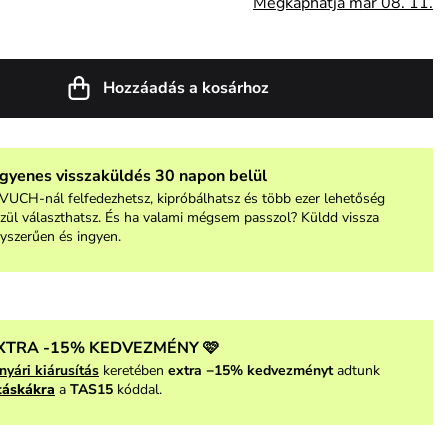
Megkaphatja már 08. 11.
Hozzáadás a kosárhoz
ngyenes visszaküldés 30 napon belül
VUCH-nál felfedezhetsz, kipróbálhatsz és több ezer lehetőség
zül választhatsz. És ha valami mégsem passzol? Küldd vissza
yszerűen és ingyen.
XTRA -15% KEDVEZMÉNY 🩷
nyári kiárusítás
keretében
extra −15% kedvezményt
adtunk
táskákra
a
TAS15
kóddal.