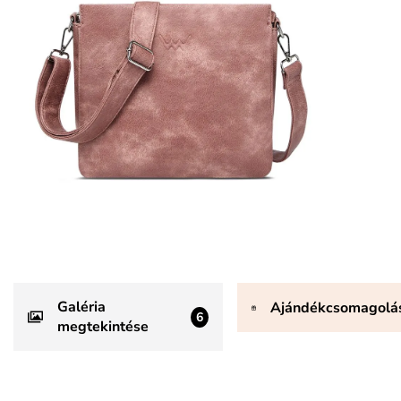
Galéria
Ajándékcsomagolá
6
megtekintése