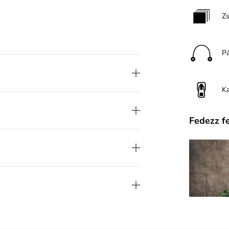
Z
P
K
Fedezz f