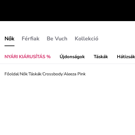
Nők
Férfiak
Be Vuch
Kollekció
NYÁRI KIÁRUSÍTÁS %
Újdonságok
Táskák
Hátizsá
Főoldal
/
Nők
/
Táskák
/
Crossbody
/
Aleeza Pink