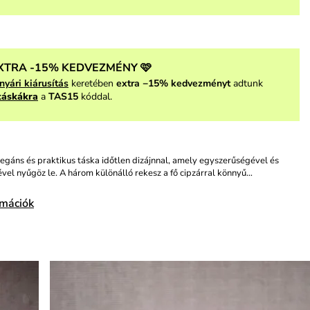
XTRA -15% KEDVEZMÉNY 🩷
nyári kiárusítás
keretében
extra −15% kedvezményt
adtunk
táskákra
a
TAS15
kóddal.
egáns és praktikus táska időtlen dizájnnal, amely egyszerűségével és
vel nyűgöz le. A három különálló rekesz a fő cipzárral könnyű…
rmációk