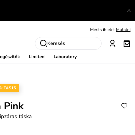
Fedezze fel velünk az újdonságokat.
Megtekintés
Meríts ihletet
Mutatni
Ingyenes csere és visszaküldés
Megtekintés
Keresés
iegészítők
Limited
Laboratory
%: TAS15
 Pink
ipzáras táska