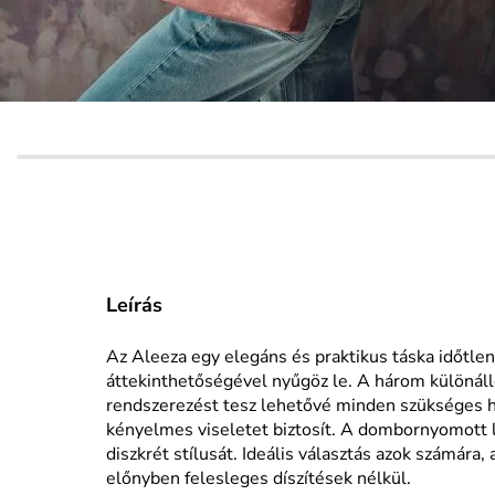
Leírás
Az Aleeza egy elegáns és praktikus táska időtle
áttekinthetőségével nyűgöz le. A három különálló
rendszerezést tesz lehetővé minden szükséges ho
kényelmes viseletet biztosít. A dombornyomott l
diszkrét stílusát. Ideális választás azok számára, 
előnyben felesleges díszítések nélkül.