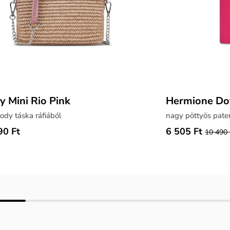
y Mini Rio Pink
Hermione Dot
ody táska ráfiából
nagy pöttyös pate
90 Ft
6 505 Ft
10 490 