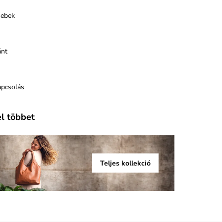
sebek
ánt
apcsolás
el többet
Teljes kollekció