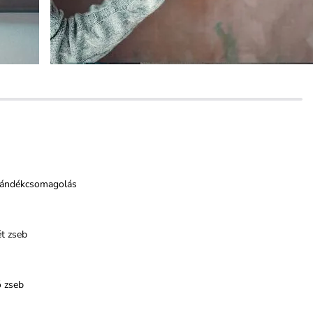
jándékcsomagolás
t zseb
ő zseb