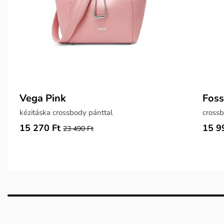
Vega Pink
Foss
kézitáska crossbody pánttal
crossb
15 270 Ft
15 9
23 490 Ft