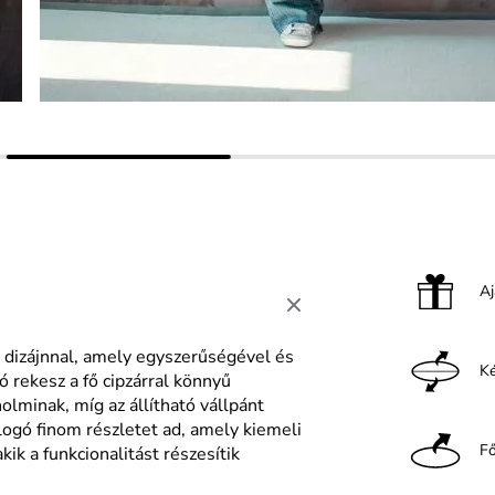
A
n dizájnnal, amely egyszerűségével és
Ké
 rekesz a fő cipzárral könnyű
lminak, míg az állítható vállpánt
ogó finom részletet ad, amely kiemeli
F
akik a funkcionalitást részesítik