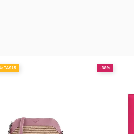
%: TAS15
-38%