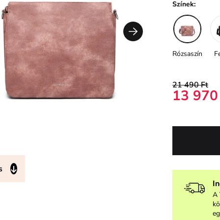
Színek:
Rózsaszín
F
21 490 Ft
13 970
s
I
A 
kö
eg