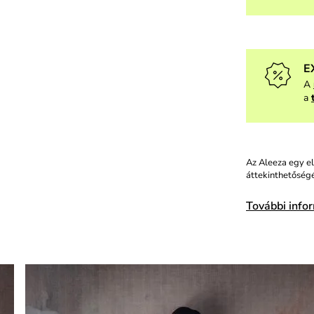
E
A
a
Az Aleeza egy el
áttekinthetőségé
További info