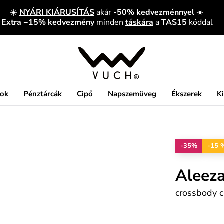
☀️
NYÁRI KIÁRUSÍTÁS
akár
-50% kedvezménnyel
☀️
Extra −15% kedvezmény
minden
táskára
a
TAS15
kóddal
kok
Pénztárcák
Cipő
Napszemüveg
Ékszerek
K
-35%
-15 
Aleeza
crossbody c