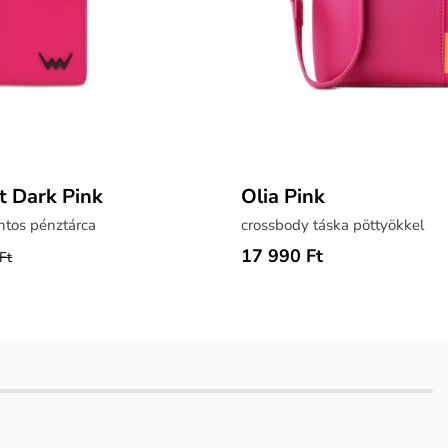
 Dark Pink
Olia Pink
ntos pénztárca
crossbody táska pöttyökkel
17 990 Ft
Ft