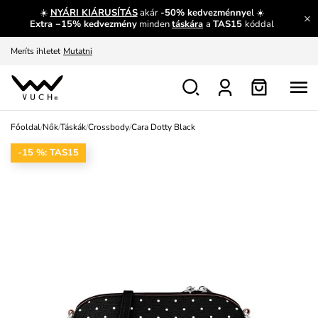
☀️
NYÁRI KIÁRUSÍTÁS
akár
-50% kedvezménnye
l ☀️
Fedezze fel velünk az újdonságokat.
Megtekintés
Extra −15% kedvezmény
minden
táskára
a
TAS15
kóddal
Meríts ihletet
Mutatni
Ingyenes csere és visszaküldés
Megtekintés
Főoldal
/
Nők
/
Táskák
/
Crossbody
/
Cara Dotty Black
-15 %: TAS15