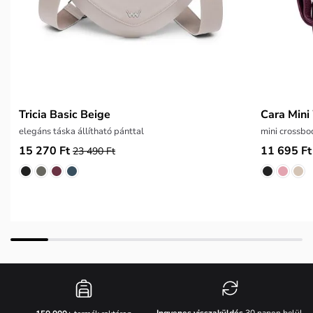
Tricia Basic Beige
Cara Mini
elegáns táska állítható pánttal
mini crossbo
15 270 Ft
11 695 Ft
23 490 Ft