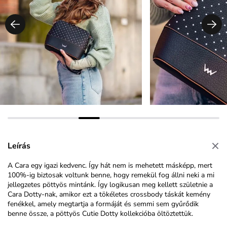
Leírás
A Cara egy igazi kedvenc. Így hát nem is mehetett másképp, mert
100%-ig biztosak voltunk benne, hogy remekül fog állni neki a mi
jellegzetes pöttyös mintánk. Így logikusan meg kellett születnie a
Cara Dotty-nak, amikor ezt a tökéletes crossbody táskát kemény
fenékkel, amely megtartja a formáját és semmi sem gyűrődik
benne össze, a pöttyös Cutie Dotty kollekcióba öltöztettük.