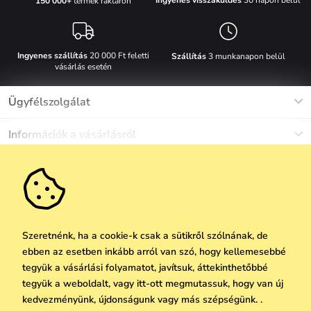
Ingyenes visszaküldés
30 napon belül
150 000+
termék raktáron
Ingyenes szállítás
20 000 Ft feletti
Szállítás
3 munkanapon belül
vásárlás esetén
Ügyfélszolgálat
Munkanapokon Hé-Pé: 8-17h óráig
Információk a vásárlásról
info@vuch.hu
Kapcsolat
Egyéb információk
+36 1 808 9989
Gyakori kérdések
Rólunk
Ne maradj le semmiről!
Anyagok és karbantartás
Karrier
Szállítás és fizetés
Újdonságok
Kedvezmények
Akció
Ajándék utalványok
Szeretnénk, ha a cookie-k csak a sütikről szólnának, de
Visszaküldés és reklamáció
ebben az esetben inkább arról van szó, hogy kellemesebbé
Vállalatok számára
Feliratkozni
tegyük a vásárlási folyamatot, javítsuk, áttekinthetőbbé
We Care
tegyük a weboldalt, vagy itt-ott megmutassuk, hogy van új
A személyes adatok védelmének alapelvei
itt
Vuchlook
kedvezményünk, újdonságunk vagy más szépségünk. .