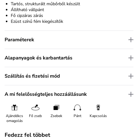
Tartós, strukturált műbőrből készült
Állítható vállpánt
Fő cipzáras zárás
Ezüst színű fém kiegészítők
Paraméterek
Alapanyagok és karbantartás
Szállítás és fizetési mód
A mi felelősségteljes hozzáállásunk
Ajándékcs
Fő zseb
Zsebek
Pánt
Kapcsolás
omagolás
Fedezz fel többet