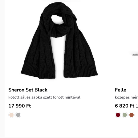
Sheron Set Black
Felle
kötött sál és sapka szett fonott mintával
közepes mér
17 990 Ft
6 820 Ft
1