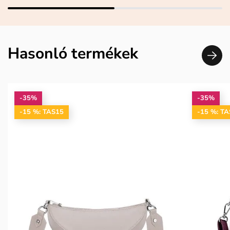
Hasonló termékek
-35%
-35%
-15 %: TAS15
-15 %: T