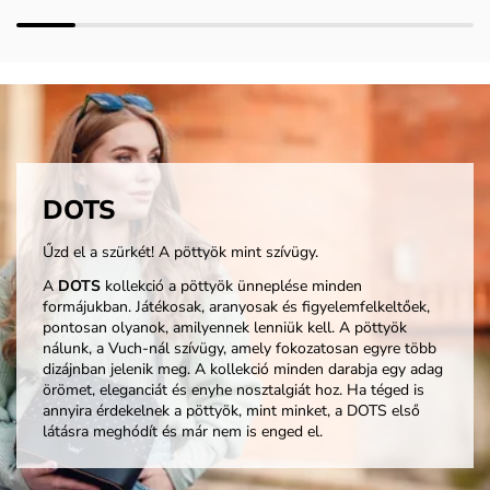
DOTS
Űzd el a szürkét! A pöttyök mint szívügy.
A
DOTS
kollekció a pöttyök ünneplése minden
formájukban. Játékosak, aranyosak és figyelemfelkeltőek,
pontosan olyanok, amilyennek lenniük kell. A pöttyök
nálunk, a Vuch-nál szívügy, amely fokozatosan egyre több
dizájnban jelenik meg. A kollekció minden darabja egy adag
örömet, eleganciát és enyhe nosztalgiát hoz. Ha téged is
annyira érdekelnek a pöttyök, mint minket, a DOTS első
látásra meghódít és már nem is enged el.