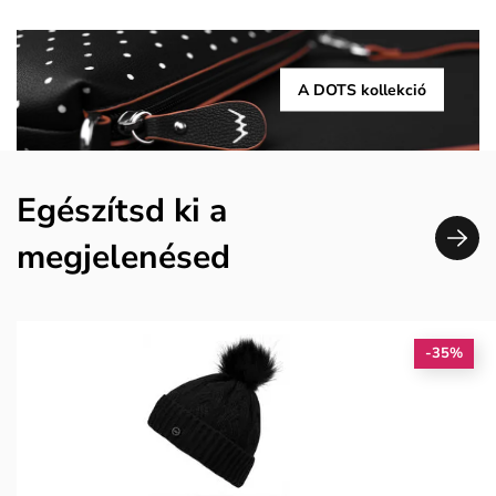
A DOTS kollekció
Egészítsd ki a
megjelenésed
-35%