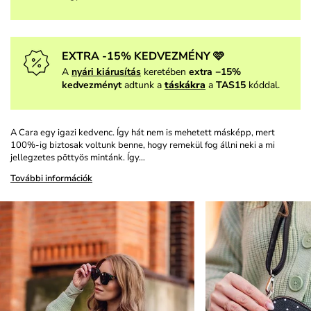
EXTRA -15% KEDVEZMÉNY 🩷
A
nyári kiárusítás
keretében
extra −15%
kedvezményt
adtunk a
táskákra
a
TAS15
kóddal.
A Cara egy igazi kedvenc. Így hát nem is mehetett másképp, mert
100%-ig biztosak voltunk benne, hogy remekül fog állni neki a mi
jellegzetes pöttyös mintánk. Így…
További információk