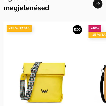
megjelenésed
-15 %: TAS15
-40%
-15 %: T