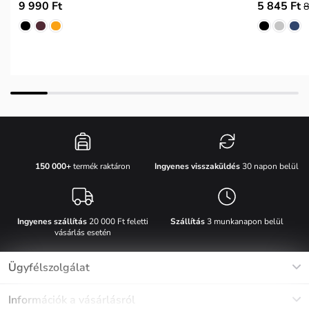
9 990 Ft
5 845 Ft
8
Ingyenes visszaküldés
30 napon belül
150 000+
termék raktáron
Ingyenes szállítás
20 000 Ft feletti
Szállítás
3 munkanapon belül
vásárlás esetén
Ügyfélszolgálat
Munkanapokon Hé-Pé: 8-17h óráig
Információk a vásárlásról