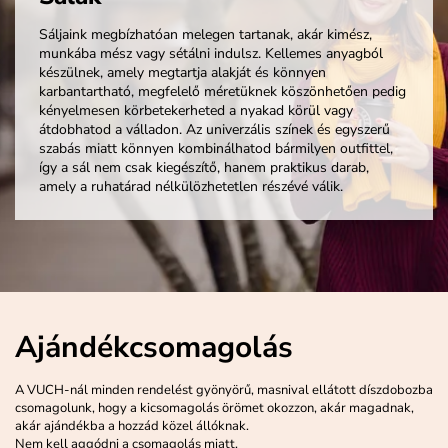
Sáljaink megbízhatóan melegen tartanak, akár kimész,
munkába mész vagy sétálni indulsz. Kellemes anyagból
készülnek, amely megtartja alakját és könnyen
karbantartható, megfelelő méretüknek köszönhetően pedig
kényelmesen körbetekerheted a nyakad körül vagy
átdobhatod a válladon. Az univerzális színek és egyszerű
szabás miatt könnyen kombinálhatod bármilyen outfittel,
így a sál nem csak kiegészítő, hanem praktikus darab,
amely a ruhatárad nélkülözhetetlen részévé válik.
Ajándékcsomagolás
A VUCH-nál minden rendelést gyönyörű, masnival ellátott díszdobozba
csomagolunk, hogy a kicsomagolás örömet okozzon, akár magadnak,
akár ajándékba a hozzád közel állóknak.
Nem kell aggódni a csomagolás miatt.