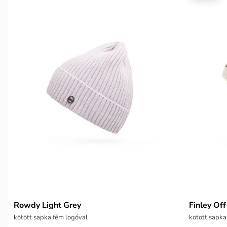
Rowdy Light Grey
Finley Of
kötött sapka fém logóval
kötött sapka