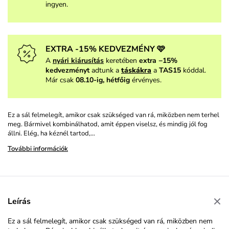
ingyen.
EXTRA -15% KEDVEZMÉNY 🩷
A
nyári kiárusítás
keretében
extra −15%
kedvezményt
adtunk a
táskákra
a
TAS15
kóddal.
Már csak
08.10-ig, hétfőig
érvényes.
Ez a sál felmelegít, amikor csak szükséged van rá, miközben nem terhel
meg. Bármivel kombinálhatod, amit éppen viselsz, és mindig jól fog
állni. Elég, ha kéznél tartod,…
További információk
Leírás
Ez a sál felmelegít, amikor csak szükséged van rá, miközben nem