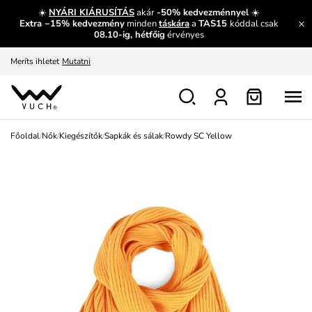
És mi az, amit máshol nem lehet megtudni?
Bővebben
☀️
NYÁRI KIÁRUSÍTÁS
akár
-50% kedvezménnyel
☀️
Extra −15% kedvezmény
minden
táskára
a
TAS15
kóddal csak
Fedezze fel velünk az újdonságokat.
Megtekintés
08.10-ig, hétfőig
érvényes
Meríts ihletet
Mutatni
Ingyenes csere és visszaküldés
Megtekintés
Főoldal
/
Nők
/
Kiegészítők
/
Sapkák és sálak
/
Rowdy SC Yellow