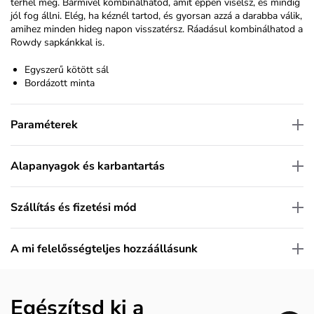
terhel meg. Bármivel kombinálhatod, amit éppen viselsz, és mindig
jól fog állni. Elég, ha kéznél tartod, és gyorsan azzá a darabba válik,
amihez minden hideg napon visszatérsz. Ráadásul kombinálhatod a
Rowdy sapkánkkal is.
Egyszerű kötött sál
Bordázott minta
Paraméterek
Alapanyagok és karbantartás
Szállítás és fizetési mód
A mi felelősségteljes hozzáállásunk
Egészítsd ki a