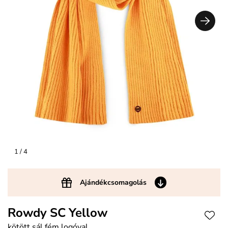
1
/ 4
Ajándékcsomagolás
Rowdy SC Yellow
kötött sál fém logóval