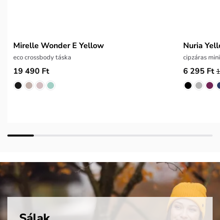
Mirelle Wonder E Yellow
Nuria Yel
eco crossbody táska
cipzáras min
19 490 Ft
6 295 Ft
1
Sálak