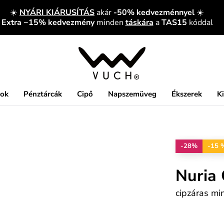
☀️
NYÁRI KIÁRUSÍTÁS
akár
-50% kedvezménnyel
☀️
Extra −15% kedvezmény
minden
táskára
a
TAS15
kóddal
kok
Pénztárcák
Cipő
Napszemüveg
Ékszerek
K
-28%
-15 
Nuria
cipzáras min