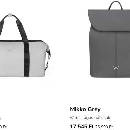
Mikko Grey
ka
városi tágas hátizsák
17 545 Ft
0 Ft
26 990 Ft