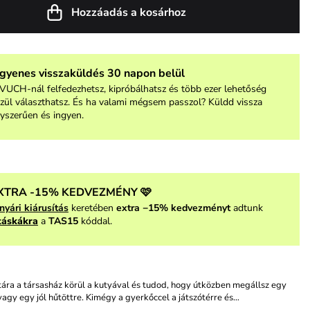
Hozzáadás a kosárhoz
ngyenes visszaküldés 30 napon belül
VUCH-nál felfedezhetsz, kipróbálhatsz és több ezer lehetőség
zül választhatsz. És ha valami mégsem passzol? Küldd vissza
yszerűen és ingyen.
XTRA -15% KEDVEZMÉNY 🩷
nyári kiárusítás
keretében
extra −15% kedvezményt
adtunk
táskákra
a
TAS15
kóddal.
ára a társasház körül a kutyával és tudod, hogy útközben megállsz egy
 vagy egy jól hűtöttre. Kimégy a gyerkőccel a játszótérre és…