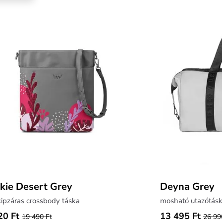
ie Desert Grey
Deyna Grey
ipzáras crossbody táska
mosható utazótás
20 Ft
13 495 Ft
19 490 Ft
26 99