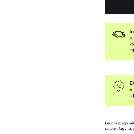
I
A 
kö
eg
E
A
a
Leugrasz egy sét
csavart fagyira,