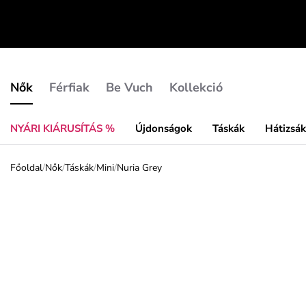
Nők
Férfiak
Be Vuch
Kollekció
NYÁRI KIÁRUSÍTÁS %
Újdonságok
Táskák
Hátizsá
Főoldal
/
Nők
/
Táskák
/
Mini
/
Nuria Grey