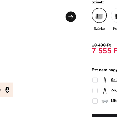
Színek:
Szürke
Fe
10 490 Ft
7 555 
Ezt nem hagy
Sol
s
Zoi
Mit