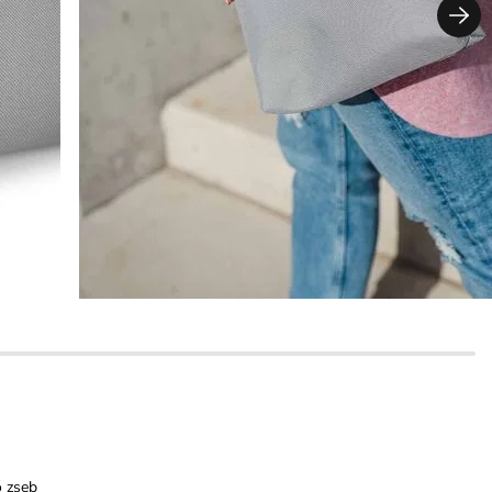
ő zseb