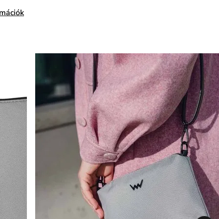
rmációk