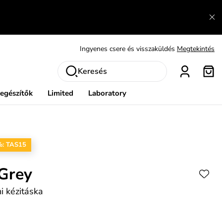
Fedezze fel velünk az újdonságokat.
Megtekintés
Meríts ihletet
Mutatni
Ingyenes csere és visszaküldés
Megtekintés
Keresés
iegészítők
Limited
Laboratory
%: TAS15
 Grey
i kézitáska