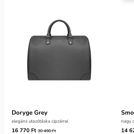
Doryge Grey
Smok
elegáns utazótáska cipzárral
nagy c
16 770 Ft
14 6
30 490 Ft