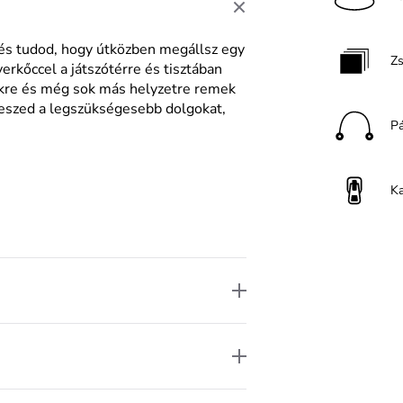
l és tudod, hogy útközben megállsz egy
Z
yerkőccel a játszótérre és tisztában
ekre és még sok más helyzetre remek
teszed a legszükségesebb dolgokat,
P
K