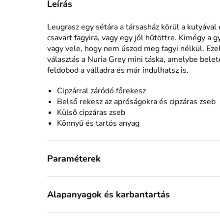
Leírás
Leugrasz egy sétára a társasház körül a kutyáva
csavart fagyira, vagy egy jól hűtöttre. Kimégy a g
vagy vele, hogy nem úszod meg fagyi nélkül. Ez
választás a Nuria Grey mini táska, amelybe bele
feldobod a válladra és már indulhatsz is.
Cipzárral záródó főrekesz
Belső rekesz az apróságokra és cipzáras zseb
Külső cipzáras zseb
Könnyű és tartós anyag
Paraméterek
Alapanyagok és karbantartás