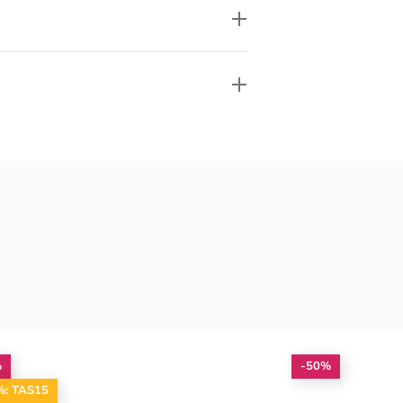
%
-50%
%: TAS15