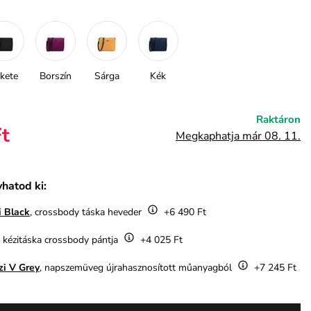
kete
Borszín
Sárga
Kék
Raktáron
Ft
Megkaphatja már 08. 11.
hatod ki:
i Black
, crossbody táska heveder
+6 490 Ft
, kézitáska crossbody pántja
+4 025 Ft
zi V Grey
, napszemüveg újrahasznosított műanyagból
+7 245 Ft