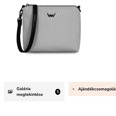
Galéria
Ajándékcsomagolá
5
megtekintése