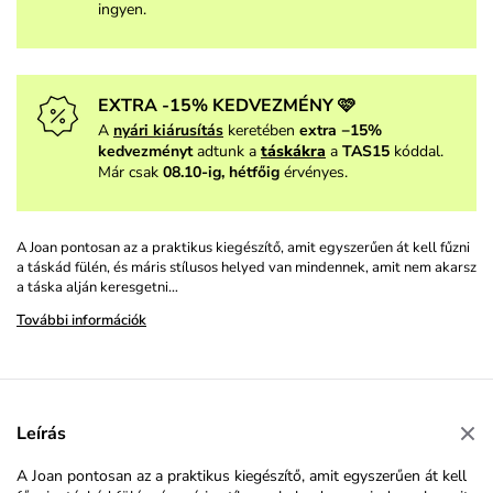
ingyen.
EXTRA -15% KEDVEZMÉNY 🩷
A
nyári kiárusítás
keretében
extra −15%
kedvezményt
adtunk a
táskákra
a
TAS15
kóddal.
Már csak
08.10-ig, hétfőig
érvényes.
A Joan pontosan az a praktikus kiegészítő, amit egyszerűen át kell fűzni
a táskád fülén, és máris stílusos helyed van mindennek, amit nem akarsz
a táska alján keresgetni…
További információk
Leírás
A Joan pontosan az a praktikus kiegészítő, amit egyszerűen át kell