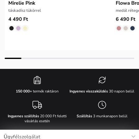
Mirelie Pink
Flowa Br
táskadísz tükörrel
medál réteg
4 490 Ft
6 490 Ft
Ingyenes visszaküldés
30 napon belül
150 000+
termék raktáron
Ingyenes szállítás
20 000 Ft feletti
Szállítás
3 munkanapon belül
vásárlás esetén
Ügyfélszolgálat