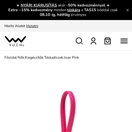
És mi az, amit máshol nem lehet megtudni?
Bővebben
☀️
NYÁRI KIÁRUSÍTÁS
akár
-50% kedvezménnyel
☀️
Extra −15% kedvezmény
minden
táskára
a
TAS15
kóddal csak
Fedezze fel velünk az újdonságokat.
Megtekintés
08.10-ig, hétfőig
érvényes
Meríts ihletet
Mutatni
Ingyenes csere és visszaküldés
Megtekintés
Főoldal
/
Nők
/
Kiegészítők
/
Táskadíszek
/
Joan Pink