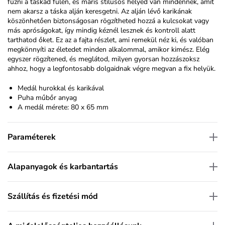
fűzni a táskád fülén, és máris stílusos helyed van mindennek, amit
nem akarsz a táska alján keresgetni. Az alján lévő karikának
köszönhetően biztonságosan rögzítheted hozzá a kulcsokat vagy
más apróságokat, így mindig kéznél lesznek és kontroll alatt
tarthatod őket. Ez az a fajta részlet, ami remekül néz ki, és valóban
megkönnyíti az életedet minden alkalommal, amikor kimész. Elég
egyszer rögzítened, és meglátod, milyen gyorsan hozzászoksz
ahhoz, hogy a legfontosabb dolgaidnak végre megvan a fix helyük.
Medál hurokkal és karikával
Puha műbőr anyag
A medál mérete: 80 x 65 mm
Paraméterek
Alapanyagok és karbantartás
Szállítás és fizetési mód