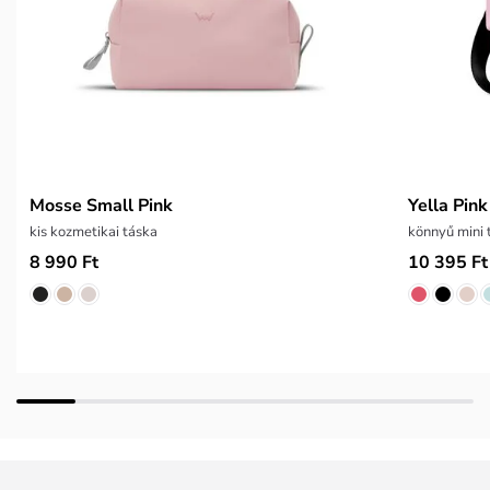
Mosse Small Pink
Yella Pink
kis kozmetikai táska
könnyű mini 
8 990 Ft
10 395 Ft