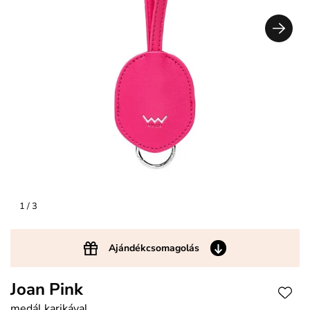
1
/ 3
Ajándékcsomagolás
Joan Pink
medál karikával