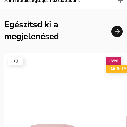
A mi felelősségteljes hozzáállásunk
Egészítsd ki a
megjelenésed
Új
-35%
-15 %: T