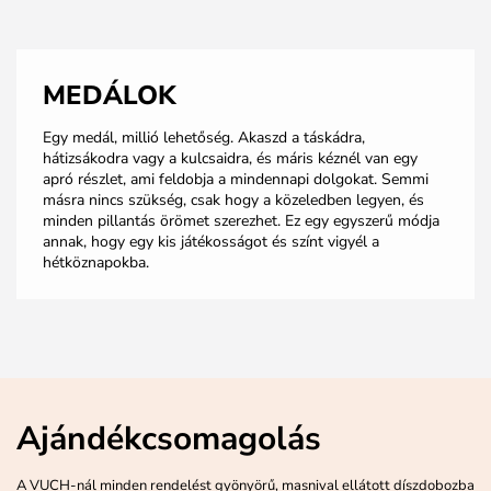
MEDÁLOK
Egy medál, millió lehetőség. Akaszd a táskádra,
hátizsákodra vagy a kulcsaidra, és máris kéznél van egy
apró részlet, ami feldobja a mindennapi dolgokat. Semmi
másra nincs szükség, csak hogy a közeledben legyen, és
minden pillantás örömet szerezhet. Ez egy egyszerű módja
annak, hogy egy kis játékosságot és színt vigyél a
hétköznapokba.
Ajándékcsomagolás
A VUCH-nál minden rendelést gyönyörű, masnival ellátott díszdobozba