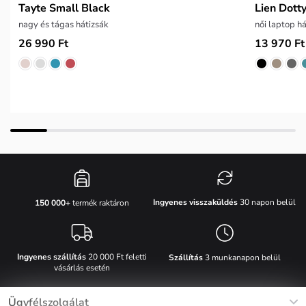
Tayte Small Black
Lien Dott
nagy és tágas hátizsák
női laptop h
26 990 Ft
13 970 Ft
Ingyenes visszaküldés
30 napon belül
150 000+
termék raktáron
Ingyenes szállítás
20 000 Ft feletti
Szállítás
3 munkanapon belül
vásárlás esetén
Ügyfélszolgálat