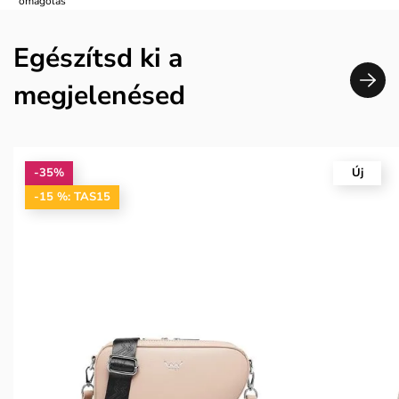
omagolás
Egészítsd ki a
megjelenésed
-35%
Új
-15 %: TAS15