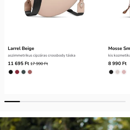
Larrel Beige
Mosse Sm
aszimmetrikus cipzáras crossbody táska
kis kozmetik
11 695 Ft
8 990 Ft
17 990 Ft