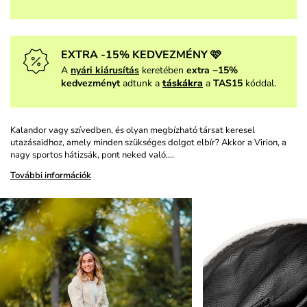
EXTRA -15% KEDVEZMÉNY 🩷
A
nyári kiárusítás
keretében
extra −15%
kedvezményt
adtunk a
táskákra
a
TAS15
kóddal.
Kalandor vagy szívedben, és olyan megbízható társat keresel
utazásaidhoz, amely minden szükséges dolgot elbír? Akkor a Virion, a
nagy sportos hátizsák, pont neked való.…
További információk