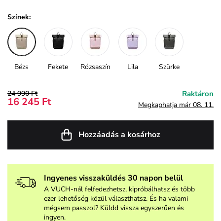
Színek:
Bézs
Fekete
Rózsaszín
Lila
Szürke
24 990 Ft
Raktáron
16 245 Ft
Megkaphatja már 08. 11.
Hozzáadás a kosárhoz
Ingyenes visszaküldés 30 napon belül
A VUCH-nál felfedezhetsz, kipróbálhatsz és több
ezer lehetőség közül választhatsz. És ha valami
mégsem passzol? Küldd vissza egyszerűen és
ingyen.