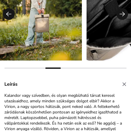
Leírás
Kalandor vagy szívedben, és olyan megbízható társat keresel
utazásaidhoz, amely minden szükséges dolgot elbír? Akkor a
Virion, a nagy sportos hátizsák, pont neked való. A feltekerhető
záródásnak köszönhetően pontosan az igényeidhez igazíthatod a
méretét. Laptopzsebbel, puha párnázott hátrésszel és
vállpántokkal rendelkezik. És ha netán esik az eső? Ne aggódj – a
Virion anyaga vízálló. Röviden, a Virion az a hátizsák, amellyel