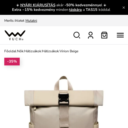
☀️
NYÁRI KIÁRUSÍTÁS
akár
-50% kedvezménnye
l ☀️
Fedezze fel velünk az újdonságokat.
Megtekintés
Extra −15% kedvezmény
minden
táskára
a
TAS15
kóddal
Meríts ihletet
Mutatni
Ingyenes csere és visszaküldés
Megtekintés
Főoldal
/
Nők
/
Hátizsákok
/
Hátizsákok
/
Virion Beige
-35%