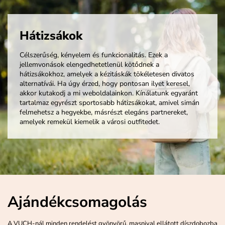
Hátizsákok
Célszerűség, kényelem és funkcionalitás. Ezek a
jellemvonások elengedhetetlenül kötődnek a
hátizsákokhoz, amelyek a kézitáskák tökéletesen divatos
alternatívái. Ha úgy érzed, hogy pontosan ilyet keresel,
akkor kutakodj a mi weboldalainkon. Kínálatunk egyaránt
tartalmaz egyrészt sportosabb hátizsákokat, amivel simán
felmehetsz a hegyekbe, másrészt elegáns partnereket,
amelyek remekül kiemelik a városi outfitedet.
Ajándékcsomagolás
A VUCH-nál minden rendelést gyönyörű, masnival ellátott díszdobozba