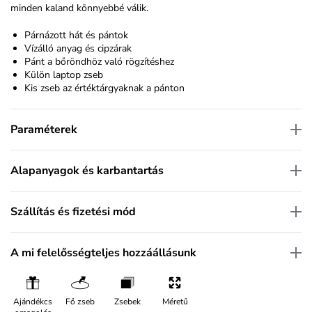
minden kaland könnyebbé válik.
Párnázott hát és pántok
Vízálló anyag és cipzárak
Pánt a bőröndhöz való rögzítéshez
Külön laptop zseb
Kis zseb az értéktárgyaknak a pánton
Paraméterek
Alapanyagok és karbantartás
Szállítás és fizetési mód
A mi felelősségteljes hozzáállásunk
Ajándékcs
Fő zseb
Zsebek
Méretű