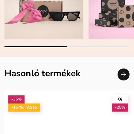
Hasonló termékek
-35%
Új
-15 %: TAS15
-25%