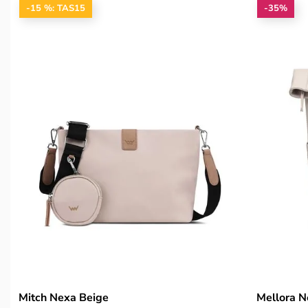
-15 %: TAS15
-35%
Mitch Nexa Beige
Mellora N