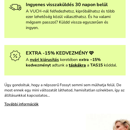
Ingyenes visszaküldés 30 napon belül
A VUCH-nál felfedezhetsz, kipróbálhatsz és több
ezer lehetőség közül választhatsz. És ha valami
mégsem passzol? Küldd vissza egyszerűen és
ingyen.
EXTRA -15% KEDVEZMÉNY 🩷
A
nyári kiárusítás
keretében
extra −15%
kedvezményt
adtunk a
táskákra
a
TAS15
kóddal.
Úgy gondoltuk, hogy a népszerű Fossyt semmi sem múlhatja felül. De
most ennek egy mini változatát láthatod, hamisítatlan színekben, így az
állításunkkal kapcsolatos…
További információk