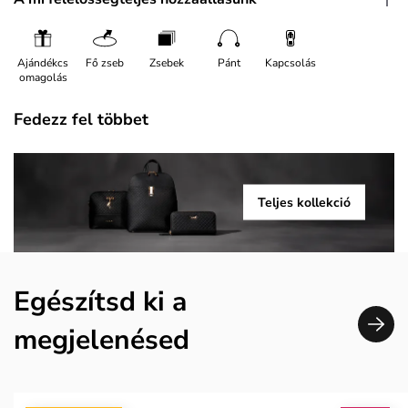
Ajándékcs
Fő zseb
Zsebek
Pánt
Kapcsolás
omagolás
Fedezz fel többet
Teljes kollekció
Egészítsd ki a
megjelenésed