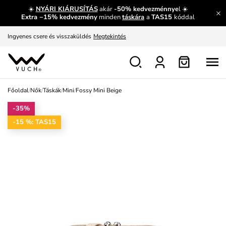
☀️
NYÁRI KIÁRUSÍTÁS
akár
-50% kedvezménnye
l ☀️
Meríts ihletet
Mutatni
Extra −15% kedvezmény
minden
táskára
a
TAS15
kóddal
Ingyenes csere és visszaküldés
Megtekintés
Főoldal
/
Nők
/
Táskák
/
Mini
/
Fossy Mini Beige
-35%
-15 %: TAS15