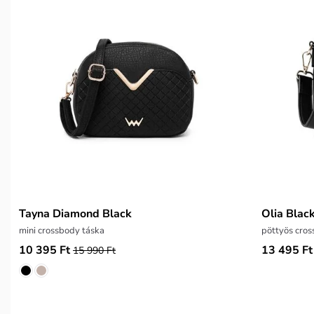
Tayna Diamond Black
Olia Blac
mini crossbody táska
pöttyös cros
10 395 Ft
13 495 Ft
15 990 Ft