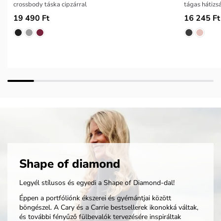
crossbody táska cipzárral
tágas hátizs
19 490 Ft
16 245 Ft
Shape of diamond
Legyél stílusos és egyedi a Shape of Diamond-dal!
Éppen a portfóliónk ékszerei és gyémántjai között
böngészel. A Cary és a Carrie bestsellerek ikonokká váltak,
és további fényűző fülbevalók tervezésére inspiráltak