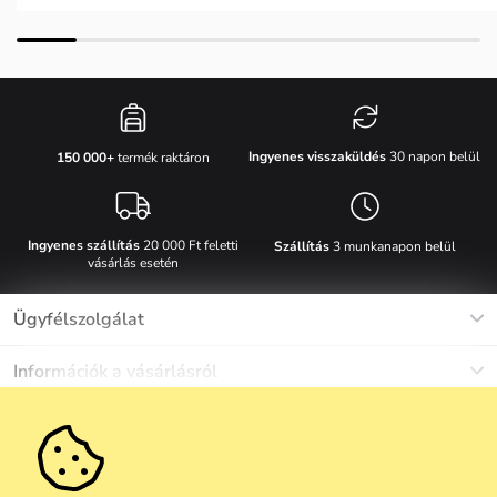
Ingyenes visszaküldés
30 napon belül
150 000+
termék raktáron
Ingyenes szállítás
20 000 Ft feletti
Szállítás
3 munkanapon belül
vásárlás esetén
Ügyfélszolgálat
Munkanapokon Hé-Pé: 8-17h óráig
Információk a vásárlásról
info@vuch.hu
Kapcsolat
Egyéb információk
+36 1 808 9989
Gyakori kérdések
Rólunk
Ne maradj le semmiről!
Anyagok és karbantartás
Karrier