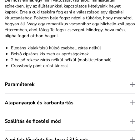
De most ennek egy mini változatát láthatod, hamisítatlan
színekben, így az állításunkkal kapcsolatos kételyeink helyet
kaptak. Erre a cuki táskára fog esni a választásod egy éjszakai
kiruccanáshoz. Folyton bele fogsz nézni a tükörbe, hogy megnézd,
hogyan áll. Vagy egy romantikus vacsorához egy Michelin-csillagos
étteremben, ahol főleg Te fogsz csevegni. Mindegy, hova mész,
aligha fogod otthon hagyni.
Elegáns kialakítású külső zsebbel, zárás nélkül
Belső cipzáras kis zseb az apróságoknak
2 belső rekesz zárás nélkül nélkül (mobiltelefonnak)
Crossbody pánt ezüst lánccal
Paraméterek
Alapanyagok és karbantartás
Szállítás és fizetési mód
A mi felelősségteljes hozzáállásunk