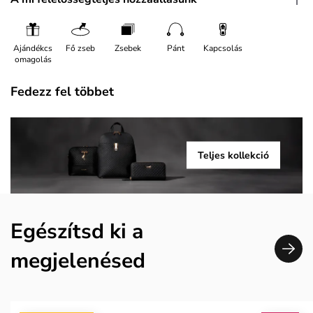
Ajándékcs
Fő zseb
Zsebek
Pánt
Kapcsolás
omagolás
Fedezz fel többet
Teljes kollekció
Egészítsd ki a
megjelenésed