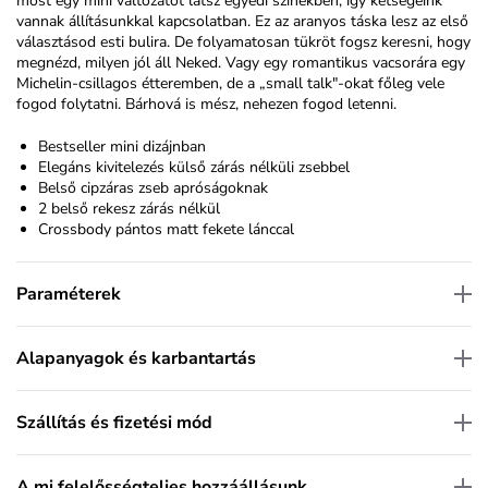
most egy mini változatot látsz egyedi színekben, így kétségeink
vannak állításunkkal kapcsolatban. Ez az aranyos táska lesz az első
választásod esti bulira. De folyamatosan tükröt fogsz keresni, hogy
megnézd, milyen jól áll Neked. Vagy egy romantikus vacsorára egy
Michelin-csillagos étteremben, de a „small talk"-okat főleg vele
fogod folytatni. Bárhová is mész, nehezen fogod letenni.
Bestseller mini dizájnban
Elegáns kivitelezés külső zárás nélküli zsebbel
Belső cipzáras zseb apróságoknak
2 belső rekesz zárás nélkül
Crossbody pántos matt fekete lánccal
Paraméterek
Alapanyagok és karbantartás
Szállítás és fizetési mód
A mi felelősségteljes hozzáállásunk