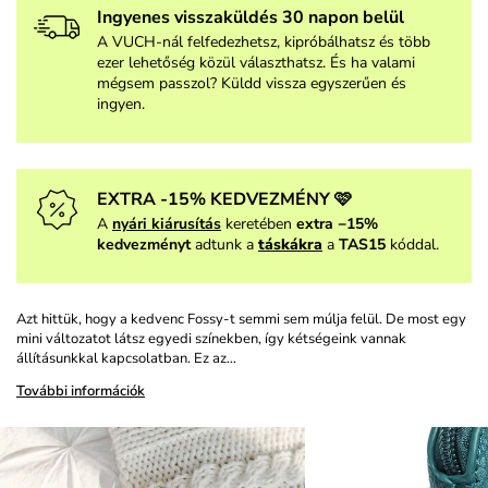
Ingyenes visszaküldés 30 napon belül
A VUCH-nál felfedezhetsz, kipróbálhatsz és több
ezer lehetőség közül választhatsz. És ha valami
mégsem passzol? Küldd vissza egyszerűen és
ingyen.
EXTRA -15% KEDVEZMÉNY 🩷
A
nyári kiárusítás
keretében
extra −15%
kedvezményt
adtunk a
táskákra
a
TAS15
kóddal.
Azt hittük, hogy a kedvenc Fossy-t semmi sem múlja felül. De most egy
mini változatot látsz egyedi színekben, így kétségeink vannak
állításunkkal kapcsolatban. Ez az…
További információk