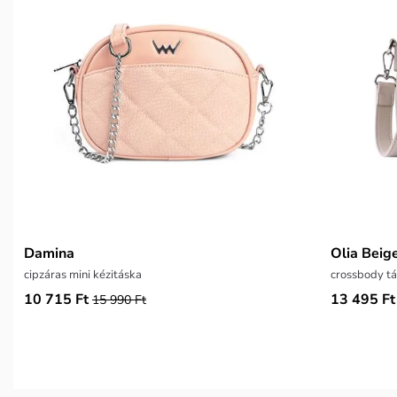
Damina
Olia Beig
cipzáras mini kézitáska
crossbody t
10 715 Ft
13 495 Ft
15 990 Ft