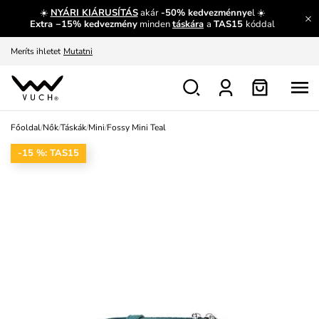
☀️
NYÁRI KIÁRUSÍTÁS
akár
-50% kedvezménnye
l ☀️
Fedezze fel velünk az újdonságokat.
Megtekintés
Extra −15% kedvezmény
minden
táskára
a
TAS15
kóddal
Meríts ihletet
Mutatni
Ingyenes csere és visszaküldés
Megtekintés
Főoldal
/
Nők
/
Táskák
/
Mini
/
Fossy Mini Teal
-15 %: TAS15