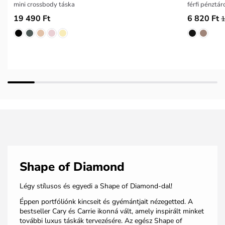
mini crossbody táska
férfi pénztár
19 490 Ft
6 820 Ft
1
Shape of Diamond
Légy stílusos és egyedi a Shape of Diamond-dal!
Éppen portfóliónk kincseit és gyémántjait nézegetted. A
bestseller Cary és Carrie ikonná vált, amely inspirált minket
további luxus táskák tervezésére. Az egész Shape of